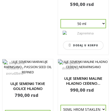
590,00 rsd
DODAJ U KORPU
ULJE SEMENKI MALINE
HLADNO CEĐENO...
ULJE SEMENKI TIKVE
GOLICE HLADNO
990,00 rsd
CEĐENO -...
790,00 rsd