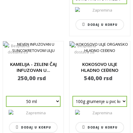
DODAJ U KORPU
KAMELIJA - ZELENI ČAJ
KOKOSOVO ULJE
INFUZOVAN U...
HLADNO CEĐENO
NERAFINISANO...
250,00 rsd
540,00 rsd
DODAJ U KORPU
DODAJ U KORPU