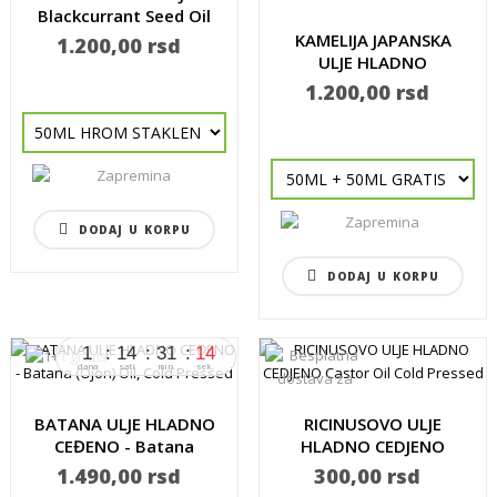
Blackcurrant Seed Oil
KAMELIJA JAPANSKA
1.200,00 rsd
ULJE HLADNO
CEĐENO...
1.200,00 rsd
DODAJ U KORPU
DODAJ U KORPU
1
14
31
13
dana
sati
min.
sek.
BATANA ULJE HLADNO
RICINUSOVO ULJE
CEĐENO - Batana
HLADNO CEDJENO
(Ojon)...
Castor Oil...
1.490,00 rsd
300,00 rsd