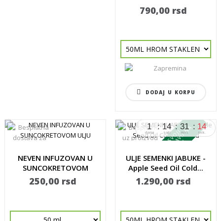
790,00 rsd
DODAJ U KORPU
1
14
31
13
A
K
U
P
I
M
E
I
S
V
O
J
I
B
E
S
P
L
A
T
N
U
D
O
S
T
A
V
U
N
C
E
L
O
M
S
H
O
P
dana
sati
min.
sek.
O
U
NEVEN INFUZOVAN U
ULJE SEMENKI JABUKE -
SUNCOKRETOVOM
Apple Seed Oil Cold...
ULJU
250,00 rsd
1.290,00 rsd