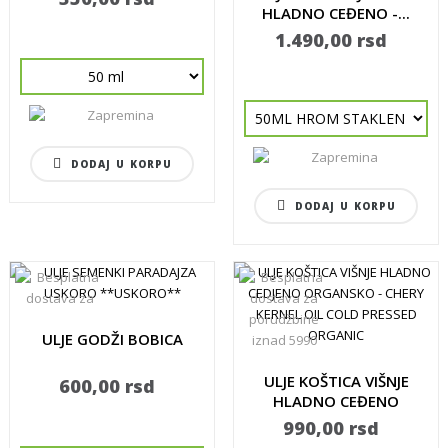
HLADNO CEĐENO -...
1.490,00 rsd
DODAJ U KORPU
DODAJ U KORPU
ULJE GODŽI BOBICA
ULJE KOŠTICA VIŠNJE
600,00 rsd
HLADNO CEĐENO
ORGANSKO...
990,00 rsd