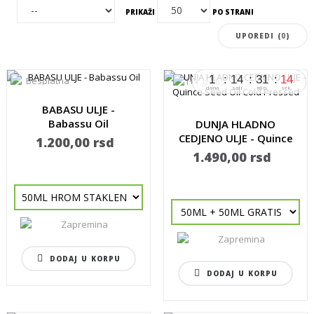
PRIKAŽI
PO STRANI
UPOREDI (
0
)
1
14
31
13
dana
sati
min.
sek.
BABASU ULJE -
Babassu Oil
DUNJA HLADNO
CEDJENO ULJE - Quince
1.200,00 rsd
Seed...
1.490,00 rsd
DODAJ U KORPU
DODAJ U KORPU