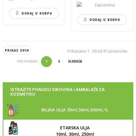
DODAJ U KORPU
DODAJ U KORPU
PRIKAZ SVIH
Prikazano 1 - 50 od 91 proizvoda
PRETHODNA
1
2
SLEDEĆA
ISTRAŽITE PONUDU SIROVINA I AMBALAŽE ZA
KOZMETIKU
BILJNA ULJA 30ml,50ml,500ml,1L
ETARSKA ULJA
10ml, 30ml, 250ml