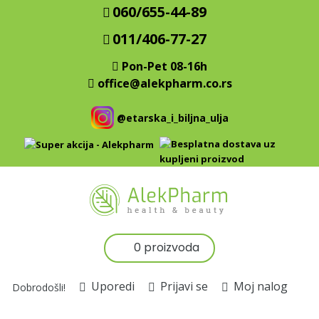
060/655-44-89
011/406-77-27
Pon-Pet 08-16h
office@alekpharm.co.rs
@etarska_i_biljna_ulja
0 proizvoda
Uporedi
Prijavi se
Moj nalog
Dobrodošli!