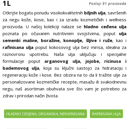
1L
Postoji 91 proizvoda
Otkrijte bogatu ponudu visokokvalitetnih
biljnih ulja
, savršenih
za negu kože, kose, kao i za izradu kozmetičkih i wellness
proizvoda. U našoj kolekciji nalaze se
hladno ceđena ulja
poznata po očuvanim nutritivnim svojstvima, poput
ulja
semenki maline, boražine, konoplje, šljive i ruže
, kao i
rafinisana ulja
poput kokosovog ulja bez mirisa, idealna za
raznovrsnu upotrebu. Naša ulja uključuju i specijalne
formulacije poput
arganovog ulja, jojobe, ricinusa i
bademovog ulja
, koja su ključni sastojci za hidrataciju i
regeneraciju kože i kose. Bez obzira na to da li tražite ulje za
personalizovane kozmetičke recepte, masažu ili svakodnevnu
negu, naš asortiman obuhvata sve što vam je potrebno za
zdrav i prirodan način života.
HLADNO CEDJENA, ORGANSKA, NERAFINISANA
RAFINISANA ULJA