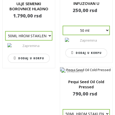
INFUZOVAN U
ULJE SEMENKI
SUNCOKRETOVOM
BOROVNICE HLADNO
250,00 rsd
ULJU
CEĐENO -...
1.790,00 rsd
DODAJ U KORPU
DODAJ U KORPU
Pequi Seed Oil Cold
Pressed
790,00 rsd