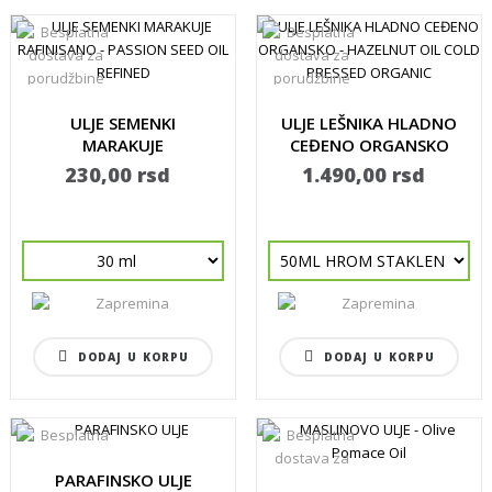
ULJE SEMENKI
ULJE LEŠNIKA HLADNO
MARAKUJE
CEĐENO ORGANSKO
RAFINISANO -
-...
230,00 rsd
1.490,00 rsd
PASSION...
DODAJ U KORPU
DODAJ U KORPU
PARAFINSKO ULJE