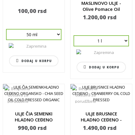
MASLINOVO ULJE -
Olive Pomace Oil
100,00 rsd
1.200,00 rsd
DODAJ U KORPU
DODAJ U KORPU
ULJE ČIA SEMENKI
ULJE BRUSNICE
HLADNO CEĐENO
HLADNO CEĐENO -
ORGANSKO -...
CRANBERRY...
990,00 rsd
1.490,00 rsd