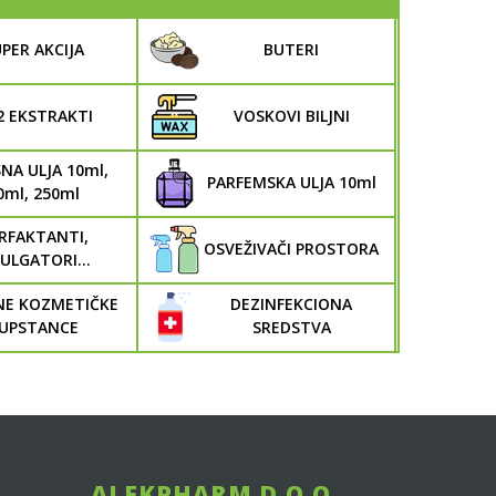
PER AKCIJA
BUTERI
2 EKSTRAKTI
VOSKOVI BILJNI
NA ULJA 10ml,
PARFEMSKA ULJA 10ml
0ml, 250ml
RFAKTANTI,
OSVEŽIVAČI PROSTORA
ULGATORI...
NE KOZMETIČKE
DEZINFEKCIONA
UPSTANCE
SREDSTVA
ALEKPHARM D.O.O.