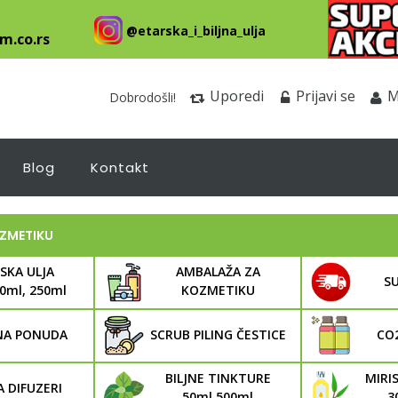
@etarska_i_biljna_ulja
m.co.rs
Uporedi
Prijavi se
M
Dobrodošli!
Blog
Kontakt
OZMETIKU
SKA ULJA
AMBALAŽA ZA
SU
30ml, 250ml
KOZMETIKU
NA PONUDA
SCRUB PILING ČESTICE
CO
BILJNE TINKTURE
MIRIS
 DIFUZERI
50ml,500ml
3