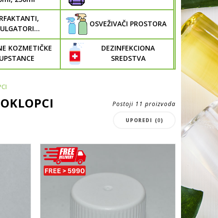
RFAKTANTI,
OSVEŽIVAČI PROSTORA
ULGATORI...
NE KOZMETIČKE
DEZINFEKCIONA
UPSTANCE
SREDSTVA
PCI
POKLOPCI
Postoji 11 proizvoda
UPOREDI (
0
)