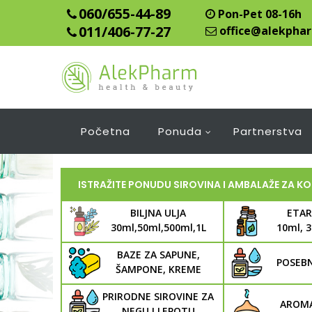
060/655-44-89
Pon-Pet 08-16h
011/406-77-27
office@alekphar
Početna
Ponuda
Partnerstva
ISTRAŽITE PONUDU SIROVINA I AMBALAŽE ZA K
BILJNA ULJA
ETAR
30ml,50ml,500ml,1L
10ml, 
BAZE ZA SAPUNE,
POSEB
ŠAMPONE, KREME
PRIRODNE SIROVINE ZA
AROMA
NEGU I LEPOTU