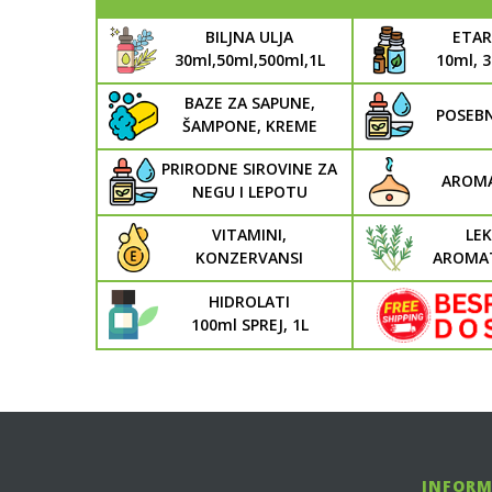
BILJNA ULJA
ETAR
30ml,50ml,500ml,1L
10ml, 
BAZE ZA SAPUNE,
POSEB
ŠAMPONE, KREME
PRIRODNE SIROVINE ZA
AROMA
NEGU I LEPOTU
VITAMINI,
LEK
KONZERVANSI
AROMAT
HIDROLATI
100ml SPREJ, 1L
INFORM