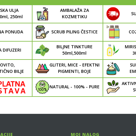
SKA ULJA
AMBALAŽA ZA
SU
30ml, 250ml
KOZMETIKU
NA PONUDA
SCRUB PILING ČESTICE
CO
BILJNE TINKTURE
MIRIS
 DIFUZERI
50ml,500ml
3
OVITO,
GLITERI, MICE - EFEKTNI
SU
IČNO BILJE
PIGMENTI, BOJE
EM
AKTIV
NATURAL - 100% - PURE
S
ACIJE
MOJ NALOG