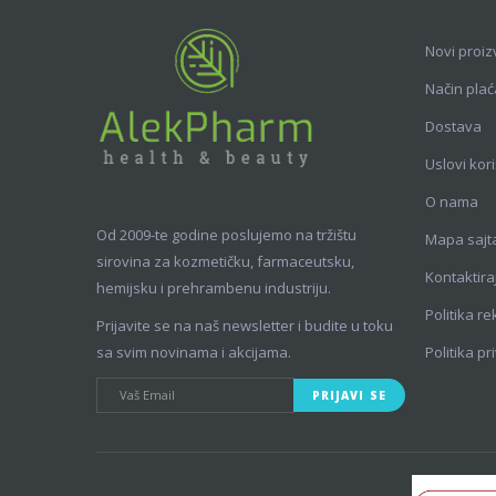
Novi proiz
Način plać
Dostava
Uslovi kor
O nama
Od 2009-te godine poslujemo na tržištu
Mapa sajt
sirovina za kozmetičku, farmaceutsku,
Kontaktira
hemijsku i prehrambenu industriju.
Politika r
Prijavite se na naš newsletter i budite u toku
sa svim novinama i akcijama.
Politika pr
PRIJAVI SE