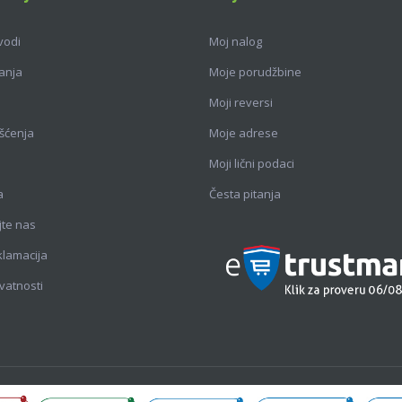
vodi
Moj nalog
anja
Moje porudžbine
Moji reversi
išćenja
Moje adrese
Moji lični podaci
a
Česta pitanja
jte nas
eklamacija
ivatnosti