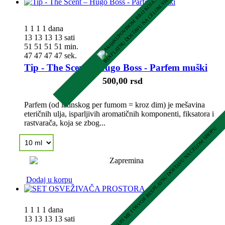
A
U
1
1
1
1
dana
13
13
13
13
sati
51
51
51
51
min.
46
46
46
46
sek.
Tip - The Scent – Hugo Boss - Parfem muški
500,00 rsd
Parfem (od latinskog per fumom = kroz dim) je mešavina
eteričnih ulja, isparljivih aromatičnih komponenti, fiksatora i
rastvarača, koja se zbog...
KUPI ME I OSVOJI BESPLATNU DOSTAVU NA CELOM SHOPU
Dodaj u korpu
1
1
1
1
dana
13
13
13
13
sati