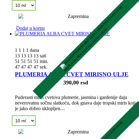
K
U
P
O
V
I
N
O
M
B
I
L
O
K
O
J
A
3
M
R
I
S
N
A
U
L
J
A
O
S
V
A
J
A
Š
B
E
S
P
L
A
T
N
U
D
O
S
T
A
V
U
N
A
C
E
L
O
M
S
H
O
P
Dodaj u korpu
I
U
1
1
1
1
dana
13
13
13
13
sati
51
51
51
51
min.
46
46
46
46
sek.
PLUMERIA ALBA CVET MIRISNO ULJE
390,00 rsd
Puderasti miris cvetova plumerie, jasmina i gardenije daju
neverovatnu sočnu slatkoću, dok guava daje tropski miris koji
je jako dobro uklopljen....