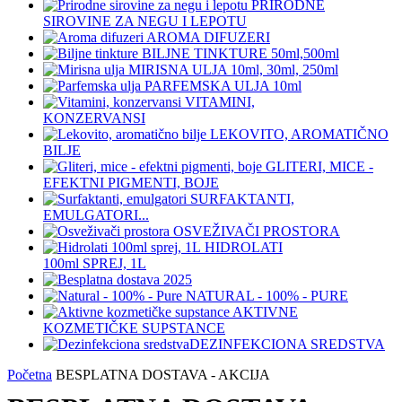
PRIRODNE
SIROVINE ZA NEGU I LEPOTU
AROMA DIFUZERI
BILJNE TINKTURE 50ml,500ml
MIRISNA ULJA 10ml, 30ml, 250ml
PARFEMSKA ULJA 10ml
VITAMINI,
KONZERVANSI
LEKOVITO, AROMATIČNO
BILJE
GLITERI, MICE -
EFEKTNI PIGMENTI, BOJE
SURFAKTANTI,
EMULGATORI...
OSVEŽIVAČI PROSTORA
HIDROLATI
100ml SPREJ, 1L
NATURAL - 100% - PURE
AKTIVNE
KOZMETIČKE SUPSTANCE
DEZINFEKCIONA SREDSTVA
Početna
BESPLATNA DOSTAVA - AKCIJA