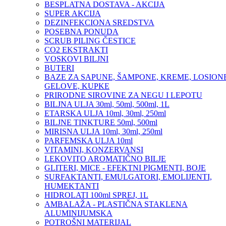
BESPLATNA DOSTAVA - AKCIJA
SUPER AKCIJA
DEZINFEKCIONA SREDSTVA
POSEBNA PONUDA
SCRUB PILING ČESTICE
CO2 EKSTRAKTI
VOSKOVI BILJNI
BUTERI
BAZE ZA SAPUNE, ŠAMPONE, KREME, LOSIONE
GELOVE, KUPKE
PRIRODNE SIROVINE ZA NEGU I LEPOTU
BILJNA ULJA 30ml, 50ml, 500ml, 1L
ETARSKA ULJA 10ml, 30ml, 250ml
BILJNE TINKTURE 50ml, 500ml
MIRISNA ULJA 10ml, 30ml, 250ml
PARFEMSKA ULJA 10ml
VITAMINI, KONZERVANSI
LEKOVITO AROMATIČNO BILJE
GLITERI, MICE - EFEKTNI PIGMENTI, BOJE
SURFAKTANTI, EMULGATORI, EMOLIJENTI,
HUMEKTANTI
HIDROLATI 100ml SPREJ, 1L
AMBALAŽA - PLASTIČNA STAKLENA
ALUMINIJUMSKA
POTROŠNI MATERIJAL