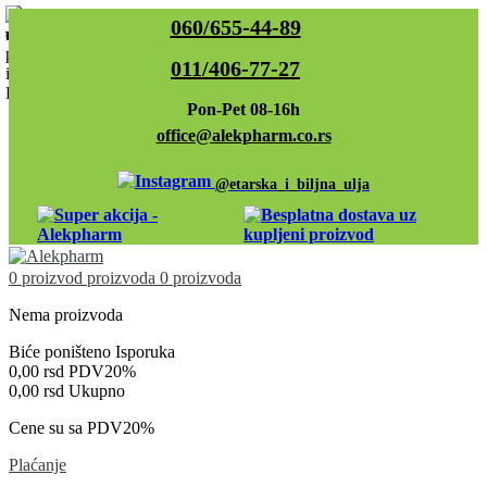
060/655-44-89
011/406-77-27
Pon-Pet 08-16h
office@alekpharm.co.rs
@etarska_i_biljna_ulja
0
proizvod
proizvoda
0 proizvoda
Nema proizvoda
Biće poništeno
Isporuka
0,00 rsd
PDV20%
0,00 rsd
Ukupno
Cene su sa PDV20%
Plaćanje