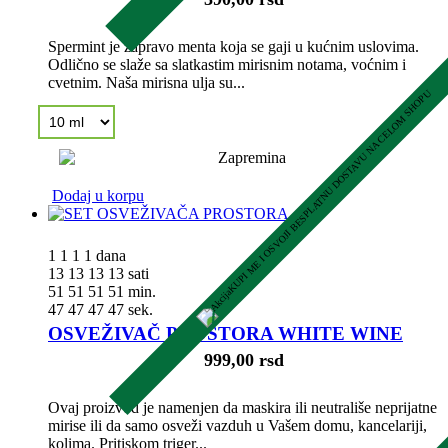
Spermint je zapravo menta koja se gaji u kućnim uslovima.
Odlično se slaže sa slatkastim mirisnim notama, voćnim i
cvetnim. Naša mirisna ulja su...
KUPI ME I OSVOJI BESPLATNU DOSTAVU NA CELOM SHOPU
Dodaj u korpu
1
1
1
1
dana
13
13
13
13
sati
51
51
51
51
min.
46
46
46
46
sek.
OSVEŽIVAČ PROSTORA WHITE WINE
999,00 rsd
Ovaj proizvod je namenjen da maskira ili neutrališe neprijatne
mirise ili da samo osveži vazduh u Vašem domu, kancelariji,
kolima. Pritiskom triger...