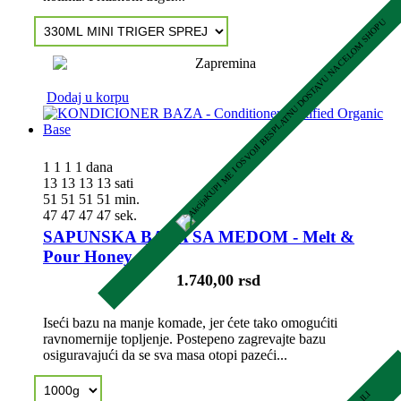
KUPI ME I OSVOJI BESPLATNU DOSTAVU NA CELOM SHOPU
Dodaj u korpu
1
1
1
1
dana
13
13
13
13
sati
51
51
51
51
min.
46
46
46
46
sek.
SAPUNSKA BAZA SA MEDOM - Melt &
Pour Honey...
1.740,00 rsd
Iseći bazu na manje komade, jer ćete tako omogućiti
ravnomernije topljenje. Postepeno zagrevajte bazu
osiguravajući da se sva masa otopi pazeći...