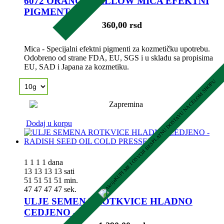
6072 ORANGE YELLOW MICA EFEKTNI
PIGMENT
360,00 rsd
Mica - Specijalni efektni pigmenti za kozmetičku upotrebu.
Odobreno od strane FDA, EU, SGS i u skladu sa propisima
EU, SAD i Japana za kozmetiku.
KUPI ME I OSVOJI BESPLATNU DOSTAVU NA CELOM SHOPU
Dodaj u korpu
1
1
1
1
dana
13
13
13
13
sati
51
51
51
51
min.
46
46
46
46
sek.
ULJE SEMENA ROTKVICE HLADNO
CEDJENO -...