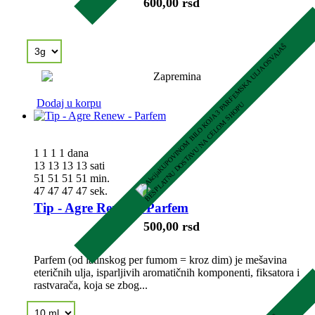
600,00 rsd
K
U
P
O
V
I
N
O
M
B
I
L
O
K
O
J
A
3
P
R
F
E
M
S
K
A
U
L
J
A
O
S
V
A
J
A
Š
B
E
S
P
L
A
T
N
U
D
O
S
T
A
V
U
N
A
C
E
L
O
M
S
H
O
P
Dodaj u korpu
A
U
1
1
1
1
dana
13
13
13
13
sati
51
51
51
51
min.
46
46
46
46
sek.
Tip - Agre Renew - Parfem
500,00 rsd
Parfem (od latinskog per fumom = kroz dim) je mešavina
eteričnih ulja, isparljivih aromatičnih komponenti, fiksatora i
rastvarača, koja se zbog...