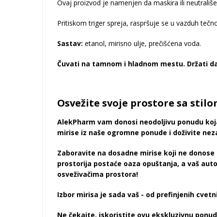
Ovaj proizvod je namenjen da maskira ili neutrališe
Pritiskom triger spreja, raspršuje se u vazduh tečn
Sastav:
etanol, mirisno ulje, prečišćena voda.
Čuvati na tamnom i hladnom mestu. Držati dal
Osvežite svoje prostore sa stilo
AlekPharm vam donosi neodoljivu ponudu koja 
mirise iz naše ogromne ponude i doživite neza
Zaboravite na dosadne mirise koji ne donose 
prostorija postaće oaza opuštanja, a vaš auto
osveživačima prostora!
Izbor mirisa je sada vaš - od prefinjenih cvet
Ne čekajte, iskoristite ovu ekskluzivnu ponudu