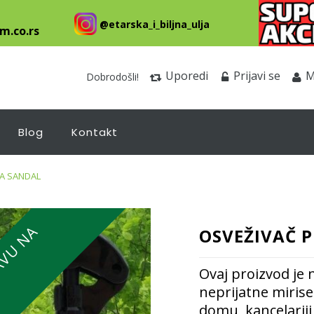
@etarska_i_biljna_ulja
m.co.rs
Uporedi
Prijavi se
M
Dobrodošli!
Blog
Kontakt
A SANDAL
OSVEŽIVAČ 
Ovaj proizvod je 
neprijatne mirise
domu, kancelariji