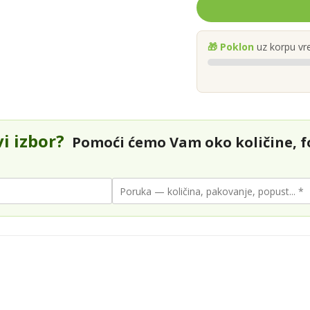
🎁 Poklon
uz korpu vr
vi izbor?
Pomoći ćemo Vam oko količine, fo