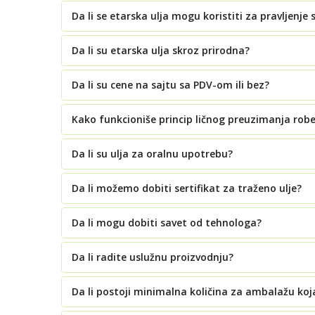
Da li se etarska ulja mogu koristiti za pravljenje 
Da li su etarska ulja skroz prirodna?
Da li su cene na sajtu sa PDV-om ili bez?
Kako funkcioniše princip ličnog preuzimanja rob
Da li su ulja za oralnu upotrebu?
Da li možemo dobiti sertifikat za traženo ulje?
Da li mogu dobiti savet od tehnologa?
Da li radite uslužnu proizvodnju?
Da li postoji minimalna količina za ambalažu koj