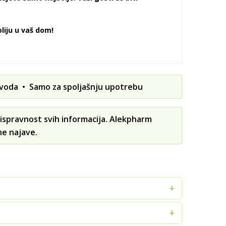
liju u vaš dom!
zvoda • Samo za spoljašnju upotrebu
ispravnost svih informacija. Alekpharm
ne najave.