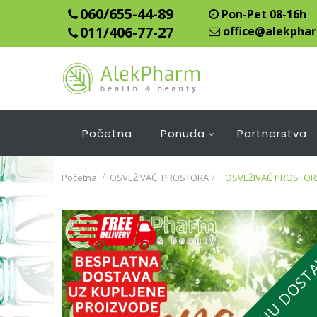
060/655-44-89
Pon-Pet 08-16h
011/406-77-27
office@alekphar
Početna
Ponuda
Partnerstva
Početna
OSVEŽIVAČI PROSTORA
>
OSVEŽIVAČ PROSTOR