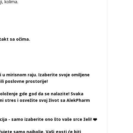
i, kolima.
takt sa očima.
u mirisnom raju. Izaberite svoje omiljene
li poslovne prostorije!
oloženje gde god da se nalazite! Svaka
i stres i osvežite svoj život sa AlekPharm
ija - samo izaberite ono što vaše srce želi! ❤️
ujete samo najbolje. Vaši gosti će biti