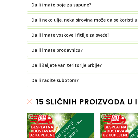
Da li imate boje za sapune?
Da li neko ulje, neka sirovina može da se koristi u i
Da li imate voskove i fitilje za sveće?
Da li imate prodavnicu?
Da li šaljete van teritorije Srbije?
Da li radite subotom?
15 SLIČNIH PROIZVODA U 
A
K
U
P
I
M
E
I
O
S
V
O
J
I
B
E
S
P
L
A
T
N
U
D
O
S
A
V
U
N
C
E
L
O
M
S
H
O
P