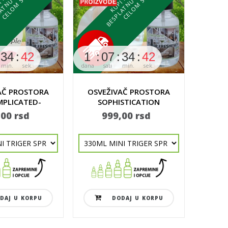
T
U
T
U
34
40
1
07
34
40
1
min.
sek.
dana
sati
min.
sek.
dana
s
AČ PROSTORA
OSVEŽIVAČ PROSTORA
OSVE
PLICATED-
SOPHISTICATION
NOSTAVAN
,00 rsd
999,00 rsd
9
DAJ U KORPU
DODAJ U KORPU