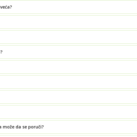
sveća?
e?
a može da se poruči?