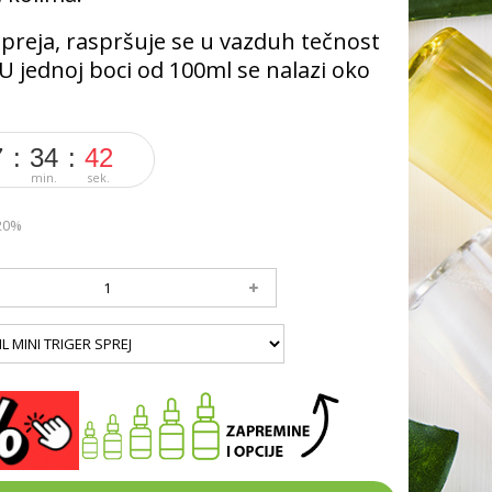
spreja, raspršuje se u vazduh tečnost
 U jednoj boci od 100ml se nalazi oko
7
34
40
min.
sek.
20%