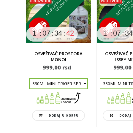
T
U
1
07
34
40
1
07
34
dana
sati
min.
sek.
dana
sati
min.
OSVEŽIVAČ PROSTORA
OSVEŽIVAČ 
MONOI
ISSEY M
999,00 rsd
999,00
DODAJ U KORPU
DODAJ 