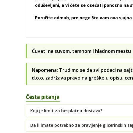
oduševljeni, a vi ćete se osećati ponosno na sv
Poručite odmah, pre nego što vam ova sjajna 
Čuvati na suvom, tamnom i hladnom mestu •
Napomena: Trudimo se da svi podaci na sajt
d.o.o. zadržava pravo na greške u opisu, cen
Česta pitanja
Koji je limit za besplatnu dostavu?
Da li imate potrebno za pravljenje glicerinskih s