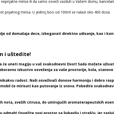
 neprijatne mirise ili da samo osveži vazduh u Vašem domu, kancelarij
ost prijatnog mirisa. U jednoj boci od 100ml se nalazi oko 400 doza.
je od domašaja dece, izbegavati direktno udisanje, kao i kon
m i uštedite!
će uneti magiju u vaš svakodnevni život! Sada možete uživati 
boravno iskustvo osveženja za vaše prostorije, kola, stanove i
nikakvu radost. Naši osveživači donose harmoniju i dobro rasp
mobil će mirisati kao putovanje iz snova. Pobedite svakodnevn
nih nota, svežih citrusa, do umirujućih aromaterapeutskih esenc
 odmah! Osvežite svoj prostor sa ljubavlju i strašću, jer zasluž