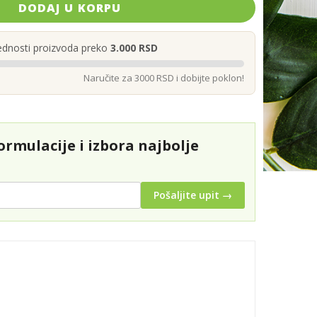
DODAJ U KORPU
ednosti proizvoda preko
3.000 RSD
Naručite za 3000 RSD i dobijte poklon!
rmulacije i izbora najbolje
Pošaljite upit →