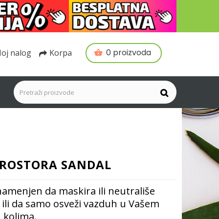
0 proizvoda
oj nalog
Korpa
PROSTORA SANDAL
namenjen da maskira ili neutrališe
 ili da samo osveži vazduh u Vašem
, kolima.