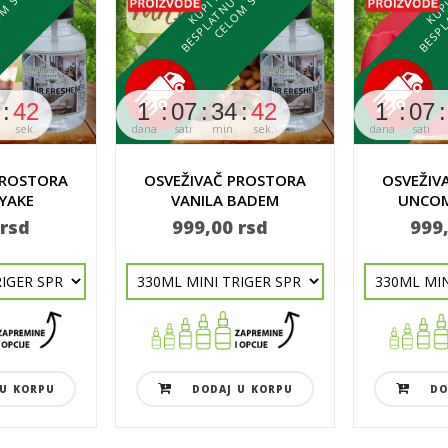
T
U
T
U
40
1
07
34
40
1
07
sek.
dana
sati
min.
sek.
dana
sati
PROSTORA
OSVEŽIVAČ PROSTORA
OSVEŽIV
IYAKE
VANILA BADEM
UNCOM
JED
 rsd
999,00 rsd
999
U KORPU
DODAJ U KORPU
DO