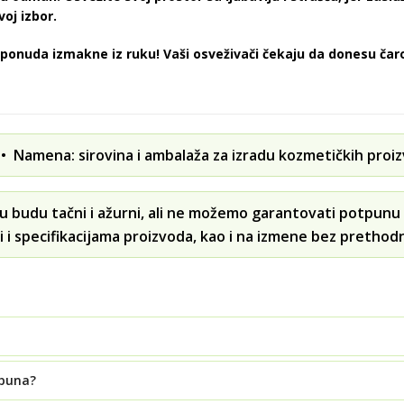
oj izbor.
ponuda izmakne iz ruku! Vaši osveživači čekaju da donesu čaro
 Namena: sirovina i ambalaža za izradu kozmetičkih proi
u budu tačni i ažurni, ali ne možemo garantovati potpunu 
i i specifikacijama proizvoda, kao i na izmene bez prethod
apuna?