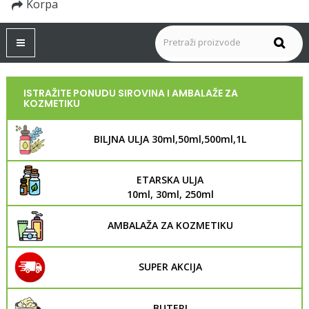
Korpa
Toggle
navigation
ISTRAŽITE PONUDU SIROVINA I AMBALAŽE ZA
KOZMETIKU
BILJNA ULJA 30ml,50ml,500ml,1L
ETARSKA ULJA
10ml, 30ml, 250ml
AMBALAŽA ZA KOZMETIKU
SUPER AKCIJA
BUTERI