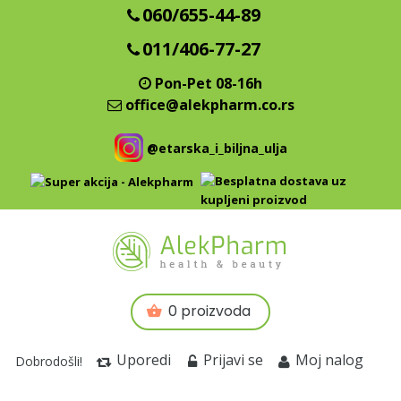
060/655-44-89
011/406-77-27
Pon-Pet 08-16h
office@alekpharm.co.rs
@etarska_i_biljna_ulja
0 proizvoda
Uporedi
Prijavi se
Moj nalog
Dobrodošli!