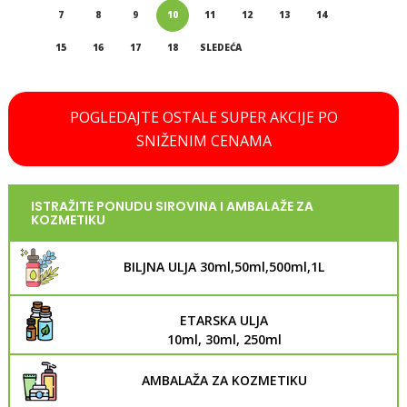
7
8
9
10
11
12
13
14
15
16
17
18
SLEDEĆA
POGLEDAJTE OSTALE SUPER AKCIJE PO
SNIŽENIM CENAMA
ISTRAŽITE PONUDU SIROVINA I AMBALAŽE ZA
KOZMETIKU
BILJNA ULJA 30ml,50ml,500ml,1L
ETARSKA ULJA
10ml, 30ml, 250ml
AMBALAŽA ZA KOZMETIKU