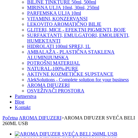
BILJNE TINKTURE 50ml, 500ml
MIRISNA ULJA 10ml, 30ml, 250ml
PARFEMSKA ULJA 10ml
VITAMINI, KONZERVANSI
LEKOVITO AROMATIČNO BILJE
GLITERI, MICE - EFEKTNI PIGMENTI, BOJE
SURFAKTANTI, EMULGATORI, EMOLIJENTI,
HUMEKTANTI
HIDROLATI 100ml SPREJ, 1L
AMBALAŽA - PLASTIČNA STAKLENA
ALUMINIJUMSKA
POTROŠNI MATERIJAL
NATURAL-100%-PURE
AKTIVNE KOZMETIČKE SUPSTANCE
AlekSolutions - Complete solution for your business
AROMA DIFUZERI
OSVEŽIVAČI PROSTORA
Partnerstva
Blog
Kontakt
Početna
AROMA DIFUZERI
>
AROMA DIFUZER SVEĆA BELI
260ML USB