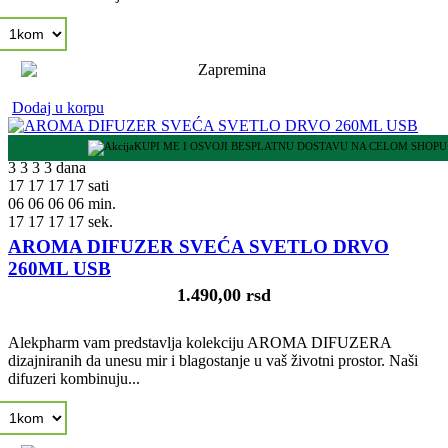
Dodaj u korpu
KUPI ME I OSVOJI BESPLATNU DOSTAVU NA CELOM SHOPU
3
3
3
3
dana
17
17
17
17
sati
06
06
06
06
min.
16
16
16
16
sek.
AROMA DIFUZER SVEĆA SVETLO DRVO
260ML USB
1.490,00 rsd
Alekpharm vam predstavlja kolekciju AROMA DIFUZERA
dizajniranih da unesu mir i blagostanje u vaš životni prostor. Naši
difuzeri kombinuju...