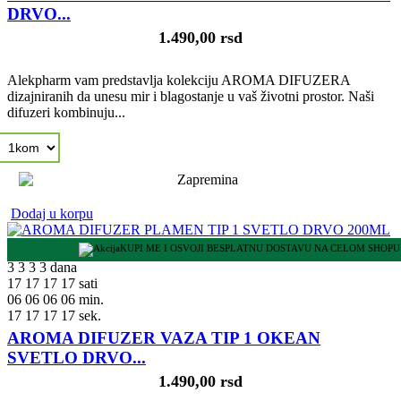
DRVO...
1.490,00 rsd
Alekpharm vam predstavlja kolekciju AROMA DIFUZERA
dizajniranih da unesu mir i blagostanje u vaš životni prostor. Naši
difuzeri kombinuju...
Dodaj u korpu
KUPI ME I OSVOJI BESPLATNU DOSTAVU NA CELOM SHOPU
3
3
3
3
dana
17
17
17
17
sati
06
06
06
06
min.
16
16
16
16
sek.
AROMA DIFUZER VAZA TIP 1 OKEAN
SVETLO DRVO...
1.490,00 rsd