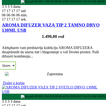
KUPI ME I OSVOJI BESPLATNU DOSTAVU NA CELOM SHOPU
3
3
3
3
dana
17
17
17
17
sati
06
06
06
06
min.
16
16
16
16
sek.
AROMA DIFUZER VAZA TIP 2 TAMNO DRVO
130ML USB
1.490,00 rsd
Alekpharm vam predstavlja kolekciju AROMA DIFUZERA
dizajniranih da unesu mir i blagostanje u vaš životni prostor. Naši
difuzeri kombinuju...
Dodaj u korpu
KUPI ME I OSVOJI BESPLATNU DOSTAVU NA CELOM SHOPU
3
3
3
3
dana
17
17
17
17
sati