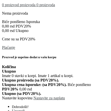
0
proizvod
proizvoda
0 proizvoda
Nema proizvoda
Biće poništeno
Isporuka
0,00 rsd
PDV20%
0,00 rsd
Ukupno
Cene su sa PDV20%
Plaćanje
Prozvod je uspešno dodat u vašu korpu
Količina
Ukupno
Imate
0
stavki u korpi.
Imate 1 artikal u korpi.
Ukupno proizvoda (sa PDV20%).
Ukupna cena isporuke: (sa PDV20%).
Biće poništeno
PDV20%
0,00 rsd
Ukupno (sa PDV20%).
Nastavite kupovinu
Nastavite za naplatu
Dobrodošli!
Uporedi