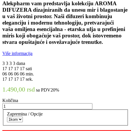
Alekpharm vam predstavlja kolekciju AROMA
DIFUZERA dizajniranih da unesu mir i blagostanje
u vaš životni prostor. Naši difuzeri kombinuju
eleganciju i modernu tehnologiju, pretvarajući
vaša omiljena esencijalna - etarska ulja u prefinjeni
miris koji obogaćuje vaš prostor, dok istovremeno
stvara opuštajuće i osvežavajuće trenutke.
Više informacija
3
3
3
3
dana
17
17
17
17
sati
06
06
06
06
min.
16
16
16
16
sek.
1.490,00 rsd
sa PDV20%
Količina
Zapremina / Opcije