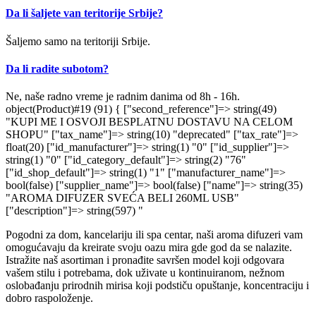
Da li šaljete van teritorije Srbije?
Šaljemo samo na teritoriji Srbije.
Da li radite subotom?
Ne, naše radno vreme je radnim danima od 8h - 16h.
object(Product)#19 (91) { ["second_reference"]=> string(49)
"KUPI ME I OSVOJI BESPLATNU DOSTAVU NA CELOM
SHOPU" ["tax_name"]=> string(10) "deprecated" ["tax_rate"]=>
float(20) ["id_manufacturer"]=> string(1) "0" ["id_supplier"]=>
string(1) "0" ["id_category_default"]=> string(2) "76"
["id_shop_default"]=> string(1) "1" ["manufacturer_name"]=>
bool(false) ["supplier_name"]=> bool(false) ["name"]=> string(35)
"AROMA DIFUZER SVEĆA BELI 260ML USB"
["description"]=> string(597) "
Pogodni za dom, kancelariju ili spa centar, naši aroma difuzeri vam
omogućavaju da kreirate svoju oazu mira gde god da se nalazite.
Istražite naš asortiman i pronađite savršen model koji odgovara
vašem stilu i potrebama, dok uživate u kontinuiranom, nežnom
oslobađanju prirodnih mirisa koji podstiču opuštanje, koncentraciju i
dobro raspoloženje.