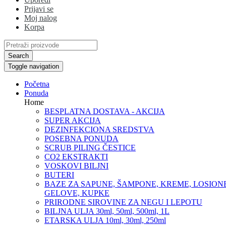
Prijavi se
Moj nalog
Korpa
Search
Toggle navigation
Početna
Ponuda
Home
BESPLATNA DOSTAVA - AKCIJA
SUPER AKCIJA
DEZINFEKCIONA SREDSTVA
POSEBNA PONUDA
SCRUB PILING ČESTICE
CO2 EKSTRAKTI
VOSKOVI BILJNI
BUTERI
BAZE ZA SAPUNE, ŠAMPONE, KREME, LOSIONE
GELOVE, KUPKE
PRIRODNE SIROVINE ZA NEGU I LEPOTU
BILJNA ULJA 30ml, 50ml, 500ml, 1L
ETARSKA ULJA 10ml, 30ml, 250ml