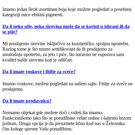
Imamo jedan širok asortiman boja koje možete pogledati u posebnoj
kategoriji mice efektni pigmenti.
Da li neko ulje, neka sirovina može da se koristi u ishrani ili da
se pije?
Mi prodajemo sirovine isključivo za kozmetičku, spoljnu upotrebu.
Razlog tome je što nismo sertifikovani da ih prodajemo za
unutrašnju upotrebu, za jelo i piće, što naravno ne osporava sam
kvalitet naših sirovina koji je odličan.
Da li imate voskove i fitilje za sveće?
Imamo voskove, možete pogledati na našem sajtu. Fitilje za sveće ne
prodajemo.
Da li imate prodavnicu?
Nemamo objekat gde možete doći i videti šta imamo.
Funkcionišemo tako što se porudžbine vršite online i šaljemo brzom
poštom. Druga opcija je da preuzmete lično kod nas u Železniku
čim kolege spreme Vašu porudžbinu.