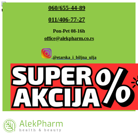
060/655-44-89
011/406-77-27
Pon-Pet 08-16h
office@alekpharm.co.rs
@etarska_i_biljna_ulja