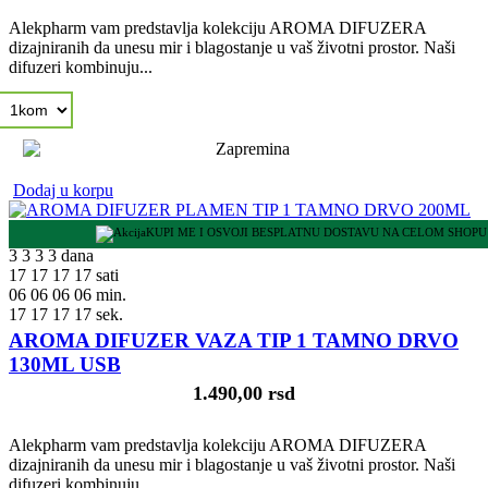
Alekpharm vam predstavlja kolekciju AROMA DIFUZERA
dizajniranih da unesu mir i blagostanje u vaš životni prostor. Naši
difuzeri kombinuju...
Dodaj u korpu
KUPI ME I OSVOJI BESPLATNU DOSTAVU NA CELOM SHOPU
3
3
3
3
dana
17
17
17
17
sati
06
06
06
06
min.
16
16
16
16
sek.
AROMA DIFUZER VAZA TIP 1 TAMNO DRVO
130ML USB
1.490,00 rsd
Alekpharm vam predstavlja kolekciju AROMA DIFUZERA
dizajniranih da unesu mir i blagostanje u vaš životni prostor. Naši
difuzeri kombinuju...