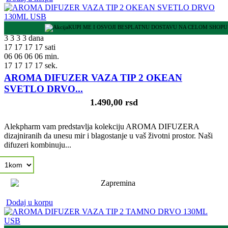
KUPI ME I OSVOJI BESPLATNU DOSTAVU NA CELOM SHOPU
3
3
3
3
dana
17
17
17
17
sati
06
06
06
06
min.
16
16
16
16
sek.
AROMA DIFUZER VAZA TIP 2 OKEAN
SVETLO DRVO...
1.490,00 rsd
Alekpharm vam predstavlja kolekciju AROMA DIFUZERA
dizajniranih da unesu mir i blagostanje u vaš životni prostor. Naši
difuzeri kombinuju...
Dodaj u korpu