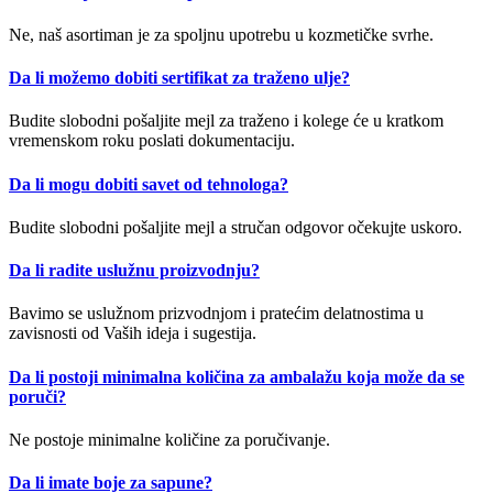
Ne, naš asortiman je za spoljnu upotrebu u kozmetičke svrhe.
Da li možemo dobiti sertifikat za traženo ulje?
Budite slobodni pošaljite mejl za traženo i kolege će u kratkom
vremenskom roku poslati dokumentaciju.
Da li mogu dobiti savet od tehnologa?
Budite slobodni pošaljite mejl a stručan odgovor očekujte uskoro.
Da li radite uslužnu proizvodnju?
Bavimo se uslužnom prizvodnjom i pratećim delatnostima u
zavisnosti od Vaših ideja i sugestija.
Da li postoji minimalna količina za ambalažu koja može da se
poruči?
Ne postoje minimalne količine za poručivanje.
Da li imate boje za sapune?