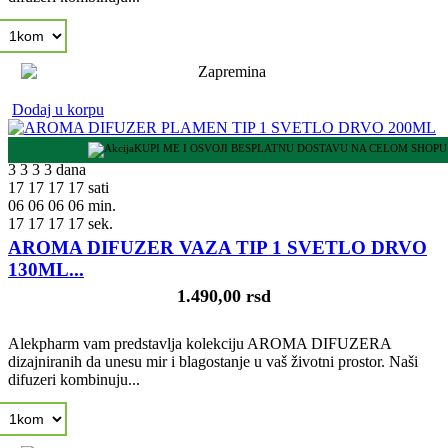
Dodaj u korpu
KUPI ME I OSVOJI BESPLATNU DOSTAVU NA CELOM SHOPU
3
3
3
3
dana
17
17
17
17
sati
06
06
06
06
min.
16
16
16
16
sek.
AROMA DIFUZER VAZA TIP 1 SVETLO DRVO
130ML...
1.490,00 rsd
Alekpharm vam predstavlja kolekciju AROMA DIFUZERA
dizajniranih da unesu mir i blagostanje u vaš životni prostor. Naši
difuzeri kombinuju...