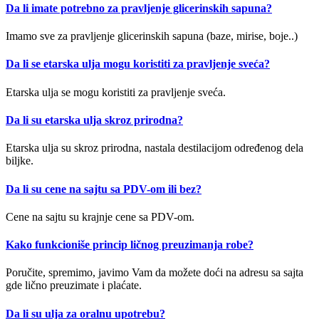
Da li imate potrebno za pravljenje glicerinskih sapuna?
Imamo sve za pravljenje glicerinskih sapuna (baze, mirise, boje..)
Da li se etarska ulja mogu koristiti za pravljenje sveća?
Etarska ulja se mogu koristiti za pravljenje sveća.
Da li su etarska ulja skroz prirodna?
Etarska ulja su skroz prirodna, nastala destilacijom određenog dela
biljke.
Da li su cene na sajtu sa PDV-om ili bez?
Cene na sajtu su krajnje cene sa PDV-om.
Kako funkcioniše princip ličnog preuzimanja robe?
Poručite, spremimo, javimo Vam da možete doći na adresu sa sajta
gde lično preuzimate i plaćate.
Da li su ulja za oralnu upotrebu?