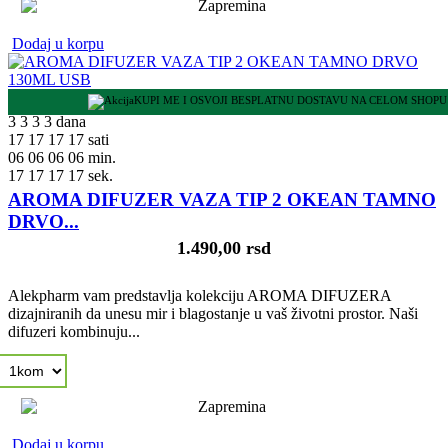
Dodaj u korpu
KUPI ME I OSVOJI BESPLATNU DOSTAVU NA CELOM SHOPU
3
3
3
3
dana
17
17
17
17
sati
06
06
06
06
min.
16
16
16
16
sek.
AROMA DIFUZER VAZA TIP 2 OKEAN TAMNO
DRVO...
1.490,00 rsd
Alekpharm vam predstavlja kolekciju AROMA DIFUZERA
dizajniranih da unesu mir i blagostanje u vaš životni prostor. Naši
difuzeri kombinuju...
Dodaj u korpu