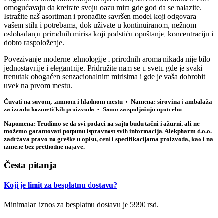
omogućavaju da kreirate svoju oazu mira gde god da se nalazite.
Istražite naš asortiman i pronađite savršen model koji odgovara
vašem stilu i potrebama, dok uživate u kontinuiranom, nežnom
oslobađanju prirodnih mirisa koji podstiču opuštanje, koncentraciju i
dobro raspoloženje.
Povezivanje moderne tehnologije i prirodnih aroma nikada nije bilo
jednostavnije i elegantnije. Pridružite nam se u svetu gde je svaki
trenutak obogaćen senzacionalnim mirisima i gde je vaša dobrobit
uvek na prvom mestu.
Čuvati na suvom, tamnom i hladnom mestu • Namena: sirovina i ambalaža
za izradu kozmetičkih proizvoda • Samo za spoljašnju upotrebu
Napomena: Trudimo se da svi podaci na sajtu budu tačni i ažurni, ali ne
možemo garantovati potpunu ispravnost svih informacija. Alekpharm d.o.o.
zadržava pravo na greške u opisu, ceni i specifikacijama proizvoda, kao i na
izmene bez prethodne najave.
Česta pitanja
Koji je limit za besplatnu dostavu?
Minimalan iznos za besplatnu dostavu je 5990 rsd.