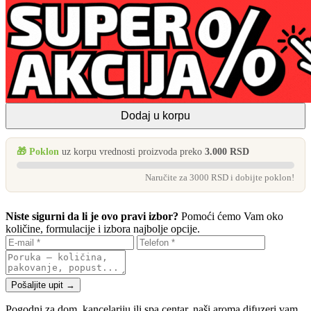
Dodaj u korpu
🎁 Poklon
uz korpu vrednosti proizvoda preko
3.000 RSD
Naručite za 3000 RSD i dobijte poklon!
Niste sigurni da li je ovo pravi izbor?
Pomoći ćemo Vam oko
količine, formulacije i izbora najbolje opcije.
Pošaljite upit →
Pogodni za dom, kancelariju ili spa centar, naši aroma difuzeri vam