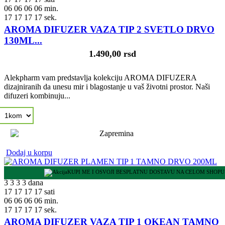
06
06
06
06
min.
16
16
16
16
sek.
AROMA DIFUZER VAZA TIP 2 SVETLO DRVO
130ML...
1.490,00 rsd
Alekpharm vam predstavlja kolekciju AROMA DIFUZERA
dizajniranih da unesu mir i blagostanje u vaš životni prostor. Naši
difuzeri kombinuju...
Dodaj u korpu
KUPI ME I OSVOJI BESPLATNU DOSTAVU NA CELOM SHOPU
3
3
3
3
dana
17
17
17
17
sati
06
06
06
06
min.
16
16
16
16
sek.
AROMA DIFUZER VAZA TIP 1 OKEAN TAMNO