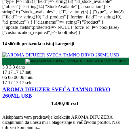
14 sličnih proizvoda u istoj kategoriji
KUPI ME I OSVOJI BESPLATNU DOSTAVU NA CELOM SHOPU
3
3
3
3
dana
17
17
17
17
sati
06
06
06
06
min.
16
16
16
16
sek.
AROMA DIFUZER SVEĆA TAMNO DRVO
260ML USB
1.490,00 rsd
Alekpharm vam predstavlja kolekciju AROMA DIFUZERA
dizajniranih da unesu mir i blagostanje u vaš životni prostor. Naši
difuzeri kombinuju...