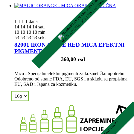
K
U
P
O
V
I
N
O
M
B
I
L
O
K
O
J
A
3
M
I
C
A
E
F
E
K
T
N
A
P
I
G
M
E
N
T
A
I
L
I
G
L
I
T
E
R
A
O
S
V
A
J
A
Š
B
E
S
P
L
A
T
N
U
D
O
S
T
A
V
U
N
A
C
E
L
O
M
S
H
O
P
U
1
1
1
1
dana
14
14
14
14
sati
10
10
10
10
min.
52
52
52
52
sek.
82001 IRON OXIDE RED MICA EFEKTNI
PIGMENT
360,00 rsd
Mica - Specijalni efektni pigmenti za kozmetičku upotrebu.
Odobreno od strane FDA, EU, SGS i u skladu sa propisima
EU, SAD i Japana za kozmetiku.