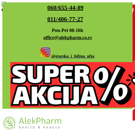
060/655-44-89
011/406-77-27
Pon-Pet 08-16h
office@alekpharm.co.rs
@etarska_i_biljna_ulja