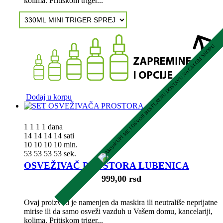
kolima. Pritiskom triger...
KUPI ME I OSVOJI BESPLATNU DOSTAVU NA CELOM SHOPU
Dodaj u korpu
1
1
1
1
dana
14
14
14
14
sati
10
10
10
10
min.
52
52
52
52
sek.
OSVEŽIVAČ PROSTORA LUBENICA
999,00 rsd
Ovaj proizvod je namenjen da maskira ili neutrališe neprijatne
mirise ili da samo osveži vazduh u Vašem domu, kancelariji,
kolima. Pritiskom triger...