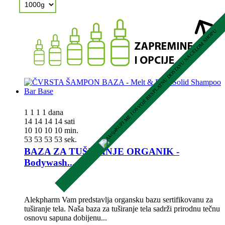
KUPI ME I OSVOJI BESPLATNU DOSTAVU NA CELOM SHOPU
1
1
1
1
dana
14
14
14
14
sati
10
10
10
10
min.
52
52
52
52
sek.
BAZA ZA TUŠIRANJE ORGANIK -
Bodywash...
Alekpharm Vam predstavlja organsku bazu sertifikovanu za
tuširanje tela. Naša baza za tuširanje tela sadrži prirodnu tečnu
osnovu sapuna dobijenu...