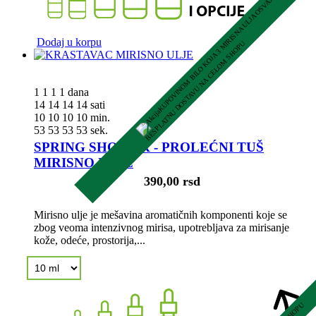
K
U
P
O
V
I
N
O
M
B
I
L
O
K
O
J
A
3
M
R
I
S
N
A
U
L
J
A
O
S
V
A
J
A
Š
B
E
S
P
L
A
T
N
U
D
O
S
T
A
V
U
N
A
C
E
L
O
M
S
H
O
P
Dodaj u korpu
I
U
1
1
1
1
dana
14
14
14
14
sati
10
10
10
10
min.
52
52
52
52
sek.
SPRING SHOWER - PROLEĆNI TUŠ
MIRISNO ULJE
390,00 rsd
Mirisno ulje je mešavina aromatičnih komponenti koje se
zbog veoma intenzivnog mirisa, upotrebljava za mirisanje
kože, odeće, prostorija,...