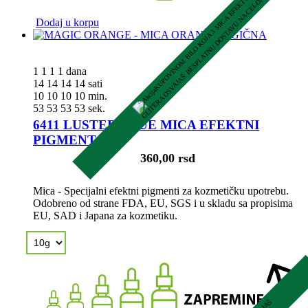
K
U
P
O
V
I
N
O
M
B
I
L
O
K
O
J
A
3
M
I
C
A
E
F
E
K
T
N
A
P
I
G
M
E
N
T
A
I
L
I
G
L
I
T
E
R
A
O
S
V
A
J
A
Š
B
E
S
P
L
A
T
N
U
D
O
S
T
A
V
U
N
A
C
E
L
O
M
S
H
O
P
U
Dodaj u korpu
1
1
1
1
dana
14
14
14
14
sati
10
10
10
10
min.
52
52
52
52
sek.
6411 LUSTER BLUE MICA EFEKTNI
PIGMENT
360,00 rsd
Mica - Specijalni efektni pigmenti za kozmetičku upotrebu.
Odobreno od strane FDA, EU, SGS i u skladu sa propisima
EU, SAD i Japana za kozmetiku.