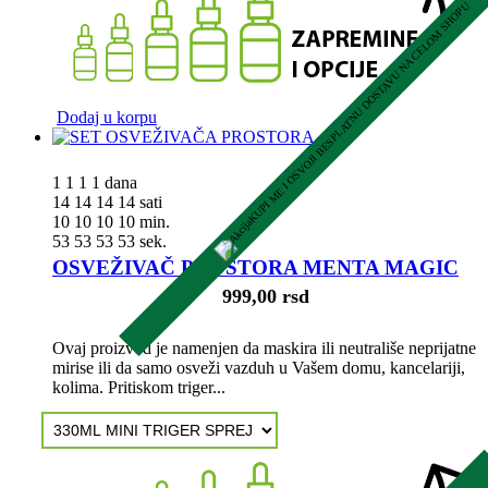
KUPI ME I OSVOJI BESPLATNU DOSTAVU NA CELOM SHOPU
Dodaj u korpu
1
1
1
1
dana
14
14
14
14
sati
10
10
10
10
min.
52
52
52
52
sek.
OSVEŽIVAČ PROSTORA MENTA MAGIC
999,00 rsd
Ovaj proizvod je namenjen da maskira ili neutrališe neprijatne
mirise ili da samo osveži vazduh u Vašem domu, kancelariji,
kolima. Pritiskom triger...