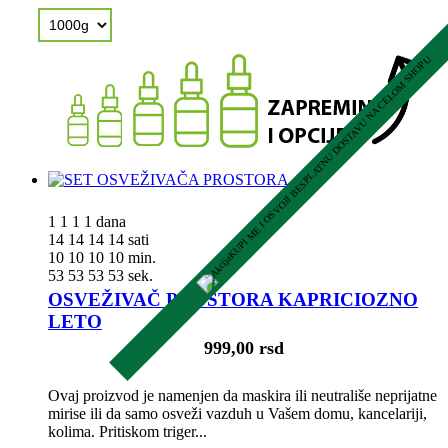
KUPI ME I OSVOJI BESPLATNU DOSTAVU NA CELOM SHOPU
1
1
1
1
dana
14
14
14
14
sati
10
10
10
10
min.
52
52
52
52
sek.
OSVEŽIVAČ PROSTORA KAPRICIOZNO
LETO
999,00 rsd
Ovaj proizvod je namenjen da maskira ili neutrališe neprijatne
mirise ili da samo osveži vazduh u Vašem domu, kancelariji,
kolima. Pritiskom triger...