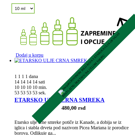
K
U
P
O
V
I
N
O
M
B
I
L
O
K
O
J
A
3
E
A
R
S
K
A
U
L
J
A
O
S
V
A
J
A
Š
B
E
S
P
L
A
T
N
U
D
O
S
T
A
V
U
N
A
C
E
L
O
M
S
H
O
P
Dodaj u korpu
T
U
1
1
1
1
dana
14
14
14
14
sati
10
10
10
10
min.
52
52
52
52
sek.
ETARSKO ULJE CRNA SMREKA
480,00 rsd
Etarsko ulje crne smreke potiče iz Kanade, a dobija se iz
iglica i stabla drveta pod nazivom Picea Mariana iz porodice
borova. Odlikuje ga...