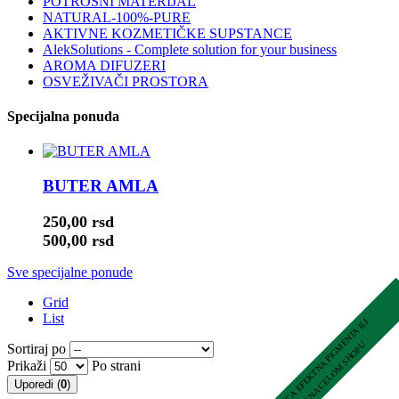
POTROŠNI MATERIJAL
NATURAL-100%-PURE
AKTIVNE KOZMETIČKE SUPSTANCE
AlekSolutions - Complete solution for your business
AROMA DIFUZERI
OSVEŽIVAČI PROSTORA
Specijalna ponuda
BUTER AMLA
250,00 rsd
500,00 rsd
Sve specijalne ponude
Grid
List
Sortiraj po
Prikaži
Po strani
Uporedi (
0
)