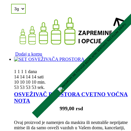
KUPI ME I OSVOJI BESPLATNU DOSTAVU NA CELOM SHOPU
Dodaj u korpu
1
1
1
1
dana
14
14
14
14
sati
10
10
10
10
min.
52
52
52
52
sek.
OSVEŽIVAČ PROSTORA CVETNO VOĆNA
NOTA
999,00 rsd
Ovaj proizvod je namenjen da maskira ili neutrališe neprijatne
mirise ili da samo osveži vazduh u Vašem domu, kancelariji,