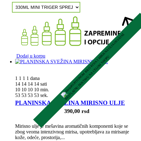
K
U
P
O
V
I
N
O
M
B
I
L
O
K
O
J
A
3
M
R
I
S
N
A
U
L
J
A
O
S
V
A
J
A
Š
B
E
S
P
L
A
T
N
U
D
O
S
T
A
V
U
N
A
C
E
L
O
M
S
H
O
P
Dodaj u korpu
I
U
1
1
1
1
dana
14
14
14
14
sati
10
10
10
10
min.
52
52
52
52
sek.
PLANINSKA SVEŽINA MIRISNO ULJE
390,00 rsd
Mirisno ulje je mešavina aromatičnih komponenti koje se
zbog veoma intenzivnog mirisa, upotrebljava za mirisanje
kože, odeće, prostorija,...