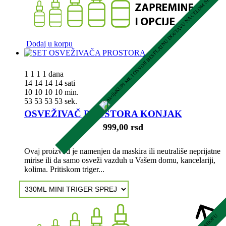
KUPI ME I OSVOJI BESPLATNU DOSTAVU NA CELOM SHOPU
Dodaj u korpu
1
1
1
1
dana
14
14
14
14
sati
10
10
10
10
min.
52
52
52
52
sek.
OSVEŽIVAČ PROSTORA KONJAK
999,00 rsd
Ovaj proizvod je namenjen da maskira ili neutrališe neprijatne
mirise ili da samo osveži vazduh u Vašem domu, kancelariji,
kolima. Pritiskom triger...