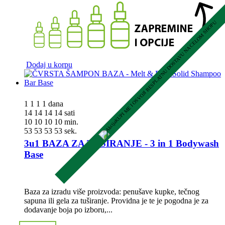
KUPI ME I OSVOJI BESPLATNU DOSTAVU NA CELOM SHOPU
Dodaj u korpu
1
1
1
1
dana
14
14
14
14
sati
10
10
10
10
min.
52
52
52
52
sek.
3u1 BAZA ZA TUŠIRANJE - 3 in 1 Bodywash
Base
Baza za izradu više proizvoda: penušave kupke, tečnog
sapuna ili gela za tuširanje. Providna je te je pogodna je za
dodavanje boja po izboru,...