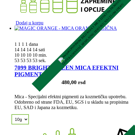
K
U
P
O
V
I
N
O
M
B
I
L
O
K
O
J
A
3
M
I
C
A
E
F
E
K
T
N
A
P
I
G
M
E
N
T
A
I
L
I
G
L
I
T
E
R
A
O
S
V
A
J
A
Š
B
E
S
P
L
A
T
N
U
D
O
S
T
A
V
U
N
A
C
E
L
O
M
S
H
O
P
U
Dodaj u korpu
1
1
1
1
dana
14
14
14
14
sati
10
10
10
10
min.
52
52
52
52
sek.
7099 BRIGHT GREEN MICA EFEKTNI
PIGMENT
480,00 rsd
Mica - Specijalni efektni pigmenti za kozmetičku upotrebu.
Odobreno od strane FDA, EU, SGS i u skladu sa propisima
EU, SAD i Japana za kozmetiku.