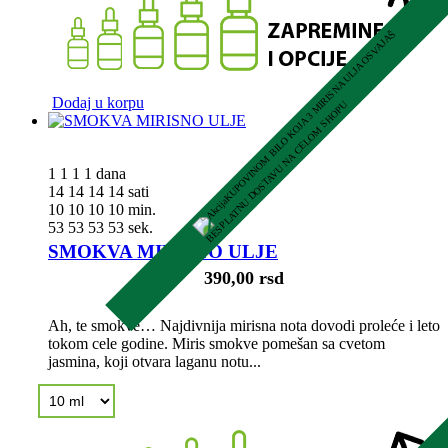
K
U
P
O
V
I
N
O
M
B
I
L
O
K
O
J
A
3
M
R
I
S
N
A
U
L
J
A
O
S
V
A
J
A
Š
B
E
S
P
L
A
T
N
U
D
O
S
T
A
V
U
N
A
C
E
L
O
M
S
H
O
P
Dodaj u korpu
I
U
1
1
1
1
dana
14
14
14
14
sati
10
10
10
10
min.
52
52
52
52
sek.
SMOKVA MIRISNO ULJE
390,00 rsd
Ah, te smokve… Najdivnija mirisna nota dovodi proleće i leto
tokom cele godine. Miris smokve pomešan sa cvetom
jasmina, koji otvara laganu notu...