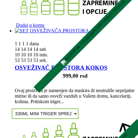
KUPI ME I OSVOJI BESPLATNU DOSTAVU NA CELOM SHOPU
Dodaj u korpu
1
1
1
1
dana
14
14
14
14
sati
10
10
10
10
min.
52
52
52
52
sek.
OSVEŽIVAČ PROSTORA KOKOS
999,00 rsd
Ovaj proizvod je namenjen da maskira ili neutrališe neprijatne
mirise ili da samo osveži vazduh u Vašem domu, kancelariji,
kolima. Pritiskom triger...