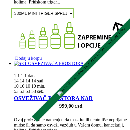
kolima. Pritiskom triger...
KUPI ME I OSVOJI BESPLATNU DOSTAVU NA CELOM SHOPU
Dodaj u korpu
1
1
1
1
dana
14
14
14
14
sati
10
10
10
10
min.
52
52
52
52
sek.
OSVEŽIVAČ PROSTORA NAR
999,00 rsd
Ovaj proizvod je namenjen da maskira ili neutrališe neprijatne
mirise ili da samo osveži vazduh u Vašem domu, kancelariji,