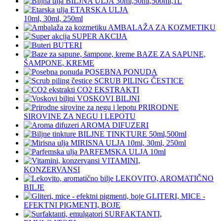
BILJNA ULJA 30ml,50ml,500ml,1L
ETARSKA ULJA
10ml, 30ml, 250ml
AMBALAŽA ZA KOZMETIKU
SUPER AKCIJA
BUTERI
BAZE ZA SAPUNE,
ŠAMPONE, KREME
POSEBNA PONUDA
SCRUB PILING ČESTICE
CO2 EKSTRAKTI
VOSKOVI BILJNI
PRIRODNE
SIROVINE ZA NEGU I LEPOTU
AROMA DIFUZERI
BILJNE TINKTURE 50ml,500ml
MIRISNA ULJA 10ml, 30ml, 250ml
PARFEMSKA ULJA 10ml
VITAMINI,
KONZERVANSI
LEKOVITO, AROMATIČNO
BILJE
GLITERI, MICE -
EFEKTNI PIGMENTI, BOJE
SURFAKTANTI,