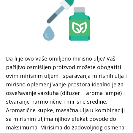
Da li je ovo Vaše omiljeno mirisno ulje? Vaš
pažljivo osmišljen proizvod možete obogatiti
ovim mirisnim uljem. Isparavanja mirisnih ulja i
mirisno oplemenjivanje prostora idealno je za
osvežavanje vazduha (difuzeri i aroma lampe) i
stvaranje harmonične i mirisne sredine.
Aromatične kupke, masažna ulja u kombinaciji
sa mirisnim uljima njihov efekat dovode do
maksimuma. Mirisima do zadovoljnog osmeha!