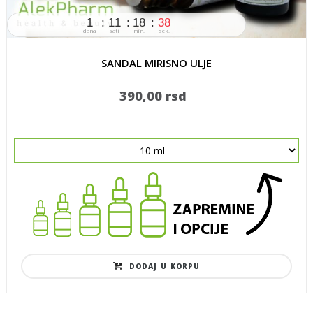
1
11
18
37
dana
sati
min.
sek.
SANDAL MIRISNO ULJE
390,00 rsd
DODAJ U KORPU