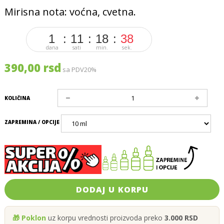
Mirisna nota:
voćna, cvetna.
1
11
18
37
dana
sati
min.
sek.
390,00 rsd
sa PDV20%
KOLIČINA
ZAPREMINA / OPCIJE
DODAJ U KORPU
🎁 Poklon
uz korpu vrednosti proizvoda preko
3.000 RSD