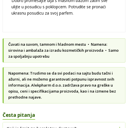
Dobro promešajte ulja s masnom bazom zatim sve
ulijte u posudicu s poklopcem. Potrudite se pronaći
ukrasnu posudicu za svoj parfem.
Čuvati na suvom, tamnom i hladnom mestu • Namena:
sirovina i ambalaža za izradu kozmetičkih proizvoda • Samo
za spoljašnju upotrebu
Napomena: Trudimo se da svi podaci na sajtu budu tačni i
ažurni, ali ne možemo garantovati potpunu ispravnost svih
informacija. Alekpharm d.o.o. zadržava pravo na greške u
opisu, ceni i specifikacijama proizvoda, kao i na izmene bez
prethodne najave.
Česta pitanja