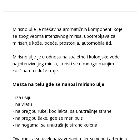
Mirisno ulje je mešavina aromatičnih komponenti koje
se zbog veoma intenzivnog mirisa, upotrebljava za
mirisanje kože, odeće, prostorija, automobila itd.
Mirisno ulje je u odnosu na toaletne i kolonjske vode
najintenzivnijeg mirisa, koristi se u mnogo manjim
količinama i duže traje.
Mesta na telu gde se nanosi mirisno ulje:
- iza ušiju
- na vratu
- na pregibu ruke, kod lakta, sa unutrašnje strane
- na pregibu šake, gde se meri puls
- na nogama, sa unutrašnje strane kolena
Ova mesta su uvek najzagrejanija, jer su vene i arterije u