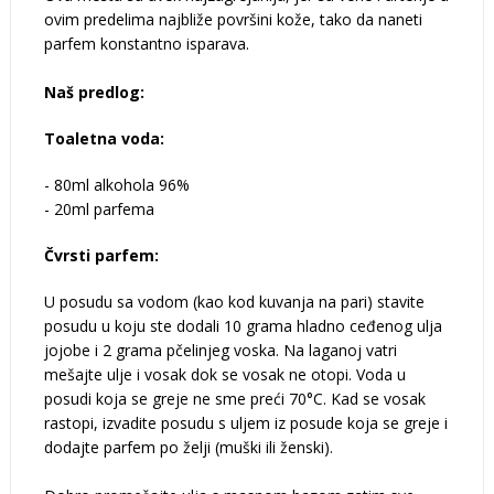
ovim predelima najbliže površini kože, tako da naneti
parfem konstantno isparava.
Naš predlog:
Toaletna voda:
- 80ml alkohola 96%
- 20ml parfema
Čvrsti parfem:
U posudu sa vodom (kao kod kuvanja na pari) stavite
posudu u koju ste dodali 10 grama hladno ceđenog ulja
jojobe i 2 grama pčelinjeg voska. Na laganoj vatri
mešajte ulje i vosak dok se vosak ne otopi. Voda u
posudi koja se greje ne sme preći 70°C. Kad se vosak
rastopi, izvadite posudu s uljem iz posude koja se greje i
dodajte parfem po želji (muški ili ženski).