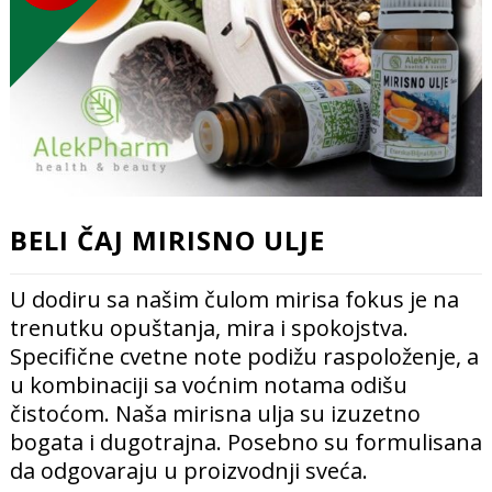
BELI ČAJ MIRISNO ULJE
U dodiru sa našim čulom mirisa fokus je na
trenutku opuštanja, mira i spokojstva.
Specifične cvetne note podižu raspoloženje, a
u kombinaciji sa voćnim notama odišu
čistoćom. Naša mirisna ulja su izuzetno
bogata i dugotrajna. Posebno su formulisana
da odgovaraju u proizvodnji sveća.