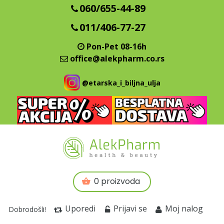
060/655-44-89
011/406-77-27
Pon-Pet 08-16h
office@alekpharm.co.rs
@etarska_i_biljna_ulja
0 proizvoda
Uporedi
Prijavi se
Moj nalog
Dobrodošli!