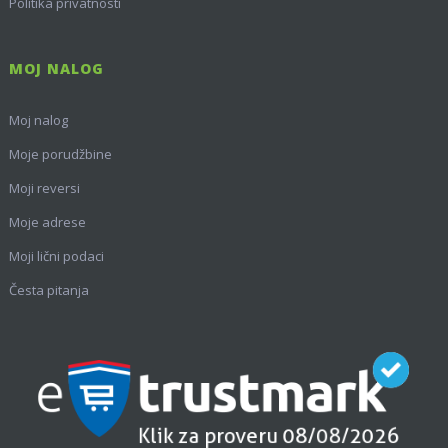
Politika privatnosti
MOJ NALOG
Moj nalog
Moje porudžbine
Moji reversi
Moje adrese
Moji lični podaci
Česta pitanja