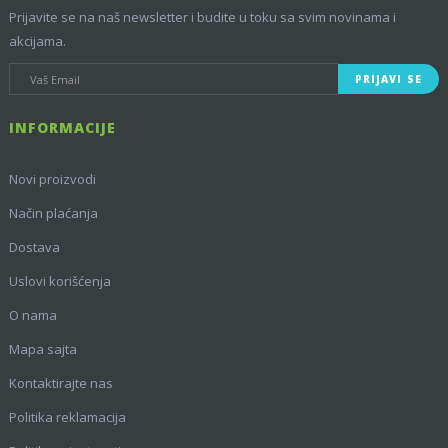
Prijavite se na naš newsletter i budite u toku sa svim novinama i
akcijama.
PRIJAVI SE
INFORMACIJE
Novi proizvodi
Način plaćanja
Dostava
Uslovi korišćenja
O nama
Mapa sajta
Kontaktirajte nas
Politika reklamacija