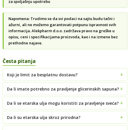
za spoljašnju upotrebu
Napomena: Trudimo se da svi podaci na sajtu budu tačni i
ažurni, ali ne možemo garantovati potpunu ispravnost svih
informacija. Alekpharm d.o.o. zadržava pravo na greške u
opisu, ceni i specifikacijama proizvoda, kao i na izmene bez
prethodne najave.
Česta pitanja
Koji je limit za besplatnu dostavu?
Da li imate potrebno za pravljenje glicerinskih sapuna?
Da li se etarska ulja mogu koristiti za pravljenje sveća?
Da li su etarska ulja skroz prirodna?