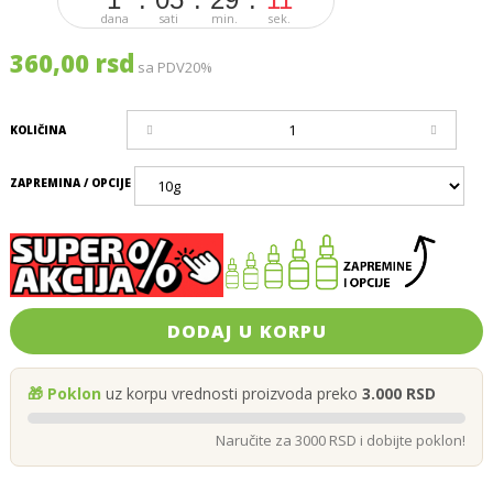
dana
sati
min.
sek.
360,00 rsd
sa PDV20%
KOLIČINA
ZAPREMINA / OPCIJE
DODAJ U KORPU
🎁 Poklon
uz korpu vrednosti proizvoda preko
3.000 RSD
Naručite za 3000 RSD i dobijte poklon!