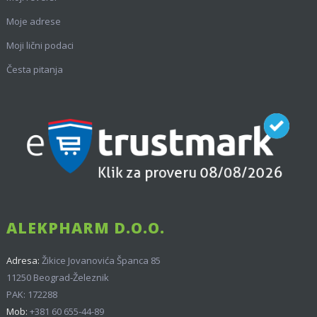
Moje adrese
Moji lični podaci
Česta pitanja
ALEKPHARM D.O.O.
Adresa:
Žikice Jovanovića Španca 85
11250 Beograd-Železnik
PAK: 172288
Mob:
+381 60 655-44-89