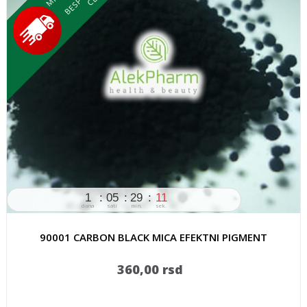
1
05
29
11
dana
sati
min.
sek.
90001 CARBON BLACK MICA EFEKTNI PIGMENT
360,00 rsd