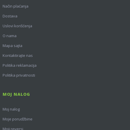
Način plaćanja
Dostava
Uslovi korišćenja
O nama
Mapa sajta
Kontaktirajte nas
Politika reklamacija
Politika privatnosti
MOJ NALOG
Moj nalog
Moje porudžbine
Moji reversi