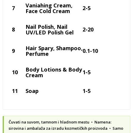
Vaniahing Cream,
7
2-5
Face Cold Cream
Nail Polish, Nail
8
2-20
UV/LED Polish Gel
Hair Spary, Shampoo,
9
0.1-10
Perfume
Body Lotions & Body
10
1-5
Cream
11
Soap
1-5
Čuvati na suvom, tamnom i hladnom mestu • Namena:
sirovina i ambalaža za izradu kozmetičkih proizvoda • Samo