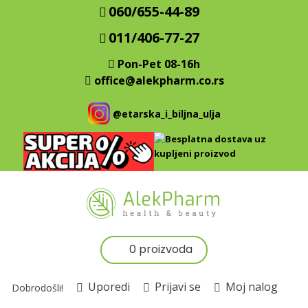
060/655-44-89
011/406-77-27
Pon-Pet 08-16h
office@alekpharm.co.rs
@etarska_i_biljna_ulja
0 proizvoda
Uporedi
Prijavi se
Moj nalog
Dobrodošli!