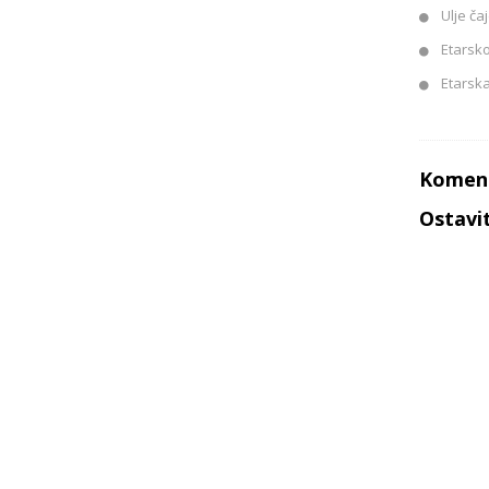
Ulje ča
Etarsko
Etarska 
Koment
Ostavi