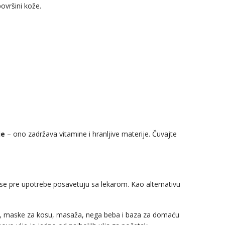
ovršini kože.
je
– ono zadržava vitamine i hranljive materije. Čuvajte
se pre upotrebe posavetuju sa lekarom. Kao alternativu
nke, maske za kosu, masaža, nega beba i baza za domaću