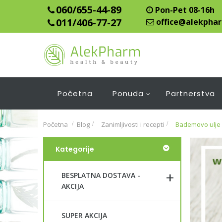
060/655-44-89
Pon-Pet 08-16h
011/406-77-27
office@alekphar
Početna
Ponuda
Partnerstva
Početna
Blog
>
Zanimljivosti i recepti
>
Bademovo ulje 
Kategorije
BESPLATNA DOSTAVA -
AKCIJA
SUPER AKCIJA