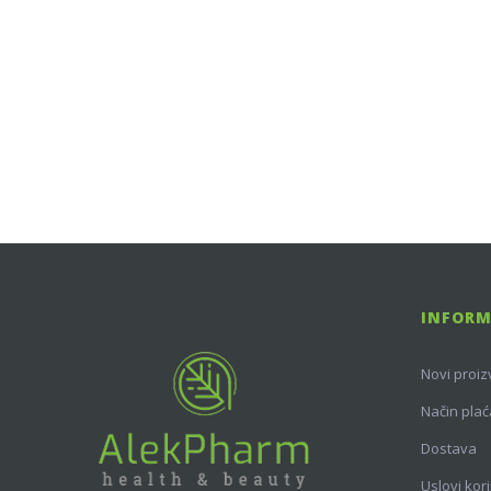
INFORM
Novi proiz
Način plać
Dostava
Uslovi kor