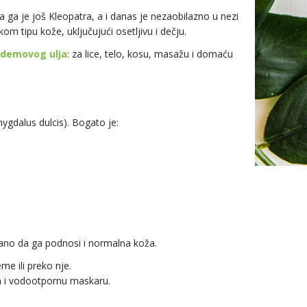
la ga je još Kleopatra, a i danas je nezaobilazno u nezi
m tipu kože, uključujući osetljivu i dečju.
ademovog ulja
: za lice, telo, kosu, masažu i domaću
ygdalus dulcis
). Bogato je:
agano da ga podnosi i normalna koža.
me ili preko nje.
ja i vodootpornu maskaru.