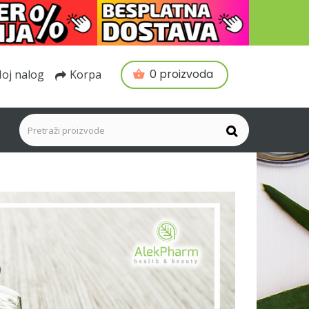
0 proizvoda
oj nalog
Korpa