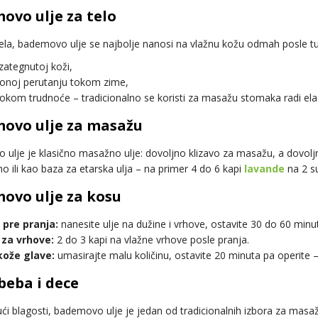
ovo ulje za telo
ela, bademovo ulje se najbolje nanosi na vlažnu kožu odmah posle tuši
 zategnutoj koži,
lonoj perutanju tokom zime,
tokom trudnoće – tradicionalno se koristi za masažu stomaka radi elas
ovo ulje za masažu
ulje je klasično masažno ulje: dovoljno klizavo za masažu, a dovoljno
o ili kao baza za etarska ulja – na primer 4 do 6 kapi
lavande
na 2 s
ovo ulje za kosu
pre pranja:
nanesite ulje na dužine i vrhove, ostavite 30 do 60 minu
za vrhove:
2 do 3 kapi na vlažne vrhove posle pranja.
ože glave:
umasirajte malu količinu, ostavite 20 minuta pa operite – 
beba i dece
ući blagosti, bademovo ulje je jedan od tradicionalnih izbora za masa