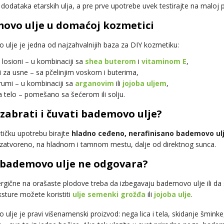
 dodataka etarskih ulja, a pre prve upotrebe uvek testirajte na maloj p
ovo ulje u domaćoj kozmetici
ulje je jedna od najzahvalnijih baza za DIY kozmetiku:
 losioni – u kombinaciji sa
shea buterom
i
vitaminom E
,
 za usne – sa pčelinjim voskom i buterima,
erumi – u kombinaciji sa
arganovim
ili
jojoba uljem
,
za telo – pomešano sa šećerom ili solju.
zabrati i čuvati bademovo ulje?
ičku upotrebu birajte
hladno ceđeno, nerafinisano bademovo ul
zatvoreno, na hladnom i tamnom mestu, dalje od direktnog sunca.
bademovo ulje ne odgovara?
rgične na orašaste plodove treba da izbegavaju bademovo ulje ili da 
ksture možete koristiti
ulje semenki grožđa
ili
jojoba ulje
.
ulje je pravi višenamenski proizvod: nega lica i tela, skidanje šmi