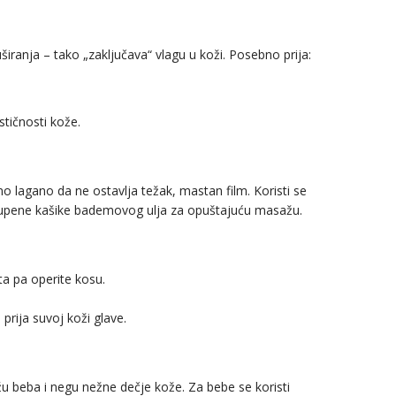
ranja – tako „zaključava“ vlagu u koži. Posebno prija:
tičnosti kože.
 lagano da ne ostavlja težak, mastan film. Koristi se
upene kašike bademovog ulja za opuštajuću masažu.
ta pa operite kosu.
prija suvoj koži glave.
žu beba i negu nežne dečje kože. Za bebe se koristi