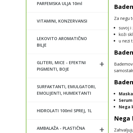
PARFEMSKA ULJA 10ml
Badem
Za negu t
VITAMINI, KONZERVANSI
suvoj i
koži sk
LEKOVITO AROMATIČNO
u nezi 
BILJE
Badem
GLITERI, MICE - EFEKTNI
Bademovo 
PIGMENTI, BOJE
samostaln
Badem
SURFAKTANTI, EMULGATORI,
EMOLIJENTI, HUMEKTANTI
Maska 
Serum 
Nega k
HIDROLATI 100ml SPREJ, 1L
Nega 
AMBALAŽA - PLASTIČNA
Zahvaljuj