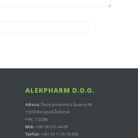
ALEKPHARM D.O.O.
Adresa:
Žikice Jovanovića Španca 85
11250 Beograd-Železnik
PAK: 172288
Mob:
+381 60 655-44-89
Tel/Fax:
+381 (0) 11 25-70-090