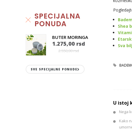
kozmetiku
Pogledajt
SPECIJALNA
Bademo
PONUDA
Shea b
Vitami
BUTER MORINGA
Etarsk
1.275,00 rsd
Sva bil
2.550,00 rsd
BADEM
SVE SPECIJALNE PONUDE
U istoj 
Nega k
Kako na
umorne