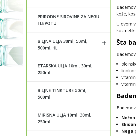
Bademovo u
kože, kos
PRIRODNE SIROVINE ZA NEGU
I LEPOTU
U ovom v
kozmetiku
Šta b
BILJNA ULJA 30ml, 50ml,
500ml, 1L
Bademovo 
oleins
ETARSKA ULJA 10ml, 30ml,
linolno
250ml
vitamin
vitamin
BILJNE TINKTURE 50ml,
Badem
500ml
Bademovo 
MIRISNA ULJA 10ml, 30ml,
Noćna
250ml
Skidan
Nega p