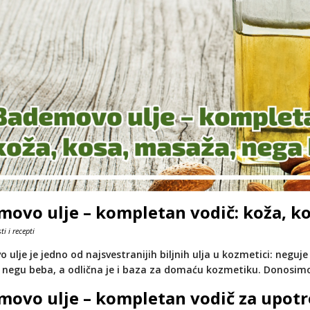
ovo ulje – kompletan vodič: koža, k
ti i recepti
ulje je jedno od najsvestranijih biljnih ulja u kozmetici: neguje 
 negu beba, a odlična je i baza za domaću kozmetiku. Donosim
movo ulje – kompletan vodič za upot