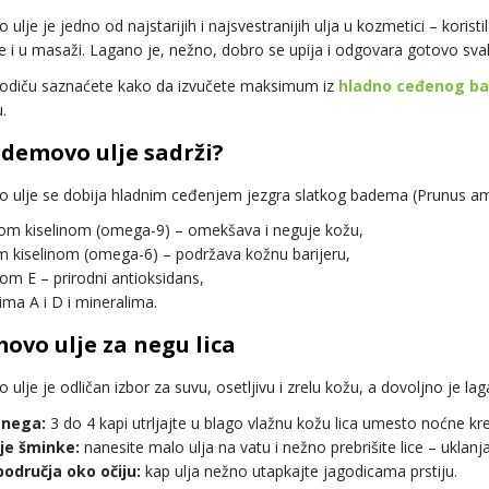
lje je jedno od najstarijih i najsvestranijih ulja u kozmetici – koristi
e i u masaži. Lagano je, nežno, dobro se upija i odgovara gotovo svako
odiču saznaćete kako da izvučete maksimum iz
hladno ceđenog b
.
ademovo ulje sadrži?
ulje se dobija hladnim ceđenjem jezgra slatkog badema (
Prunus am
kom kiselinom (omega-9) – omekšava i neguje kožu,
m kiselinom (omega-6) – podržava kožnu barijeru,
om E – prirodni antioksidans,
ima A i D i mineralima.
ovo ulje za negu lica
ulje je odličan izbor za suvu, osetljivu i zrelu kožu, a dovoljno je l
 nega:
3 do 4 kapi utrljajte u blago vlažnu kožu lica umesto noćne kre
je šminke:
nanesite malo ulja na vatu i nežno prebrišite lice – uklan
odručja oko očiju:
kap ulja nežno utapkajte jagodicama prstiju.