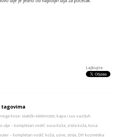
ovo ulje je jedno od najboljih ulja za početak.
Lajkujte
o tagovima
nega kose: statički elektricitet, kapa i suv vazduh
 ulje – kompletan vodič: suva koža, zrela koža, kosa
uter – kompletan vodič: koža, usne, strije, DIY kozmetika