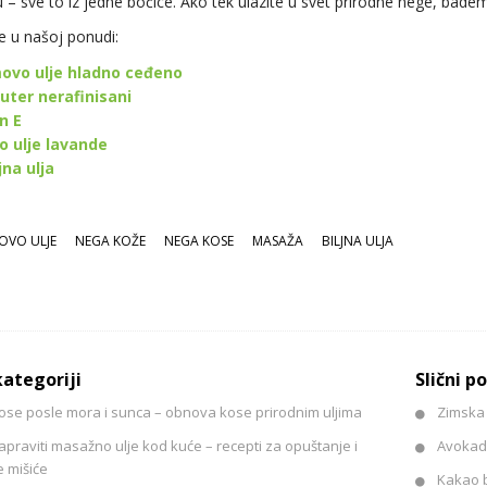
 – sve to iz jedne bočice. Ako tek ulazite u svet prirodne nege, badem
e u našoj ponudi:
vo ulje hladno ceđeno
uter nerafinisani
n E
o ulje lavande
jna ulja
OVO ULJE
NEGA KOŽE
NEGA KOSE
MASAŽA
BILJNA ULJA
kategoriji
Slični p
ose posle mora i sunca – obnova kose prirodnim uljima
Zimska 
praviti masažno ulje kod kuće – recepti za opuštanje i
Avokado
 mišiće
Kakao b