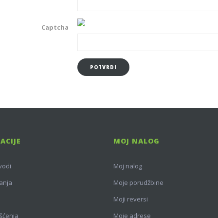
Captcha
POTVRDI
ACIJE
MOJ NALOG
vodi
Moj nalog
anja
Moje porudžbine
Moji reversi
išćenja
Moje adrese