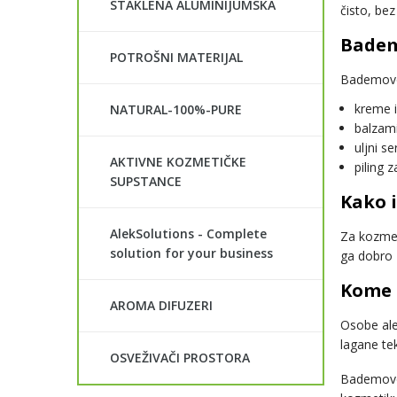
STAKLENA ALUMINIJUMSKA
čisto, bez
Badem
POTROŠNI MATERIJAL
Bademovo 
kreme i
NATURAL-100%-PURE
balzami
uljni s
AKTIVNE KOZMETIČKE
piling 
SUPSTANCE
Kako i
AlekSolutions - Complete
Za kozmet
solution for your business
ga dobro 
Kome 
AROMA DIFUZERI
Osobe ale
lagane te
OSVEŽIVAČI PROSTORA
Bademovo 