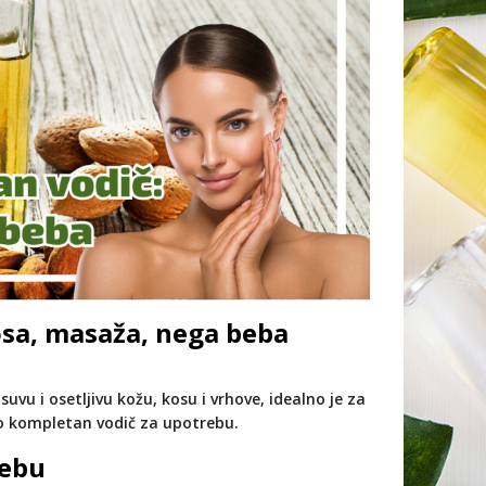
osa, masaža, nega beba
suvu i osetljivu kožu, kosu i vrhove, idealno je za
o kompletan vodič za upotrebu.
rebu