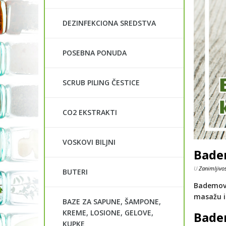
DEZINFEKCIONA SREDSTVA
POSEBNA PONUDA
SCRUB PILING ČESTICE
CO2 EKSTRAKTI
VOSKOVI BILJNI
Badem
U
Zanimljivos
BUTERI
Bademovo 
masažu i
BAZE ZA SAPUNE, ŠAMPONE,
KREME, LOSIONE, GELOVE,
Bade
KUPKE