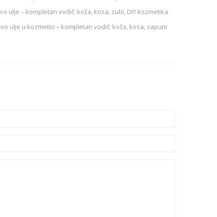
o ulje – kompletan vodič: koža, kosa, zubi, DIY kozmetika
vo ulje u kozmetici – kompletan vodič: koža, kosa, sapuni