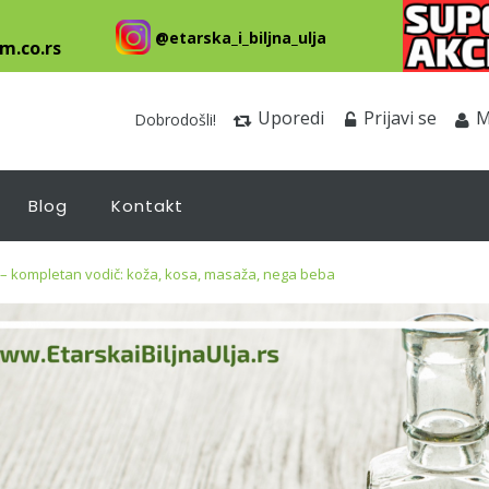
@etarska_i_biljna_ulja
m.co.rs
Uporedi
Prijavi se
M
Dobrodošli!
Blog
Kontakt
– kompletan vodič: koža, kosa, masaža, nega beba