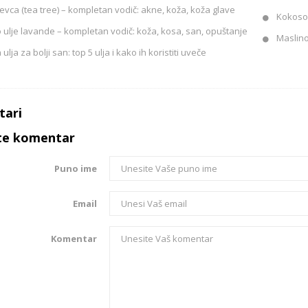
jevca (tea tree) – kompletan vodič: akne, koža, koža glave
Kokosov
 ulje lavande – kompletan vodič: koža, kosa, san, opuštanje
Maslino
ulja za bolji san: top 5 ulja i kako ih koristiti uveče
ari
te komentar
Puno ime
Email
Komentar