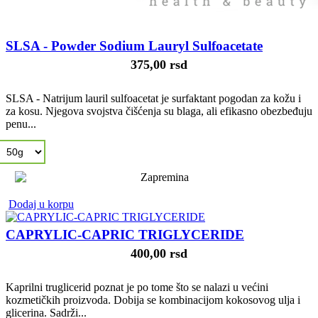
SLSA - Powder Sodium Lauryl Sulfoacetate
375,00 rsd
SLSA - Natrijum lauril sulfoacetat je surfaktant pogodan za kožu i
za kosu. Njegova svojstva čišćenja su blaga, ali efikasno obezbeđuju
penu...
Dodaj u korpu
CAPRYLIC-CAPRIC TRIGLYCERIDE
400,00 rsd
Kaprilni truglicerid poznat je po tome što se nalazi u većini
kozmetičkih proizvoda. Dobija se kombinacijom kokosovog ulja i
glicerina. Sadrži...