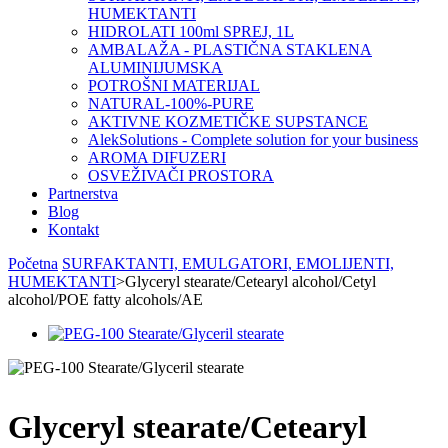
HUMEKTANTI
HIDROLATI 100ml SPREJ, 1L
AMBALAŽA - PLASTIČNA STAKLENA
ALUMINIJUMSKA
POTROŠNI MATERIJAL
NATURAL-100%-PURE
AKTIVNE KOZMETIČKE SUPSTANCE
AlekSolutions - Complete solution for your business
AROMA DIFUZERI
OSVEŽIVAČI PROSTORA
Partnerstva
Blog
Kontakt
Početna
SURFAKTANTI, EMULGATORI, EMOLIJENTI,
HUMEKTANTI
>
Glyceryl stearate/Cetearyl alcohol/Cetyl
alcohol/POE fatty alcohols/AE
Glyceryl stearate/Cetearyl