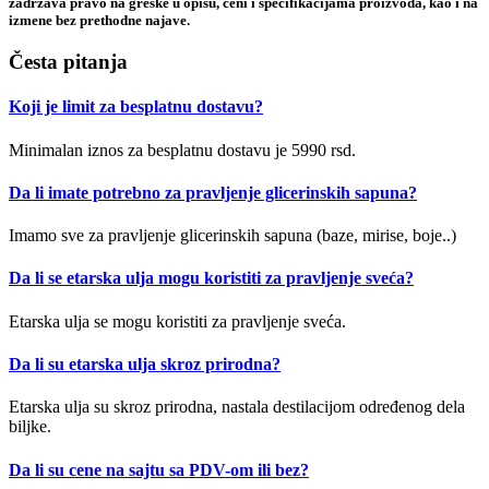
zadržava pravo na greške u opisu, ceni i specifikacijama proizvoda, kao i na
izmene bez prethodne najave.
Česta pitanja
Koji je limit za besplatnu dostavu?
Minimalan iznos za besplatnu dostavu je 5990 rsd.
Da li imate potrebno za pravljenje glicerinskih sapuna?
Imamo sve za pravljenje glicerinskih sapuna (baze, mirise, boje..)
Da li se etarska ulja mogu koristiti za pravljenje sveća?
Etarska ulja se mogu koristiti za pravljenje sveća.
Da li su etarska ulja skroz prirodna?
Etarska ulja su skroz prirodna, nastala destilacijom određenog dela
biljke.
Da li su cene na sajtu sa PDV-om ili bez?