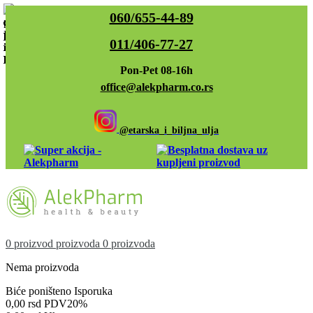
060/655-44-89
011/406-77-27
Pon-Pet 08-16h
office@alekpharm.co.rs
@etarska_i_biljna_ulja
0
proizvod
proizvoda
0 proizvoda
Nema proizvoda
Biće poništeno
Isporuka
0,00 rsd
PDV20%