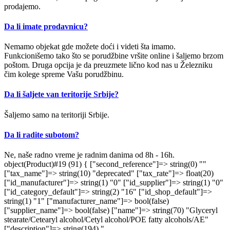
prodajemo.
Da li imate prodavnicu?
Nemamo objekat gde možete doći i videti šta imamo.
Funkcionišemo tako što se porudžbine vršite online i šaljemo brzom
poštom. Druga opcija je da preuzmete lično kod nas u Železniku
čim kolege spreme Vašu porudžbinu.
Da li šaljete van teritorije Srbije?
Šaljemo samo na teritoriji Srbije.
Da li radite subotom?
Ne, naše radno vreme je radnim danima od 8h - 16h.
object(Product)#19 (91) { ["second_reference"]=> string(0) ""
["tax_name"]=> string(10) "deprecated" ["tax_rate"]=> float(20)
["id_manufacturer"]=> string(1) "0" ["id_supplier"]=> string(1) "0"
["id_category_default"]=> string(2) "16" ["id_shop_default"]=>
string(1) "1" ["manufacturer_name"]=> bool(false)
["supplier_name"]=> bool(false) ["name"]=> string(70) "Glyceryl
stearate/Cetearyl alcohol/Cetyl alcohol/POE fatty alcohols/AE"
["description"]=> string(194) "