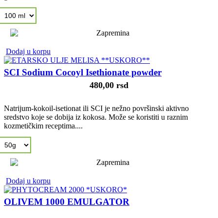
Dodaj u korpu
SCI Sodium Cocoyl Isethionate powder
480,00 rsd
Natrijum-kokoil-isetionat ili SCI je nežno površinski aktivno
sredstvo koje se dobija iz kokosa. Može se koristiti u raznim
kozmetičkim receptima....
Dodaj u korpu
OLIVEM 1000 EMULGATOR