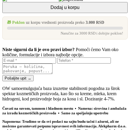
Dodaj u korpu
🎁 Poklon
uz korpu vrednosti proizvoda preko
3.000 RSD
Naručite za 3000 RSD i dobijte poklon!
Niste sigurni da li je ovo pravi izbor?
Pomoći ćemo Vam oko
količine, formulacije i izbora najbolje opcije.
Pošaljite upit →
OW samoemulgujuća baza izuzetne stabilnosti pogodna za širok
spektar kozmetičkih proizvoda, kao što su kreme, mleka, krem
hidrogeni, kod proizvodnje boja za kosu i sl. Doziranje 4-7%.
Čuvati na suvom, tamnom i hladnom mestu • Namena: sirovina i ambalaža
za izradu kozmetičkih proizvoda • Samo za spoljašnju upotrebu
Napomena: Trudimo se da svi podaci na sajtu budu tačni i ažurni, ali ne
možemo garantovati potpunu ispravnost svih informacija. Alekpharm d.o.o.