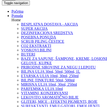
Toggle navigation
Početna
Ponuda
Home
BESPLATNA DOSTAVA - AKCIJA
SUPER AKCIJA
DEZINFEKCIONA SREDSTVA
POSEBNA PONUDA
SCRUB PILING ČESTICE
CO2 EKSTRAKTI
VOSKOVI BILJNI
BUTERI
BAZE ZA SAPUNE, ŠAMPONE, KREME, LOSIONE
GELOVE, KUPKE
PRIRODNE SIROVINE ZA NEGU I LEPOTU
BILJNA ULJA 30ml, 50ml, 500ml, 1L
ETARSKA ULJA 10ml, 30ml, 250ml
BILJNE TINKTURE 50ml, 500ml
MIRISNA ULJA 10ml, 30ml, 250ml
PARFEMSKA ULJA 10ml
VITAMINI, KONZERVANSI
LEKOVITO AROMATIČNO BILJE
GLITERI, MICE - EFEKTNI PIGMENTI, BOJE
SURFAKTANTI, EMULGATORI, EMOLIJENTI,