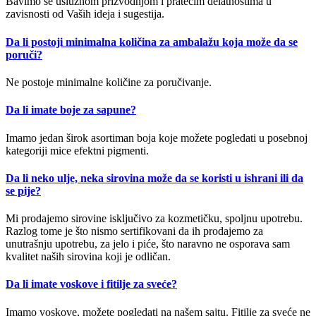
Bavimo se uslužnom prizvodnjom i pratećim delatnostima u
zavisnosti od Vaših ideja i sugestija.
Da li postoji minimalna količina za ambalažu koja može da se
poruči?
Ne postoje minimalne količine za poručivanje.
Da li imate boje za sapune?
Imamo jedan širok asortiman boja koje možete pogledati u posebnoj
kategoriji mice efektni pigmenti.
Da li neko ulje, neka sirovina može da se koristi u ishrani ili da
se pije?
Mi prodajemo sirovine isključivo za kozmetičku, spoljnu upotrebu.
Razlog tome je što nismo sertifikovani da ih prodajemo za
unutrašnju upotrebu, za jelo i piće, što naravno ne osporava sam
kvalitet naših sirovina koji je odličan.
Da li imate voskove i fitilje za sveće?
Imamo voskove, možete pogledati na našem sajtu. Fitilje za sveće ne