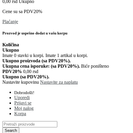
0,00 rsd
Ukupno
Cene su sa PDV20%
Plaćanje
Prozvod je uspešno dodat u vašu korpu
Količina
Ukupno
Imate
0
stavki u korpi.
Imate 1 artikal u korpi.
Ukupno proizvoda (sa PDV20%).
Ukupna cena isporuke: (sa PDV20%).
Biće poništeno
PDV20%
0,00 rsd
Ukupno (sa PDV20%).
Nastavite kupovinu
Nastavite za naplatu
Dobrodošli!
Uporedi
Prijavi se
Moj nalog
Korpa
Search