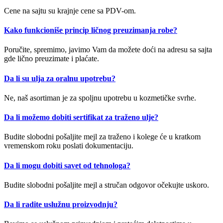
Cene na sajtu su krajnje cene sa PDV-om.
Kako funkcioniše princip ličnog preuzimanja robe?
Poručite, spremimo, javimo Vam da možete doći na adresu sa sajta
gde lično preuzimate i plaćate.
Da li su ulja za oralnu upotrebu?
Ne, naš asortiman je za spoljnu upotrebu u kozmetičke svrhe.
Da li možemo dobiti sertifikat za traženo ulje?
Budite slobodni pošaljite mejl za traženo i kolege će u kratkom
vremenskom roku poslati dokumentaciju.
Da li mogu dobiti savet od tehnologa?
Budite slobodni pošaljite mejl a stručan odgovor očekujte uskoro.
Da li radite uslužnu proizvodnju?