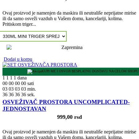
Ovaj proizvod je namenjen da maskira ili neutrališe neprijatne mirise
ili da samo osveži vazduh u Vašem domu, kancelariji, kolima.
Pritiskom triger...
Dodaj u korpu
KUPI ME I OSVOJI BESPLATNU DOSTAVU NA CELOM SHOPU
1
1
1
1
dana
00
00
00
00
sati
03
03
03
03
min.
35
35
35
35
sek.
OSVEŽIVAČ PROSTORA UNCOMPLICATED-
JEDNOSTAVAN
999,00 rsd
Ovaj proizvod je namenjen da maskira ili neutrališe neprijatne mirise
ili da samo osveži vazduh u Vašem domu, kancelariji, kolima.