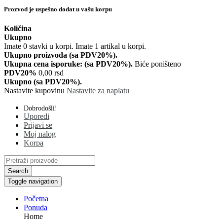
Prozvod je uspešno dodat u vašu korpu
Količina
Ukupno
Imate
0
stavki u korpi.
Imate 1 artikal u korpi.
Ukupno proizvoda (sa PDV20%).
Ukupna cena isporuke: (sa PDV20%).
Biće poništeno
PDV20%
0,00 rsd
Ukupno (sa PDV20%).
Nastavite kupovinu
Nastavite za naplatu
Dobrodošli!
Uporedi
Prijavi se
Moj nalog
Korpa
Search
Toggle navigation
Početna
Ponuda
Home