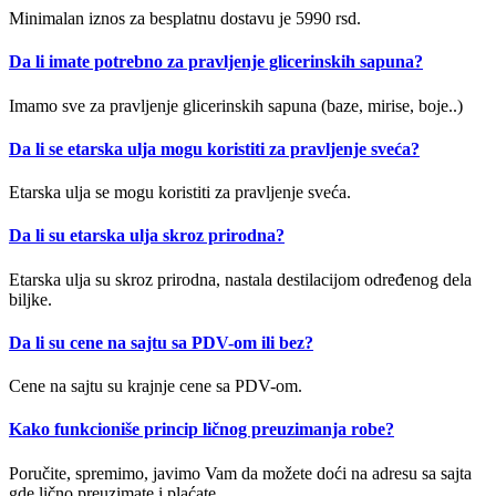
Minimalan iznos za besplatnu dostavu je 5990 rsd.
Da li imate potrebno za pravljenje glicerinskih sapuna?
Imamo sve za pravljenje glicerinskih sapuna (baze, mirise, boje..)
Da li se etarska ulja mogu koristiti za pravljenje sveća?
Etarska ulja se mogu koristiti za pravljenje sveća.
Da li su etarska ulja skroz prirodna?
Etarska ulja su skroz prirodna, nastala destilacijom određenog dela
biljke.
Da li su cene na sajtu sa PDV-om ili bez?
Cene na sajtu su krajnje cene sa PDV-om.
Kako funkcioniše princip ličnog preuzimanja robe?
Poručite, spremimo, javimo Vam da možete doći na adresu sa sajta
gde lično preuzimate i plaćate.