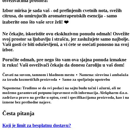
osveživačima prostora!
Izbor mirisa je sada vaš - od prefinjenih cvetnih nota, svežih
citrusa, do umirujućih aromaterapeutskih esencija - samo
izaberite ono što vaše srce želi! ❤️
Ne čekajte, iskoristite ovu ekskluzivnu ponudu odmah! Osvežite
svoj prostor sa ljubavlju i strašću, jer zaslužujete samo najbolje.
Vaši gosti će biti oduševljeni, a vi ćete se osećati ponosno na svoj
izbor.
Poručite odmah, pre nego što vam ova sjajna ponuda izmakne
iz ruku! Vaši osveživači čekaju da donesu čaroliju u vaš dom!
Čuvati na suvom, tamnom i hladnom mestu • Namena: sirovina i ambalaža
za izradu kozmetičkih proizvoda • Samo za spoljašnju upotrebu
Napomena: Trudimo se da svi podaci na sajtu budu tačni i ažurni, ali ne
možemo garantovati potpunu ispravnost svih informacija. Alekpharm d.o.o.
zadržava pravo na greške u opisu, ceni i specifikacijama proizvoda, kao i na
izmene bez prethodne najave.
Česta pitanja
Koji je limit za besplatnu dostavu?