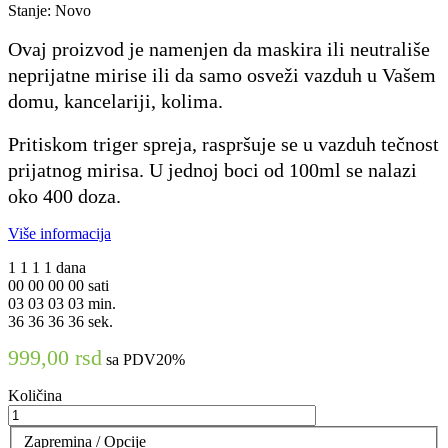
Stanje:
Novo
Ovaj proizvod je namenjen da maskira ili neutrališe
neprijatne mirise ili da samo osveži vazduh u Vašem
domu, kancelariji, kolima.
Pritiskom triger spreja, raspršuje se u vazduh tečnost
prijatnog mirisa. U jednoj boci od 100ml se nalazi
oko 400 doza.
Više informacija
1
1
1
1
dana
00
00
00
00
sati
03
03
03
03
min.
35
35
35
35
sek.
999,00 rsd
sa PDV20%
Količina
Zapremina / Opcije