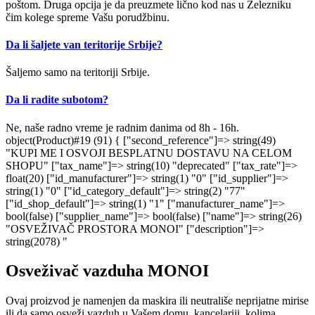
poštom. Druga opcija je da preuzmete lično kod nas u Železniku
čim kolege spreme Vašu porudžbinu.
Da li šaljete van teritorije Srbije?
Šaljemo samo na teritoriji Srbije.
Da li radite subotom?
Ne, naše radno vreme je radnim danima od 8h - 16h.
object(Product)#19 (91) { ["second_reference"]=> string(49)
"KUPI ME I OSVOJI BESPLATNU DOSTAVU NA CELOM
SHOPU" ["tax_name"]=> string(10) "deprecated" ["tax_rate"]=>
float(20) ["id_manufacturer"]=> string(1) "0" ["id_supplier"]=>
string(1) "0" ["id_category_default"]=> string(2) "77"
["id_shop_default"]=> string(1) "1" ["manufacturer_name"]=>
bool(false) ["supplier_name"]=> bool(false) ["name"]=> string(26)
"OSVEŽIVAČ PROSTORA MONOI" ["description"]=>
string(2078) "
Osveživač vazduha MONOI
Ovaj proizvod je namenjen da maskira ili neutrališe neprijatne mirise
ili da samo osveži vazduh u Vašem domu, kancelariji, kolima.