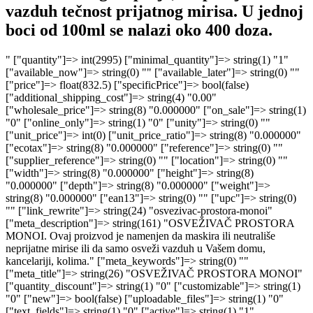
vazduh tečnost prijatnog mirisa. U jednoj
boci od 100ml se nalazi oko 400 doza.
" ["quantity"]=> int(2995) ["minimal_quantity"]=> string(1) "1" ["available_now"]=> string(0) "" ["available_later"]=> string(0) "" ["price"]=> float(832.5) ["specificPrice"]=> bool(false) ["additional_shipping_cost"]=> string(4) "0.00" ["wholesale_price"]=> string(8) "0.000000" ["on_sale"]=> string(1) "0" ["online_only"]=> string(1) "0" ["unity"]=> string(0) "" ["unit_price"]=> int(0) ["unit_price_ratio"]=> string(8) "0.000000" ["ecotax"]=> string(8) "0.000000" ["reference"]=> string(0) "" ["supplier_reference"]=> string(0) "" ["location"]=> string(0) "" ["width"]=> string(8) "0.000000" ["height"]=> string(8) "0.000000" ["depth"]=> string(8) "0.000000" ["weight"]=> string(8) "0.000000" ["ean13"]=> string(0) "" ["upc"]=> string(0) "" ["link_rewrite"]=> string(24) "osvezivac-prostora-monoi" ["meta_description"]=> string(161) "OSVEŽIVAČ PROSTORA MONOI. Ovaj proizvod je namenjen da maskira ili neutrališe neprijatne mirise ili da samo osveži vazduh u Vašem domu, kancelariji, kolima." ["meta_keywords"]=> string(0) "" ["meta_title"]=> string(26) "OSVEŽIVAČ PROSTORA MONOI" ["quantity_discount"]=> string(1) "0" ["customizable"]=> string(1) "0" ["new"]=> bool(false) ["uploadable_files"]=> string(1) "0" ["text_fields"]=> string(1) "0" ["active"]=> string(1) "1" ["redirect_type"]=> string(3) "404" ["id_product_redirected"]=> string(1) "0" ["available_for_order"]=> string(1) "1" ["available_date"]=> string(10) "0000-00-00" ["condition"]=> string(3) "new" ["show_price"]=> string(1) "1" ["indexed"]=> string(1) "1" ["visibility"]=> string(4) "both" ["date_add"]=> string(19) "2024-07-10 11:11:54" ["date_upd"]=> string(19) "2026-06-05 16:47:25" ["tags"]=> bool(false) ["base_price"]=> string(8) "0.000000" ["id_tax_rules_group"]=> string(2) "54" ["id_color_default"]=> int(0) ["advanced_stock_management"]=> string(1) "0" ["out_of_stock"]=> int(2) ["depends_on_stock"]=> bool(false) ["isFullyLoaded"]=> bool(true) ["cache_is_pack"]=> string(1) "0" ["cache_has_attachments"]=> string(1) "0" ["is_virtual"]=> string(1) "0" ["id_pack_product_attribute"]=> NULL ["cache_default_attribute"]=> string(5) "27078" ["category"]=> string(19) "osvezivaci-prostora" ["pack_stock_type"]=> string(1) "3" ["webserviceParameters":protected]=> array(4) { ["objectMethods"]=> array(2) { ["add"]=> string(5) "addWs" ["update"]=> string(8) "updateWs" } ["objectNodeNames"]=> string(8) "products" ["fields"]=> array(12) { ["id_manufacturer"]=> array(1) { ["xlink_resource"]=> string(13) "manufacturers" } ["id_supplier"]=> array(1) { ["xlink_resource"]=> string(9) "suppliers" } ["id_category_default"]=> array(1) { ["xlink_resource"]=> string(10) "categories" } ["new"]=> array(0) { } ["cache_default_attribute"]=> array(0) { } ["id_default_image"]=> array(3) { ["getter"]=> string(10) "getCoverWs" ["setter"]=> string(10) "setCoverWs" ["xlink_resource"]=> array(2) { ["resourceName"]=> string(6) "images" ["subResourceName"]=> string(8) "products" } } ["id_default_combination"]=> array(3) { ["getter"]=> string(23) "getWsDefaultCombination" ["setter"]=> string(23) "setWsDefaultCombination" ["xlink_resource"]=> array(1) { ["resourceName"]=> string(12) "combinations" } } ["id_tax_rules_group"]=> array(1) { ["xlink_resource"]=> array(1) { ["resourceName"]=> string(15) "tax_rule_groups" } } ["position_in_category"]=> array(2) { ["getter"]=> string(23) "getWsPositionInCategory" ["setter"]=> string(23) "setWsPositionInCategory" } ["manufacturer_name"]=> array(2) { ["getter"]=> string(21) "getWsManufacturerName" ["setter"]=> bool(false) } ["quantity"]=> array(2) { ["getter"]=> bool(false) ["setter"]=> bool(false) } ["type"]=> array(2) { ["getter"]=> string(9) "getWsType" ["setter"]=> string(9) "setWsType" } } ["associations"]=> array(9) { ["categories"]=> array(2) { ["resource"]=> string(8) "category" ["fields"]=> array(1) { ["id"]=> array(1) { ["required"]=> bool(true) } } } ["images"]=> array(2) { ["resource"]=> string(5) "image" ["fields"]=> array(1) { ["id"]=> array(0) { } } } ["combinations"]=> array(2) { ["resource"]=> string(11) "combination" ["fields"]=> array(1) { ["id"]=> array(1) { ["required"]=> bool(true) } } } ["product_option_values"]=> array(2) { ["resource"]=> string(20) "product_option_value" ["fields"]=> array(1) { ["id"]=> array(1) { ["required"]=> bool(true) } } } ["product_features"]=> array(2) { ["resource"]=> string(15) "product_feature" ["fields"]=> array(2) { ["id"]=> array(1) { ["required"]=> bool(true) } ["id_feature_value"]=> array(2) { ["required"]=> bool(true) ["xlink_resource"]=> string(22) "product_feature_values" } } } ["tags"]=> array(2) { ["resource"]=> string(3) "tag" ["fields"]=> array(1) { ["id"]=> array(1) { ["required"]=> bool(true) } } } ["stock_availables"]=> array(3) { ["resource"]=> string(15) "stock_available" ["fields"]=> array(2) { ["id"]=> array(1) { ["required"]=> bool(true) } ["id_product_attribute"]=> array(1) { ["required"]=> bool(true) } } ["setter"]=> bool(false) } ["accessories"]=> array(3) { ["resource"]=> string(7) "product" ["api"]=> string(8) "products" ["fields"]=> array(1) { ["id"]=> array(2) { ["required"]=> bool(true) ["xlink_resource"]=> string(7) "product" } } } ["product_bundle"]=> array(3) { ["resource"]=> string(7) "product" ["api"]=> string(8) "products" ["fields"]=> array(2) { ["id"]=> array(1) { ["required"]=> bool(true) } ["quantity"]=> array(0) { } } } } } ["id"]=> int(2268) ["id_lang":protected]=> int(7) ["id_shop":protected]=> int(1) ["id_shop_list"]=> NULL ["get_shop_from_context":protected]=> bool(false) ["table":protected]=> string(7) "product" ["identifier":protected]=> string(10) "id_product" ["fieldsRequired":protected]=> array(1) { [0]=> string(5) "price" } ["fieldsSize":protected]=> array(6) { ["reference"]=> int(200) ["supplier_reference"]=> int(32) ["location"]=> int(64) ["ean13"]=> int(13) ["upc"]=> int(12) ["second_reference"]=> int(200) } ["fieldsValidate":protected]=> array(43) { ["id_shop_default"]=> string(12) "isUnsignedId" ["id_manufacturer"]=> string(12) "isUnsignedId" ["id_supplier"]=> string(12) "isUnsignedId" ["reference"]=> string(11) "isReference" ["supplier_reference"]=> string(11) "isReference" ["location"]=> string(11) "isReference" ["width"]=> string(15) "isUnsignedFloat" ["height"]=> string(15) "isUnsignedFloat" ["depth"]=> string(15) "isUnsignedFloat" ["weight"]=> string(15) "isUnsignedFloat" ["quantity_discount"]=> string(6) "isBool" ["ean13"]=> string(7) "isEan13" ["upc"]=> string(5) "isUpc" ["cache_is_pack"]=> string(6) "isBool" ["cache_has_attachments"]=> string(6) "isBool" ["is_virtual"]=> string(6) "isBool" ["id_category_default"]=> string(12) "isUnsignedId" ["id_tax_rules_group"]=> string(12) "isUnsignedId" ["on_sale"]=> string(6) "isBool" ["online_only"]=> string(6) "isBool" ["ecotax"]=> string(7) "isPrice" ["minimal_quantity"]=> string(13) "isUnsignedInt" ["price"]=> string(7) "isPrice" ["wholesale_price"]=> string(7) "isPrice" ["unity"]=> string(8) "isString" ["additional_shipping_cost"]=> string(7) "isPrice" ["customizable"]=> string(13) "isUnsignedInt" ["text_fields"]=> string(13) "isUnsignedInt" ["uploadable_files"]=> string(13) "isUnsignedInt" ["active"]=> string(6) "isBool" ["redirect_type"]=> string(8) "isString" ["id_product_redirected"]=> string(12) "isUnsignedId" ["available_for_order"]=> string(6) "isBool" ["available_date"]=> string(12) "isDateFormat" ["condition"]=> string(13) "isGenericName" ["show_price"]=> string(6) "isBool" ["indexed"]=> string(6) "isBool" ["visibility"]=> string(19) "isProductVisibility" ["advanced_stock_management"]=> string(6) "isBool" ["date_add"]=> string(6) "isDate" ["date_upd"]=> string(6) "isDate" ["pack_stock_type"]=> string(13) "isUnsignedInt" ["second_reference"]=> string(13) "isGenericName" } ["fieldsRequiredLang":protected]=> array(2) { [0]=> string(12) "link_rewrite" [1]=> string(4) "name" } ["fieldsSizeLang":protected]=> array(7) { ["meta_description"]=> int(255) ["meta_keywords"]=> int(255) ["meta_title"]=> int(128) ["link_rewrite"]=> int(128) ["name"]=> int(128) ["available_now"]=> int(255) ["available_later"]=> int(255) } ["fieldsValidateLang":protected]=> array(9) { ["meta_description"]=> string(13) "isGenericName" ["meta_keywords"]=> string(13) "isGenericName" ["meta_title"]=> string(13) "isGenericName" ["link_rewrite"]=> string(13) "isLinkRewrite" ["name"]=> string(13) "isCatalogName" ["description"]=> string(11) "isCleanHtml" ["description_short"]=> string(11) "isCleanHtml" ["available_now"]=> string(13) "isGenericName" ["available_later"]=> string(13) "IsGenericName" } ["tables":protected]=> array(0) { } ["image_dir":protected]=> NULL ["image_format":protected]=> string(3) "jpg" ["def":protected]=> array(7) { ["table"]=> string(7) "product" ["primary"]=> string(10) "id_product" ["multilang"]=> bool(true) ["multilang_shop"]=> bool(true) ["fields"]=> array(54) { ["id_shop_default"]=> array(2) { ["type"]=> int(1) ["validate"]=> string(12) "isUnsignedId" } ["id_manufacturer"]=> array(2) { ["type"]=> int(1) ["validate"]=> string(12) "isUnsignedId" } ["id_supplier"]=> array(2) { ["type"]=> int(1) ["validate"]=> string(12) "isUnsignedId" } ["reference"]=> array(3) { ["type"]=> int(3) ["validate"]=> string(11) "isReference" ["size"]=> int(200) } ["supplier_reference"]=> array(3) { ["type"]=> int(3) ["validate"]=> string(11) "isReference" ["size"]=> int(32) } ["location"]=> array(3) { ["type"]=> int(3) ["validate"]=> string(11) "isReference" ["size"]=> int(64) } ["width"]=> array(2) { ["type"]=> int(4) ["validate"]=> string(15) "isUnsignedFloat" } ["height"]=> array(2) { ["type"]=> int(4) ["validate"]=> string(15) "isUnsignedFloat" } ["depth"]=> array(2) { ["type"]=> int(4) ["validate"]=> string(15) "isUnsignedFloat" } ["weight"]=> array(2) { ["type"]=> int(4) ["validate"]=> string(15) "isUnsignedFloat" } ["quantity_discount"]=> array(2) { ["type"]=> int(2) ["validate"]=> string(6) "isBool" } ["ean13"]=> array(3) { ["type"]=> int(3) ["validate"]=> string(7) "isEan13" ["size"]=> int(13) } ["upc"]=> array(3) { ["type"]=