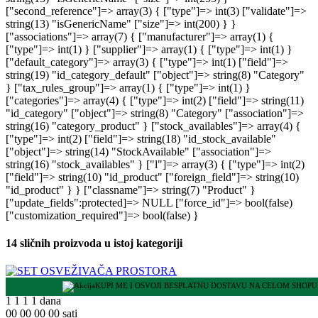
14 sličnih proizvoda u istoj kategoriji
KUPI ME I OSVOJI BESPLATNU DOSTAVU NA CELOM SHOPU
1
1
1
1
dana
00
00
00
00
sati