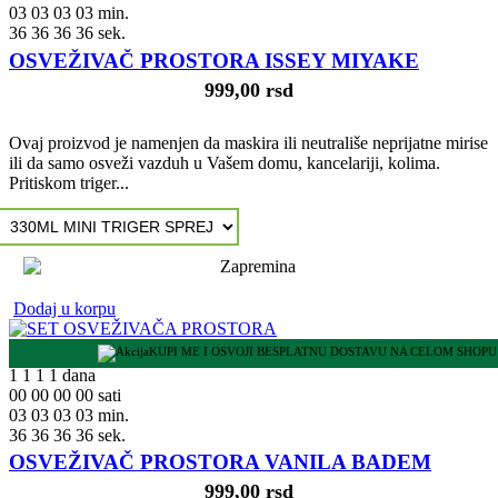
03
03
03
03
min.
35
35
35
35
sek.
OSVEŽIVAČ PROSTORA ISSEY MIYAKE
999,00 rsd
Ovaj proizvod je namenjen da maskira ili neutrališe neprijatne mirise
ili da samo osveži vazduh u Vašem domu, kancelariji, kolima.
Pritiskom triger...
Dodaj u korpu
KUPI ME I OSVOJI BESPLATNU DOSTAVU NA CELOM SHOPU
1
1
1
1
dana
00
00
00
00
sati
03
03
03
03
min.
35
35
35
35
sek.
OSVEŽIVAČ PROSTORA VANILA BADEM
999,00 rsd