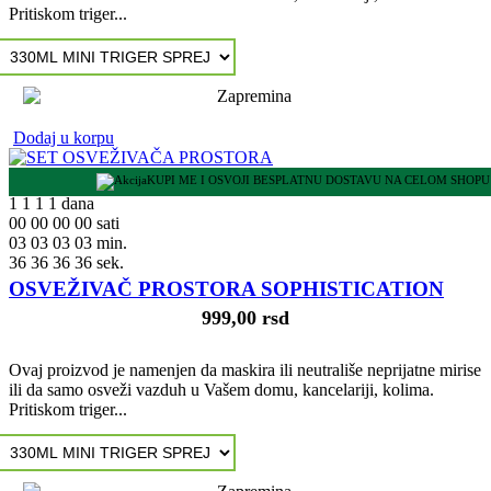
Pritiskom triger...
Dodaj u korpu
KUPI ME I OSVOJI BESPLATNU DOSTAVU NA CELOM SHOPU
1
1
1
1
dana
00
00
00
00
sati
03
03
03
03
min.
35
35
35
35
sek.
OSVEŽIVAČ PROSTORA SOPHISTICATION
999,00 rsd
Ovaj proizvod je namenjen da maskira ili neutrališe neprijatne mirise
ili da samo osveži vazduh u Vašem domu, kancelariji, kolima.
Pritiskom triger...