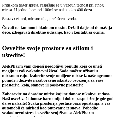
Pritiskom triger spreja, raspršuje se u vazduh tečnost prijatnog
mirisa. U jednoj boci od 100ml se nalazi oko 400 doza.
Sastav:
etanol, mirisno ulje, prečišćena voda.
Čuvati na tamnom i hladnom mestu. Držati dalje od domašaja
dece, izbegavati direktno udisanje, kao i kontakt sa očima.
Osvežite svoje prostore sa stilom i
uštedite!
AlekPharm vam donosi neodoljivu ponudu koja će uneti
magiju u vaš svakodnevni život! Sada možete uživati u
mirisnom raju. Izaberite svoje omiljene mirise iz naše ogromne
ponude i doživite nezaboravno iskustvo osveženja za vaše
prostorije, kola, stanove ili poslovne prostorije!
Zaboravite na dosadne mirise koji ne donose nikakvu radost.
Naši osveživači donose harmoniju i dobro raspoloženje gde god
da se nalazite! Svaka prostorija postaće oaza opuštanja, a vaš
automobil će mirisati kao putovanje iz snova. Pobedite
svakodnevni stres i osvežite svoj život sa AlekPharm