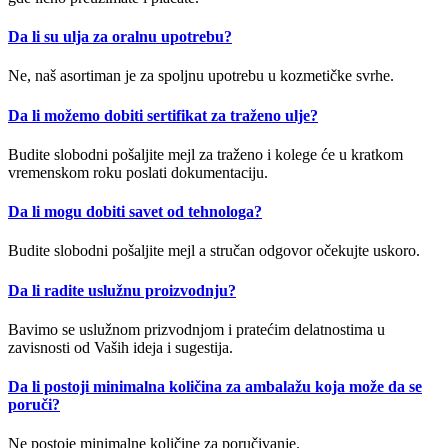
Da li su ulja za oralnu upotrebu?
Ne, naš asortiman je za spoljnu upotrebu u kozmetičke svrhe.
Da li možemo dobiti sertifikat za traženo ulje?
Budite slobodni pošaljite mejl za traženo i kolege će u kratkom
vremenskom roku poslati dokumentaciju.
Da li mogu dobiti savet od tehnologa?
Budite slobodni pošaljite mejl a stručan odgovor očekujte uskoro.
Da li radite uslužnu proizvodnju?
Bavimo se uslužnom prizvodnjom i pratećim delatnostima u
zavisnosti od Vaših ideja i sugestija.
Da li postoji minimalna količina za ambalažu koja može da se
poruči?
Ne postoje minimalne količine za poručivanje.