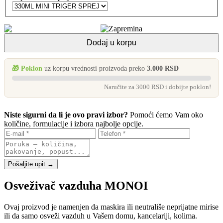
Dodaj u korpu
🎁 Poklon
uz korpu vrednosti proizvoda preko
3.000 RSD
Naručite za 3000 RSD i dobijte poklon!
Niste sigurni da li je ovo pravi izbor?
Pomoći ćemo Vam oko
količine, formulacije i izbora najbolje opcije.
Pošaljite upit →
Osveživač vazduha MONOI
Ovaj proizvod je namenjen da maskira ili neutrališe neprijatne mirise
ili da samo osveži vazduh u Vašem domu, kancelariji, kolima.