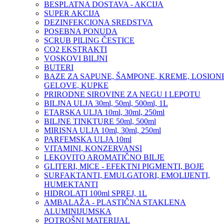
BESPLATNA DOSTAVA - AKCIJA
SUPER AKCIJA
DEZINFEKCIONA SREDSTVA
POSEBNA PONUDA
SCRUB PILING ČESTICE
CO2 EKSTRAKTI
VOSKOVI BILJNI
BUTERI
BAZE ZA SAPUNE, ŠAMPONE, KREME, LOSIONE
GELOVE, KUPKE
PRIRODNE SIROVINE ZA NEGU I LEPOTU
BILJNA ULJA 30ml, 50ml, 500ml, 1L
ETARSKA ULJA 10ml, 30ml, 250ml
BILJNE TINKTURE 50ml, 500ml
MIRISNA ULJA 10ml, 30ml, 250ml
PARFEMSKA ULJA 10ml
VITAMINI, KONZERVANSI
LEKOVITO AROMATIČNO BILJE
GLITERI, MICE - EFEKTNI PIGMENTI, BOJE
SURFAKTANTI, EMULGATORI, EMOLIJENTI,
HUMEKTANTI
HIDROLATI 100ml SPREJ, 1L
AMBALAŽA - PLASTIČNA STAKLENA
ALUMINIJUMSKA
POTROŠNI MATERIJAL