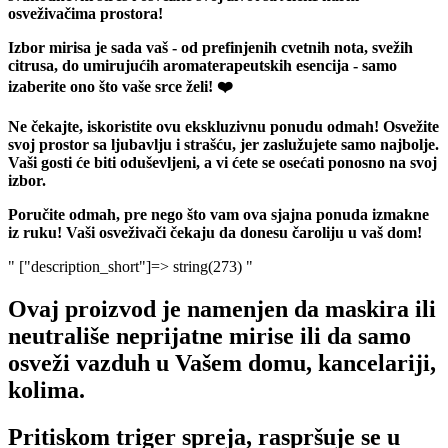
osveživačima prostora!
Izbor mirisa je sada vaš - od prefinjenih cvetnih nota, svežih
citrusa, do umirujućih aromaterapeutskih esencija - samo
izaberite ono što vaše srce želi! ❤️
Ne čekajte, iskoristite ovu ekskluzivnu ponudu odmah! Osvežite
svoj prostor sa ljubavlju i strašću, jer zaslužujete samo najbolje.
Vaši gosti će biti oduševljeni, a vi ćete se osećati ponosno na svoj
izbor.
Poručite odmah, pre nego što vam ova sjajna ponuda izmakne
iz ruku! Vaši osveživači čekaju da donesu čaroliju u vaš dom!
" ["description_short"]=> string(273) "
Ovaj proizvod je namenjen da maskira ili
neutrališe neprijatne mirise ili da samo
osveži vazduh u Vašem domu, kancelariji,
kolima.
Pritiskom triger spreja, raspršuje se u