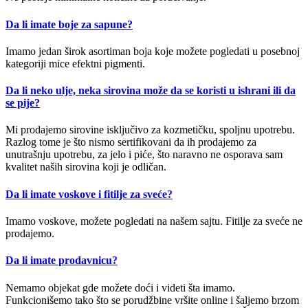
Da li imate boje za sapune?
Imamo jedan širok asortiman boja koje možete pogledati u posebnoj
kategoriji mice efektni pigmenti.
Da li neko ulje, neka sirovina može da se koristi u ishrani ili da
se pije?
Mi prodajemo sirovine isključivo za kozmetičku, spoljnu upotrebu.
Razlog tome je što nismo sertifikovani da ih prodajemo za
unutrašnju upotrebu, za jelo i piće, što naravno ne osporava sam
kvalitet naših sirovina koji je odličan.
Da li imate voskove i fitilje za sveće?
Imamo voskove, možete pogledati na našem sajtu. Fitilje za sveće ne
prodajemo.
Da li imate prodavnicu?
Nemamo objekat gde možete doći i videti šta imamo.
Funkcionišemo tako što se porudžbine vršite online i šaljemo brzom