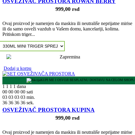
OSVEŽIVAČ PROSTORA ROWAN BERRY
999,00 rsd
Ovaj proizvod je namenjen da maskira ili neutrališe neprijatne mirise
ili da samo osveži vazduh u Vašem domu, kancelariji, kolima.
Pritiskom triger...
Dodaj u korpu
KUPI ME I OSVOJI BESPLATNU DOSTAVU NA CELOM SHOPU
1
1
1
1
dana
00
00
00
00
sati
03
03
03
03
min.
35
35
35
35
sek.
OSVEŽIVAČ PROSTORA KUPINA
999,00 rsd
Ovaj proizvod je namenjen da maskira ili neutrališe neprijatne mirise