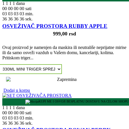
1
1
1
1
dana
00
00
00
00
sati
03
03
03
03
min.
35
35
35
35
sek.
OSVEŽIVAČ PROSTORA RUBBY APPLE
999,00 rsd
Ovaj proizvod je namenjen da maskira ili neutrališe neprijatne mirise
ili da samo osveži vazduh u Vašem domu, kancelariji, kolima.
Pritiskom triger...
Dodaj u korpu
KUPI ME I OSVOJI BESPLATNU DOSTAVU NA CELOM SHOPU
1
1
1
1
dana
00
00
00
00
sati
03
03
03
03
min.
35
35
35
35
sek.