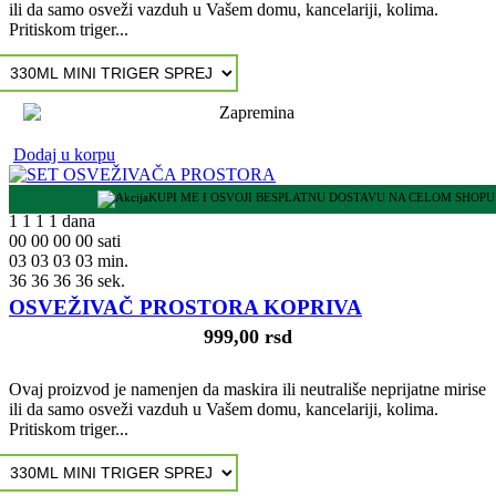
ili da samo osveži vazduh u Vašem domu, kancelariji, kolima.
Pritiskom triger...
Dodaj u korpu
KUPI ME I OSVOJI BESPLATNU DOSTAVU NA CELOM SHOPU
1
1
1
1
dana
00
00
00
00
sati
03
03
03
03
min.
35
35
35
35
sek.
OSVEŽIVAČ PROSTORA KOPRIVA
999,00 rsd
Ovaj proizvod je namenjen da maskira ili neutrališe neprijatne mirise
ili da samo osveži vazduh u Vašem domu, kancelariji, kolima.
Pritiskom triger...