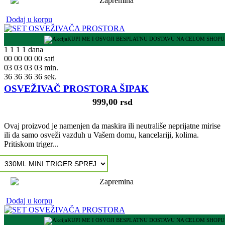
Dodaj u korpu
KUPI ME I OSVOJI BESPLATNU DOSTAVU NA CELOM SHOPU
1
1
1
1
dana
00
00
00
00
sati
03
03
03
03
min.
35
35
35
35
sek.
OSVEŽIVAČ PROSTORA ŠIPAK
999,00 rsd
Ovaj proizvod je namenjen da maskira ili neutrališe neprijatne mirise
ili da samo osveži vazduh u Vašem domu, kancelariji, kolima.
Pritiskom triger...
Dodaj u korpu
KUPI ME I OSVOJI BESPLATNU DOSTAVU NA CELOM SHOPU