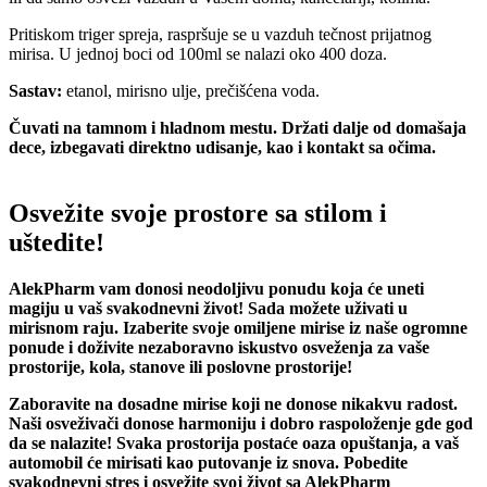
Pritiskom triger spreja, raspršuje se u vazduh tečnost prijatnog
mirisa. U jednoj boci od 100ml se nalazi oko 400 doza.
Sastav:
etanol, mirisno ulje, prečišćena voda.
Čuvati na tamnom i hladnom mestu. Držati dalje od domašaja
dece, izbegavati direktno udisanje, kao i kontakt sa očima.
Osvežite svoje prostore sa stilom i
uštedite!
AlekPharm vam donosi neodoljivu ponudu koja će uneti
magiju u vaš svakodnevni život! Sada možete uživati u
mirisnom raju. Izaberite svoje omiljene mirise iz naše ogromne
ponude i doživite nezaboravno iskustvo osveženja za vaše
prostorije, kola, stanove ili poslovne prostorije!
Zaboravite na dosadne mirise koji ne donose nikakvu radost.
Naši osveživači donose harmoniju i dobro raspoloženje gde god
da se nalazite! Svaka prostorija postaće oaza opuštanja, a vaš
automobil će mirisati kao putovanje iz snova. Pobedite
svakodnevni stres i osvežite svoj život sa AlekPharm