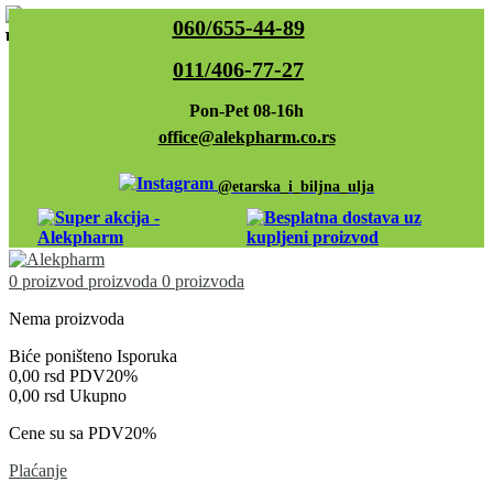
060/655-44-89
011/406-77-27
Pon-Pet 08-16h
office@alekpharm.co.rs
@etarska_i_biljna_ulja
0
proizvod
proizvoda
0 proizvoda
Nema proizvoda
Biće poništeno
Isporuka
0,00 rsd
PDV20%
0,00 rsd
Ukupno
Cene su sa PDV20%
Plaćanje