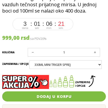
vazduh tečnost prijatnog mirisa. U jednoj
boci od 100ml se nalazi oko 400 doza.
3
01
06
21
dana
sati
min.
sek.
999,00 rsd
sa PDV20%
KOLIČINA
ZAPREMINA / OPCIJE
DODAJ U KORPU