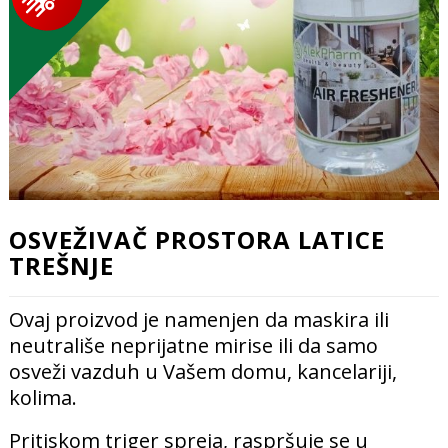
OSVEŽIVAČ PROSTORA LATICE
TREŠNJE
Ovaj proizvod je namenjen da maskira ili
neutrališe neprijatne mirise ili da samo
osveži vazduh u Vašem domu, kancelariji,
kolima.
Pritiskom triger spreja, raspršuje se u