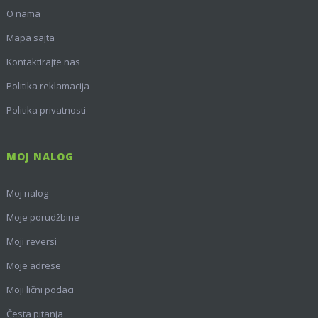
O nama
Mapa sajta
Kontaktirajte nas
Politika reklamacija
Politika privatnosti
MOJ NALOG
Moj nalog
Moje porudžbine
Moji reversi
Moje adrese
Moji lični podaci
Česta pitanja