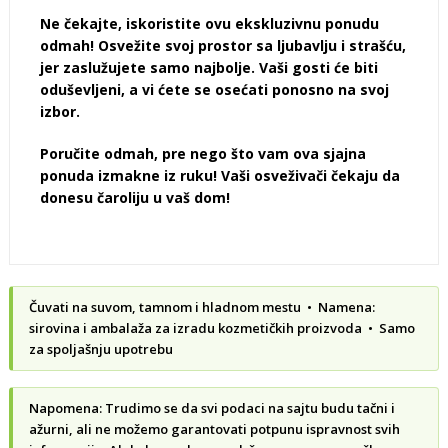
Ne čekajte, iskoristite ovu ekskluzivnu ponudu
odmah! Osvežite svoj prostor sa ljubavlju i strašću,
jer zaslužujete samo najbolje. Vaši gosti će biti
oduševljeni, a vi ćete se osećati ponosno na svoj
izbor.
Poručite odmah, pre nego što vam ova sjajna
ponuda izmakne iz ruku! Vaši osveživači čekaju da
donesu čaroliju u vaš dom!
Čuvati na suvom, tamnom i hladnom mestu • Namena:
sirovina i ambalaža za izradu kozmetičkih proizvoda • Samo
za spoljašnju upotrebu
Napomena: Trudimo se da svi podaci na sajtu budu tačni i
ažurni, ali ne možemo garantovati potpunu ispravnost svih