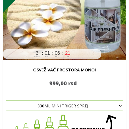
3
01
06
21
dana
sati
min.
sek.
OSVEŽIVAČ PROSTORA MONOI
999,00 rsd