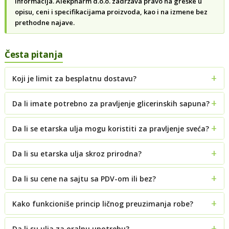
informacija. Alekpharm d.o.o. zadržava pravo na greške u
opisu, ceni i specifikacijama proizvoda, kao i na izmene bez
prethodne najave.
Česta pitanja
Koji je limit za besplatnu dostavu?
Da li imate potrebno za pravljenje glicerinskih sapuna?
Da li se etarska ulja mogu koristiti za pravljenje sveća?
Da li su etarska ulja skroz prirodna?
Da li su cene na sajtu sa PDV-om ili bez?
Kako funkcioniše princip ličnog preuzimanja robe?
Da li su ulja za oralnu upotrebu?