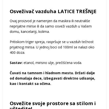
Osveživač vazduha LATICE TREŠNJE
Ovaj proizvod je namenjen da maskira ili neutrališe
neprijatne mirise ili da samo osveži vazduh u Vašem
domu, kancelariji, kolima.
Pritiskom triger spreja, raspršuje se u vazduh tečnost
prijatnog mirisa. U jednoj boci od 100ml se nalazi oko
400 doza.
Sastav:
etanol, mirisno ulje, prečišćena voda.
Čuvati na tamnom i hladnom mestu. Držati dalje
od domašaja dece, izbegavati direktno udisanje,
kao i kontakt sa očima.
Osvežite svoje prostore sa stilom i
uštedite!