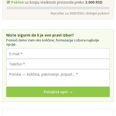
🎁 Poklon
uz korpu vrednosti proizvoda preko
3.000 RSD
Naručite za 3000 RSD i dobijte poklon!
Niste sigurni da li je ovo pravi izbor?
Pomoći ćemo Vam oko količine, formulacije i izbora najbolje
opcije.
Pošaljite upit →