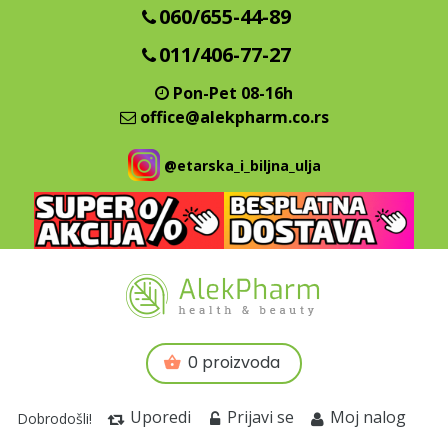
060/655-44-89
011/406-77-27
Pon-Pet 08-16h
office@alekpharm.co.rs
@etarska_i_biljna_ulja
0 proizvoda
Uporedi
Prijavi se
Moj nalog
Dobrodošli!