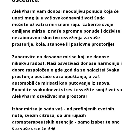
AlekPharm vam donosi neodoljivu ponudu koja će
uneti magiju u vaš svakodnevni život! Sada
možete uživati u mirisnom raju. Izaberite svoje
omiljene mirise iz naše ogromne ponude i doživite
nezaboravno iskustvo osveženja za vaše
prostorije, kola, stanove ili poslovne prostorije!
Zaboravite na dosadne mirise koji ne donose
nikakvu radost. Naši osveživači donose harmoniju i
dobro raspoloženje gde god da se nalazite! Svaka
prostorija postaće oaza opuštanja, a vaš
automobil će mirisati kao putovanje iz snova.
Pobedite svakodnevni stres i osvežite svoj život sa
AlekPharm osveživačima prostora!
Izbor mirisa je sada vaš - od prefinjenih cvetnih
nota, svežih citrusa, do umirujućih
aromaterapeutskih esencija - samo izaberite ono
što vaše srce želi! ❤️