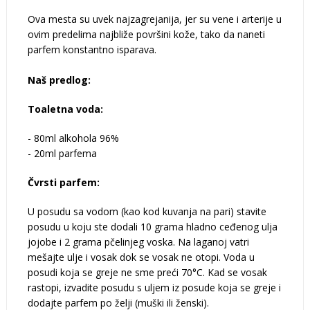
Ova mesta su uvek najzagrejanija, jer su vene i arterije u
ovim predelima najbliže površini kože, tako da naneti
parfem konstantno isparava.
Naš predlog:
Toaletna voda:
- 80ml alkohola 96%
- 20ml parfema
Čvrsti parfem:
U posudu sa vodom (kao kod kuvanja na pari) stavite
posudu u koju ste dodali 10 grama hladno ceđenog ulja
jojobe i 2 grama pčelinjeg voska. Na laganoj vatri
mešajte ulje i vosak dok se vosak ne otopi. Voda u
posudi koja se greje ne sme preći 70°C. Kad se vosak
rastopi, izvadite posudu s uljem iz posude koja se greje i
dodajte parfem po želji (muški ili ženski).