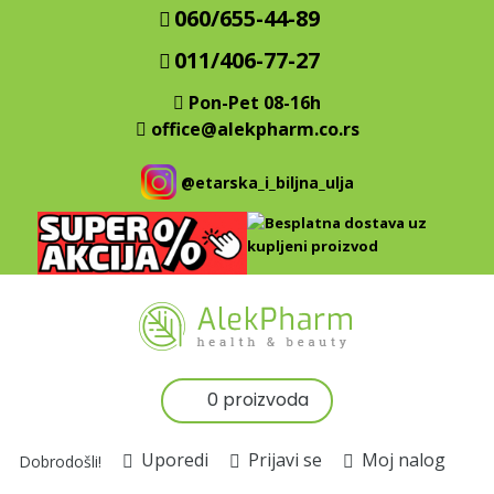
060/655-44-89
011/406-77-27
Pon-Pet 08-16h
office@alekpharm.co.rs
@etarska_i_biljna_ulja
0 proizvoda
Uporedi
Prijavi se
Moj nalog
Dobrodošli!