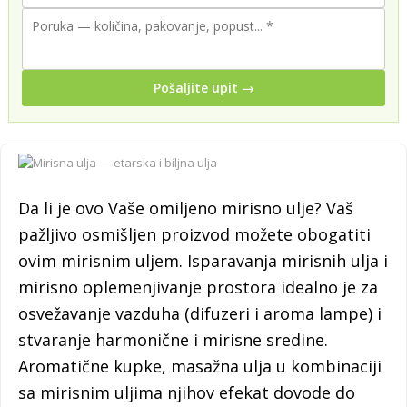
Pošaljite upit →
Da li je ovo Vaše omiljeno mirisno ulje? Vaš
pažljivo osmišljen proizvod možete obogatiti
ovim mirisnim uljem. Isparavanja mirisnih ulja i
mirisno oplemenjivanje prostora idealno je za
osvežavanje vazduha (difuzeri i aroma lampe) i
stvaranje harmonične i mirisne sredine.
Aromatične kupke, masažna ulja u kombinaciji
sa mirisnim uljima njihov efekat dovode do