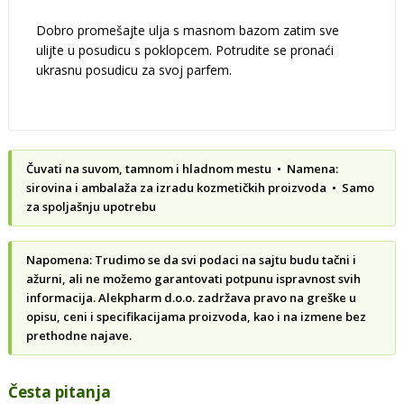
Dobro promešajte ulja s masnom bazom zatim sve
ulijte u posudicu s poklopcem. Potrudite se pronaći
ukrasnu posudicu za svoj parfem.
Čuvati na suvom, tamnom i hladnom mestu • Namena:
sirovina i ambalaža za izradu kozmetičkih proizvoda • Samo
za spoljašnju upotrebu
Napomena: Trudimo se da svi podaci na sajtu budu tačni i
ažurni, ali ne možemo garantovati potpunu ispravnost svih
informacija. Alekpharm d.o.o. zadržava pravo na greške u
opisu, ceni i specifikacijama proizvoda, kao i na izmene bez
prethodne najave.
Česta pitanja