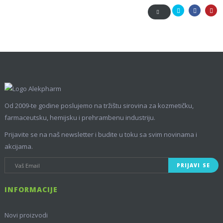
Tweet
Facebook
Pinte
Od 2009-te godine poslujemo na tržištu sirovina za kozmetičku,
farmaceutsku, hemijsku i prehrambenu industriju.
Prijavite se na naš newsletter i budite u toku sa svim novinama i
akcijama.
PRIJAVI SE
INFORMACIJE
Novi proizvodi