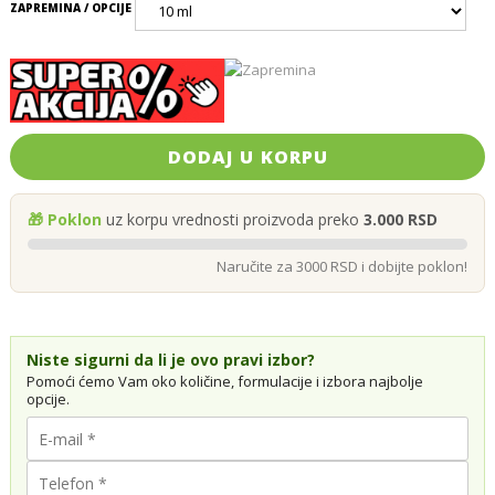
ZAPREMINA / OPCIJE
DODAJ U KORPU
🎁 Poklon
uz korpu vrednosti proizvoda preko
3.000 RSD
Naručite za 3000 RSD i dobijte poklon!
Niste sigurni da li je ovo pravi izbor?
Pomoći ćemo Vam oko količine, formulacije i izbora najbolje
opcije.