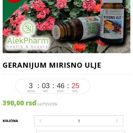
GERANIJUM MIRISNO ULJE
3
03
46
25
dana
sati
min.
sek.
390,00 rsd
sa PDV20%
KOLIČINA