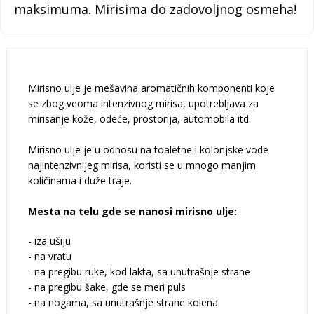
maksimuma. Mirisima do zadovoljnog osmeha!
Mirisno ulje je mešavina aromatičnih komponenti koje
se zbog veoma intenzivnog mirisa, upotrebljava za
mirisanje kože, odeće, prostorija, automobila itd.
Mirisno ulje je u odnosu na toaletne i kolonjske vode
najintenzivnijeg mirisa, koristi se u mnogo manjim
količinama i duže traje.
Mesta na telu gde se nanosi mirisno ulje:
- iza ušiju
- na vratu
- na pregibu ruke, kod lakta, sa unutrašnje strane
- na pregibu šake, gde se meri puls
- na nogama, sa unutrašnje strane kolena