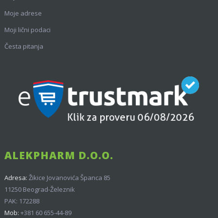
Moje adrese
Moji lični podaci
Česta pitanja
ALEKPHARM D.O.O.
Adresa:
Žikice Jovanovića Španca 85
11250 Beograd-Železnik
PAK: 172288
Mob:
+381 60 655-44-89