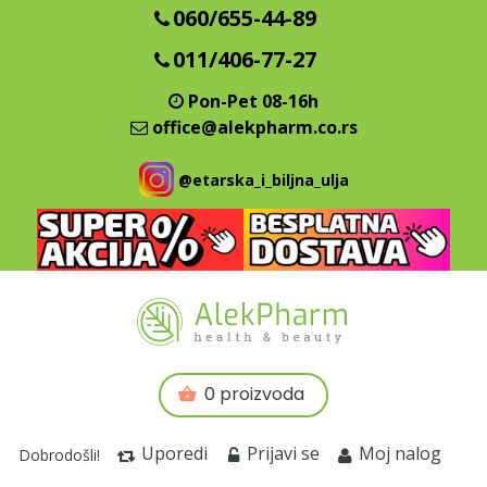
060/655-44-89
011/406-77-27
Pon-Pet 08-16h
office@alekpharm.co.rs
@etarska_i_biljna_ulja
0 proizvoda
Uporedi
Prijavi se
Moj nalog
Dobrodošli!