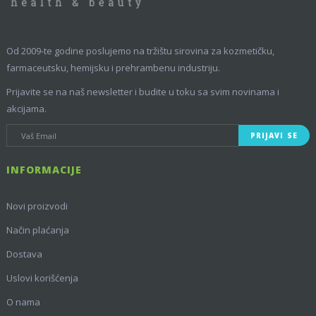
Od 2009-te godine poslujemo na tržištu sirovina za kozmetičku,
farmaceutsku, hemijsku i prehrambenu industriju.
Prijavite se na naš newsletter i budite u toku sa svim novinama i
akcijama.
PRIJAVI SE
INFORMACIJE
Novi proizvodi
Način plaćanja
Dostava
Uslovi korišćenja
O nama