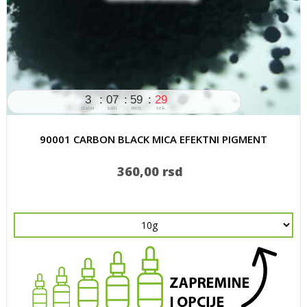
3
07
59
28
dana
sati
min.
sek.
90001 CARBON BLACK MICA EFEKTNI PIGMENT
360,00 rsd