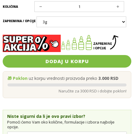
KOLIČINA
ZAPREMINA / OPCIJE
DODAJ U KORPU
🎁 Poklon
uz korpu vrednosti proizvoda preko
3.000 RSD
Naručite za 3000 RSD i dobijte poklon!
Niste sigurni da li je ovo pravi izbor?
Pomoći ćemo Vam oko količine, formulacije i izbora najbolje
opcije.