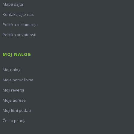
Mapa sajta
Kontaktirajte nas
Politika reklamacija
Politika privatnosti
MOJ NALOG
Moj nalog
Moje porudžbine
Moji reversi
Moje adrese
Moji lični podaci
Česta pitanja