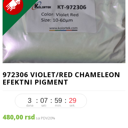
972306 VIOLET/RED CHAMELEON
EFEKTNI PIGMENT
3
07
59
28
dana
sati
min.
sek.
480,00 rsd
sa PDV20%