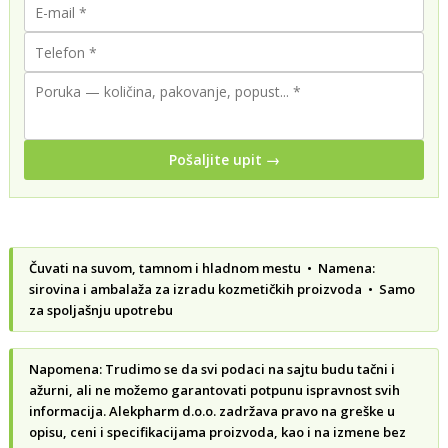
Pošaljite upit →
Čuvati na suvom, tamnom i hladnom mestu • Namena:
sirovina i ambalaža za izradu kozmetičkih proizvoda • Samo
za spoljašnju upotrebu
Napomena: Trudimo se da svi podaci na sajtu budu tačni i
ažurni, ali ne možemo garantovati potpunu ispravnost svih
informacija. Alekpharm d.o.o. zadržava pravo na greške u
opisu, ceni i specifikacijama proizvoda, kao i na izmene bez