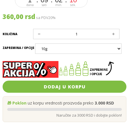
dana
sati
min.
sek.
360,00 rsd
sa PDV20%
KOLIČINA
ZAPREMINA / OPCIJE
DODAJ U KORPU
🎁 Poklon
uz korpu vrednosti proizvoda preko
3.000 RSD
Naručite za 3000 RSD i dobijte poklon!