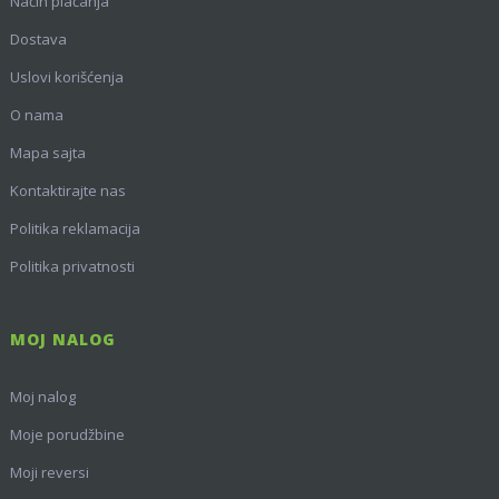
Način plaćanja
Dostava
Uslovi korišćenja
O nama
Mapa sajta
Kontaktirajte nas
Politika reklamacija
Politika privatnosti
MOJ NALOG
Moj nalog
Moje porudžbine
Moji reversi