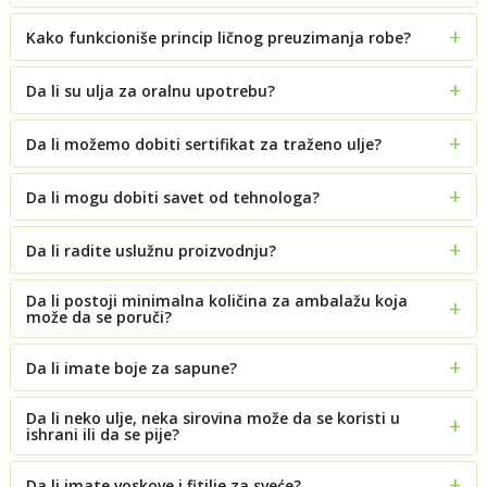
Kako funkcioniše princip ličnog preuzimanja robe?
Da li su ulja za oralnu upotrebu?
Da li možemo dobiti sertifikat za traženo ulje?
Da li mogu dobiti savet od tehnologa?
Da li radite uslužnu proizvodnju?
Da li postoji minimalna količina za ambalažu koja
može da se poruči?
Da li imate boje za sapune?
Da li neko ulje, neka sirovina može da se koristi u
ishrani ili da se pije?
Da li imate voskove i fitilje za sveće?