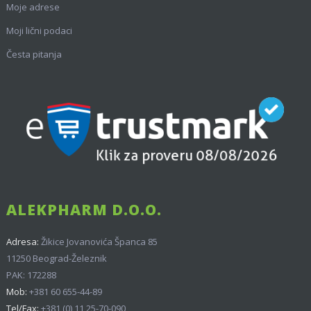
Moje adrese
Moji lični podaci
Česta pitanja
ALEKPHARM D.O.O.
Adresa:
Žikice Jovanovića Španca 85
11250 Beograd-Železnik
PAK: 172288
Mob:
+381 60 655-44-89
Tel/Fax:
+381 (0) 11 25-70-090