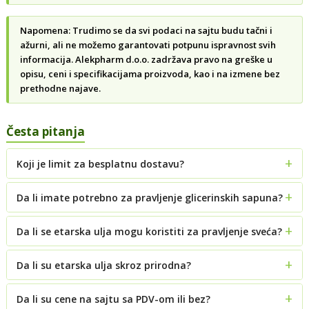
Napomena: Trudimo se da svi podaci na sajtu budu tačni i
ažurni, ali ne možemo garantovati potpunu ispravnost svih
informacija. Alekpharm d.o.o. zadržava pravo na greške u
opisu, ceni i specifikacijama proizvoda, kao i na izmene bez
prethodne najave.
Česta pitanja
Koji je limit za besplatnu dostavu?
Da li imate potrebno za pravljenje glicerinskih sapuna?
Da li se etarska ulja mogu koristiti za pravljenje sveća?
Da li su etarska ulja skroz prirodna?
Da li su cene na sajtu sa PDV-om ili bez?