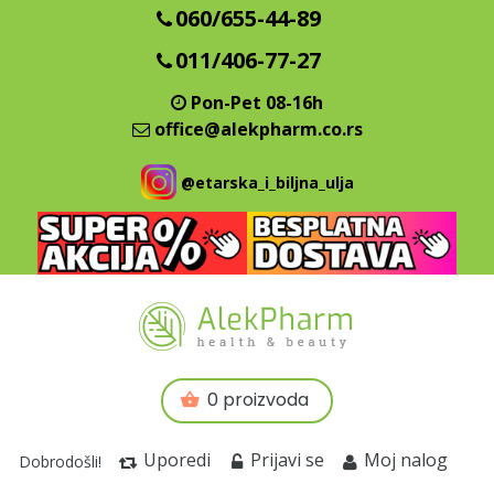
060/655-44-89
011/406-77-27
Pon-Pet 08-16h
office@alekpharm.co.rs
@etarska_i_biljna_ulja
0 proizvoda
Uporedi
Prijavi se
Moj nalog
Dobrodošli!