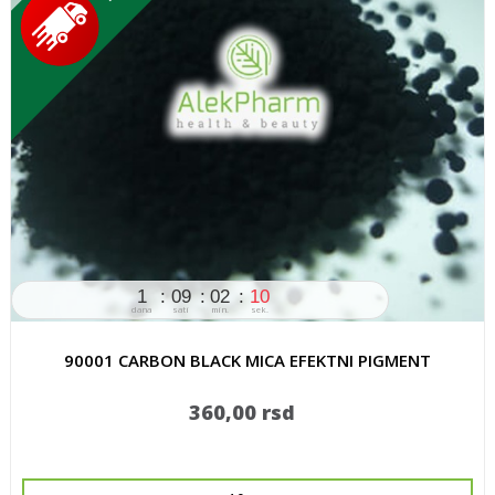
1
09
02
09
dana
sati
min.
sek.
90001 CARBON BLACK MICA EFEKTNI PIGMENT
360,00 rsd