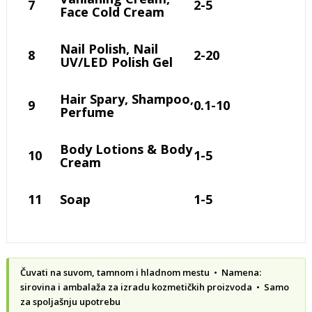
7
2-5
Face Cold Cream
Nail Polish, Nail
8
2-20
UV/LED Polish Gel
Hair Spary, Shampoo,
9
0.1-10
Perfume
Body Lotions & Body
10
1-5
Cream
11
Soap
1-5
Čuvati na suvom, tamnom i hladnom mestu • Namena:
sirovina i ambalaža za izradu kozmetičkih proizvoda • Samo
za spoljašnju upotrebu