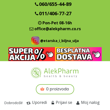
060/655-44-89
011/406-77-27
Pon-Pet 08-16h
office@alekpharm.co.rs
@etarska_i_biljna_ulja
0 proizvoda
Uporedi
Prijavi se
Moj nalog
Dobrodošli!