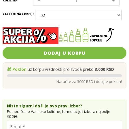
KOLIČINA
ZAPREMINA / OPCIJE
DODAJ U KORPU
🎁 Poklon
uz korpu vrednosti proizvoda preko
3.000 RSD
Naručite za 3000 RSD i dobijte poklon!
Niste sigurni da li je ovo pravi izbor?
Pomoći ćemo Vam oko količine, formulacije i izbora najbolje
opcije.