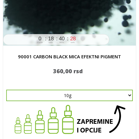
0
18
40
28
dana
sati
min.
sek.
90001 CARBON BLACK MICA EFEKTNI PIGMENT
360,00 rsd