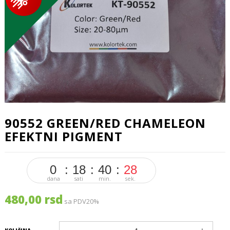
90552 GREEN/RED CHAMELEON
EFEKTNI PIGMENT
0
18
40
28
dana
sati
min.
sek.
480,00 rsd
sa PDV20%