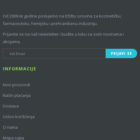
Od 2009-te godine poslujemo na tržištu sirovina za kozmetičku,
farmaceutsku, hemijsku i prehrambenu industriju.
Prijavite se na naš newsletter i budite u toku sa svim novinama i
akcijama.
PRIJAVI SE
INFORMACIJE
Novi proizvodi
Način plaćanja
Dostava
Uslovi korišćenja
O nama
Mapa sajta