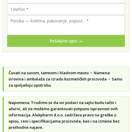
Pošaljite upit →
Čuvati na suvom, tamnom i hladnom mestu • Namena:
sirovina i ambalaža za izradu kozmetičkih proizvoda • Samo
za spoljašnju upotrebu
Napomena: Trudimo se da svi podaci na sajtu budu tačni i
ažurni, ali ne možemo garantovati potpunu ispravnost svih
informacija. Alekpharm d.o.o. zadržava pravo na greške u
opisu, ceni i specifikacijama proizvoda, kao i na izmene bez
prethodne najave.