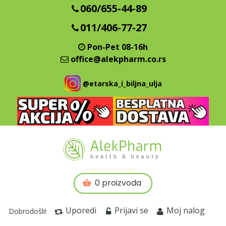
060/655-44-89
011/406-77-27
Pon-Pet 08-16h
office@alekpharm.co.rs
@etarska_i_biljna_ulja
0 proizvoda
Uporedi
Prijavi se
Moj nalog
Dobrodošli!