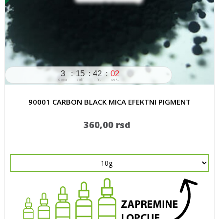
3
15
42
02
dana
sati
min.
sek.
90001 CARBON BLACK MICA EFEKTNI PIGMENT
360,00 rsd