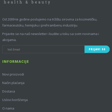
Od 2009-te godine poslujemo na tržištu sirovina za kozmetičku,
farmaceutsku, hemijsku i prehrambenu industriju.
Prijavite se na naš newsletter i budite u toku sa svim novinama i
akcijama.
PRIJAVI SE
INFORMACIJE
Novi proizvodi
Način plaćanja
Dostava
Uslovi korišćenja
O nama