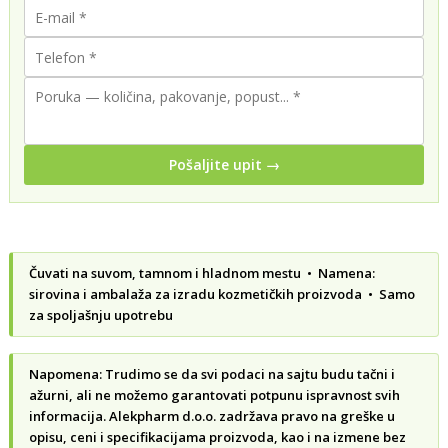
Pošaljite upit →
Čuvati na suvom, tamnom i hladnom mestu • Namena:
sirovina i ambalaža za izradu kozmetičkih proizvoda • Samo
za spoljašnju upotrebu
Napomena: Trudimo se da svi podaci na sajtu budu tačni i
ažurni, ali ne možemo garantovati potpunu ispravnost svih
informacija. Alekpharm d.o.o. zadržava pravo na greške u
opisu, ceni i specifikacijama proizvoda, kao i na izmene bez