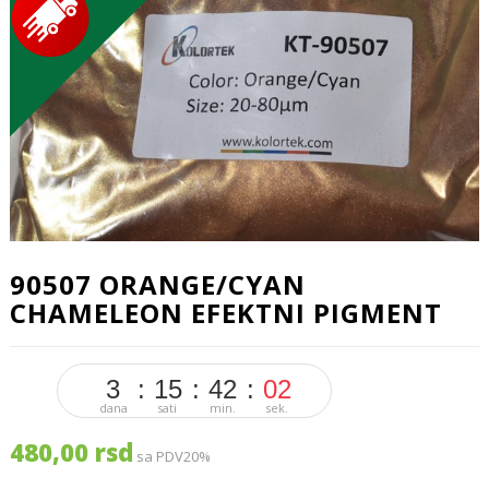
90507 ORANGE/CYAN
CHAMELEON EFEKTNI PIGMENT
3
15
42
02
dana
sati
min.
sek.
480,00 rsd
sa PDV20%