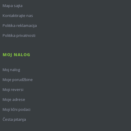
Mapa sajta
Kontaktirajte nas
Politika reklamacija
Politika privatnosti
MOJ NALOG
Moj nalog
Moje porudžbine
Moji reversi
Moje adrese
Moji lični podaci
Česta pitanja