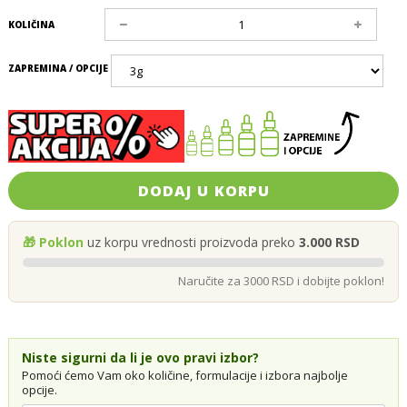
KOLIČINA
ZAPREMINA / OPCIJE
DODAJ U KORPU
🎁 Poklon
uz korpu vrednosti proizvoda preko
3.000 RSD
Naručite za 3000 RSD i dobijte poklon!
Niste sigurni da li je ovo pravi izbor?
Pomoći ćemo Vam oko količine, formulacije i izbora najbolje
opcije.