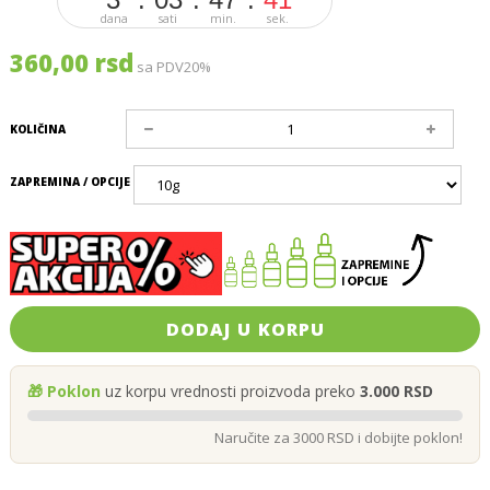
dana
sati
min.
sek.
360,00 rsd
sa PDV20%
KOLIČINA
ZAPREMINA / OPCIJE
DODAJ U KORPU
🎁 Poklon
uz korpu vrednosti proizvoda preko
3.000 RSD
Naručite za 3000 RSD i dobijte poklon!