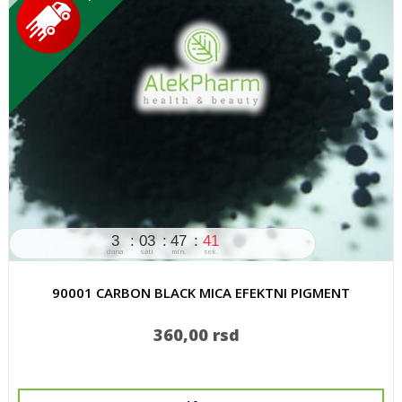
3
03
47
41
dana
sati
min.
sek.
90001 CARBON BLACK MICA EFEKTNI PIGMENT
360,00 rsd