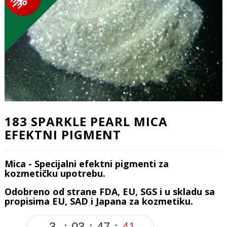
183 SPARKLE PEARL MICA
EFEKTNI PIGMENT
Mica - Specijalni efektni pigmenti za
kozmetičku upotrebu.
Odobreno od strane FDA, EU, SGS i u skladu sa
propisima EU, SAD i Japana za kozmetiku.
3
03
47
41