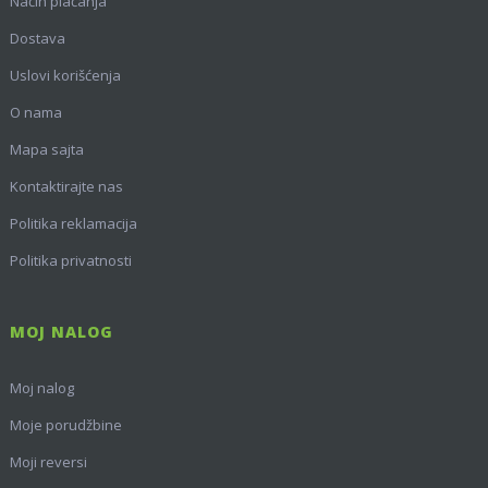
Način plaćanja
Dostava
Uslovi korišćenja
O nama
Mapa sajta
Kontaktirajte nas
Politika reklamacija
Politika privatnosti
MOJ NALOG
Moj nalog
Moje porudžbine
Moji reversi