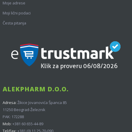
Moje adrese
Moji lični podaci
Česta pitanja
ALEKPHARM D.O.O.
Adresa:
Žikice Jovanovića Španca 85
11250 Beograd-Železnik
PAK: 172288
Mob:
+381 60 655-44-89
Tel/Fax:
+381 (0) 11 25-70-090