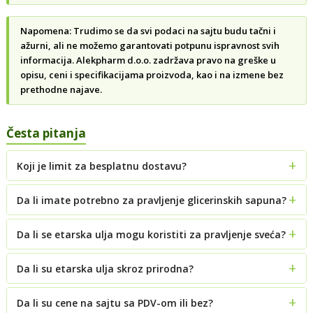
Napomena: Trudimo se da svi podaci na sajtu budu tačni i
ažurni, ali ne možemo garantovati potpunu ispravnost svih
informacija. Alekpharm d.o.o. zadržava pravo na greške u
opisu, ceni i specifikacijama proizvoda, kao i na izmene bez
prethodne najave.
Česta pitanja
Koji je limit za besplatnu dostavu?
Da li imate potrebno za pravljenje glicerinskih sapuna?
Da li se etarska ulja mogu koristiti za pravljenje sveća?
Da li su etarska ulja skroz prirodna?
Da li su cene na sajtu sa PDV-om ili bez?