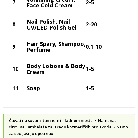
7
2-5
Face Cold Cream
Nail Polish, Nail
8
2-20
UV/LED Polish Gel
Hair Spary, Shampoo,
9
0.1-10
Perfume
Body Lotions & Body
10
1-5
Cream
11
Soap
1-5
Čuvati na suvom, tamnom i hladnom mestu • Namena:
sirovina i ambalaža za izradu kozmetičkih proizvoda • Samo
za spoljašnju upotrebu