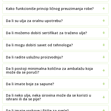
Kako funkcioniše princip ličnog preuzimanja robe?
Da li su ulja za oralnu upotrebu?
Da li možemo dobiti sertifikat za traženo ulje?
Da li mogu dobiti savet od tehnologa?
Da li radite uslužnu proizvodnju?
Da li postoji minimalna količina za ambalažu koja
može da se poruči?
Da li imate boje za sapune?
Da li neko ulje, neka sirovina može da se koristi u
ishrani ili da se pije?
Da li imate voskove i fitilje za sveće?