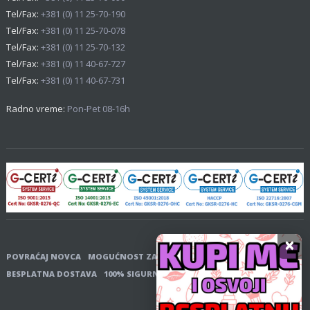
Tel/Fax:
+381 (0) 11 25-70-190
Tel/Fax:
+381 (0) 11 25-70-078
Tel/Fax:
+381 (0) 11 25-70-132
Tel/Fax:
+381 (0) 11 40-67-727
Tel/Fax:
+381 (0) 11 40-67-731
Radno vreme:
Pon-Pet 08-16h
×
POVRAĆAJ NOVCA
MOGUĆNOST ZAMENE
PLAĆANJE POUZEĆEM
BESPLATNA DOSTAVA
100% SIGURNOST