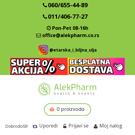
060/655-44-89
011/406-77-27
Pon-Pet 08-16h
office@alekpharm.co.rs
@etarska_i_biljna_ulja
0 proizvoda
Uporedi
Prijavi se
Moj nalog
Dobrodošli!