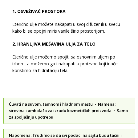
1. OSVEŽIVAČ PROSTORA
Eterično ulje možete nakapati u svoj difuzer ili u sveću
kako bi se opojni miris vanile širio prostorijom.
2. HRANLJIVA MEŠAVINA ULJA ZA TELO
Eterično ulje možemo spojiti sa osnovnim uljem po
izboru, a možemo ga i nakapati u proizvod koji inače
koristimo za hidrataciju tela.
Čuvati na suvom, tamnom i hladnom mestu • Namena:
sirovina i ambalaža za izradu kozmetičkih proizvoda • Samo
za spoljašnju upotrebu
Napomena: Trudimo se da svi podaci na sajtu budu tačni i