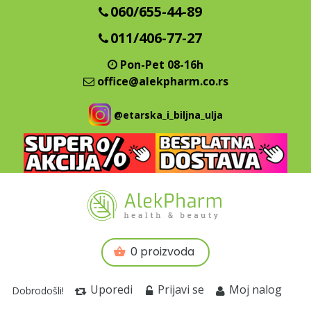
060/655-44-89
011/406-77-27
Pon-Pet 08-16h
office@alekpharm.co.rs
@etarska_i_biljna_ulja
0 proizvoda
Uporedi
Prijavi se
Moj nalog
Dobrodošli!