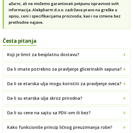
ažurni, ali ne možemo garantovati potpunu ispravnost svih
informacija. Alekpharm d.o.o. zadržava pravo na greške u
opisu, ceni i specifikacijama proizvoda, kao i na izmene bez
prethodne najave.
Česta pitanja
Koji je limit za besplatnu dostavu?
Da li imate potrebno za pravljenje glicerinskih sapuna?
Da li se etarska ulja mogu koristiti za pravljenje sveća?
Da li su etarska ulja skroz prirodna?
Da li su cene na sajtu sa PDV-om ili bez?
Kako funkcioniše princip ličnog preuzimanja robe?