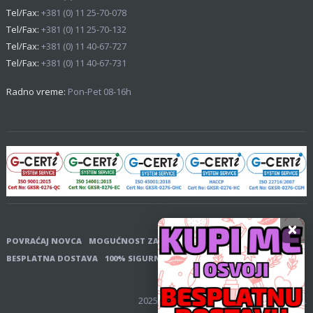
Tel/Fax:
+381 (0) 11 25-70-078
Tel/Fax:
+381 (0) 11 25-70-132
Tel/Fax:
+381 (0) 11 40-67-727
Tel/Fax:
+381 (0) 11 40-67-731
Radno vreme:
Pon-Pet 08-16h
×
POVRAĆAJ NOVCA
MOGUĆNOST ZAMENE
PLAĆANJE POUZEĆEM
BESPLATNA DOSTAVA
100% SIGURNOST
2025 © Alekpharm Sva prava zadržana.