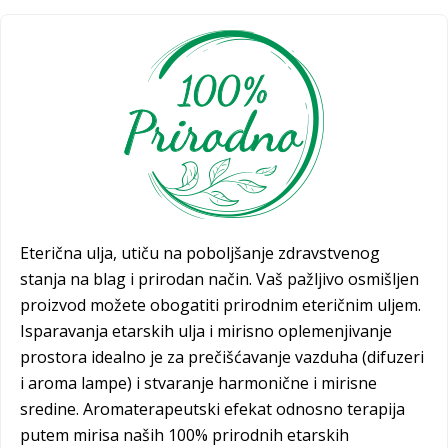
Eterična ulja, utiču na poboljšanje zdravstvenog
stanja na blag i prirodan način. Vaš pažljivo osmišljen
proizvod možete obogatiti prirodnim eteričnim uljem.
Isparavanja etarskih ulja i mirisno oplemenjivanje
prostora idealno je za prečišćavanje vazduha (difuzeri
i aroma lampe) i stvaranje harmonične i mirisne
sredine. Aromaterapeutski efekat odnosno terapija
putem mirisa naših 100% prirodnih etarskih