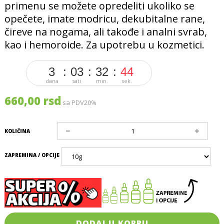
primenu se možete opredeliti ukoliko se
opečete, imate modricu, dekubitalne rane,
čireve na nogama, ali takođe i analni svrab,
kao i hemoroide. Za upotrebu u kozmetici.
3
03
32
43
dana
sati
min.
sek.
660,00 rsd
sa PDV20%
KOLIČINA
ZAPREMINA / OPCIJE
DODAJ U KORPU