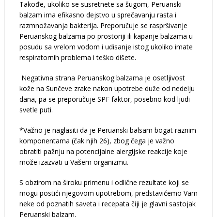
Takođe, ukoliko se susretnete sa šugom, Peruanski
balzam ima efikasno dejstvo u sprečavanju rasta i
razmnožavanja bakterija. Preporučuje se raspršivanje
Peruanskog balzama po prostoriji ili kapanje balzama u
posudu sa vrelom vodom i udisanje istog ukoliko imate
respiratornih problema i teško dišete.
Negativna strana Peruanskog balzama je osetljivost
kože na Sunčeve zrake nakon upotrebe duže od nedelju
dana, pa se preporučuje SPF faktor, posebno kod ljudi
svetle puti.
*Važno je naglasiti da je Peruanski balsam bogat raznim
komponentama (čak njih 26), zbog čega je važno
obratiti pažnju na potencijalne alergijske reakcije koje
može izazvati u Vašem organizmu.
S obzirom na široku primenu i odlične rezultate koji se
mogu postići njegovom upotrebom, predstavićemo Vam
neke od poznatih saveta i recepata čiji je glavni sastojak
Peruanski balzam.