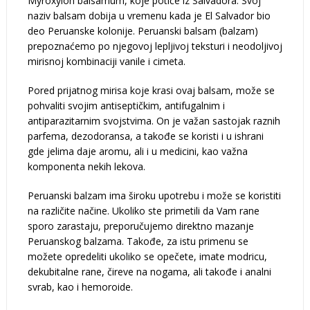
Myroxylon balsamum, koje potiče iz Salvadora. Svoj
naziv balsam dobija u vremenu kada je El Salvador bio
deo Peruanske kolonije. Peruanski balsam (balzam)
prepoznaćemo po njegovoj lepljivoj teksturi i neodoljivoj
mirisnoj kombinaciji vanile i cimeta.
Pored prijatnog mirisa koje krasi ovaj balsam, može se
pohvaliti svojim antiseptičkim, antifugalnim i
antiparazitarnim svojstvima. On je važan sastojak raznih
parfema, dezodoransa, a takođe se koristi i u ishrani
gde jelima daje aromu, ali i u medicini, kao važna
komponenta nekih lekova.
Peruanski balzam ima široku upotrebu i može se koristiti
na različite načine. Ukoliko ste primetili da Vam rane
sporo zarastaju, preporučujemo direktno mazanje
Peruanskog balzama. Takođe, za istu primenu se
možete opredeliti ukoliko se opečete, imate modricu,
dekubitalne rane, čireve na nogama, ali takođe i analni
svrab, kao i hemoroide.