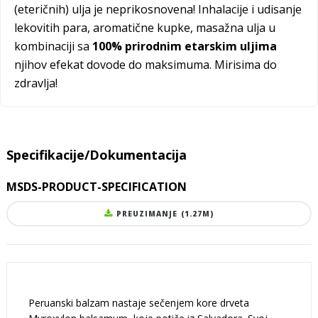
(eteričnih) ulja je neprikosnovena! Inhalacije i udisanje
lekovitih para, aromatične kupke, masažna ulja u
kombinaciji sa
100% prirodnim etarskim uljima
njihov efekat dovode do maksimuma. Mirisima do
zdravlja!
Specifikacije/Dokumentacija
MSDS-PRODUCT-SPECIFICATION
PREUZIMANJE (1.27M)
Peruanski balzam nastaje sečenjem kore drveta