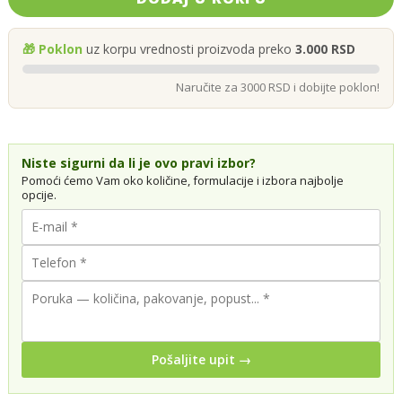
🎁 Poklon
uz korpu vrednosti proizvoda preko
3.000 RSD
Naručite za 3000 RSD i dobijte poklon!
Niste sigurni da li je ovo pravi izbor?
Pomoći ćemo Vam oko količine, formulacije i izbora najbolje
opcije.
Pošaljite upit →