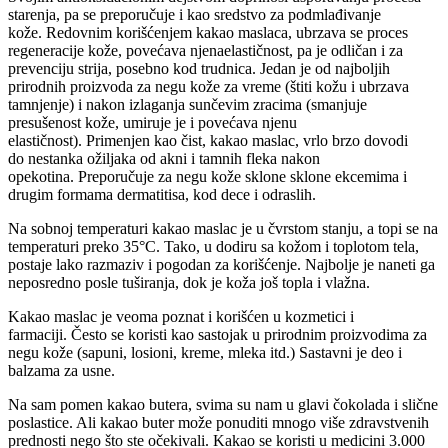
starenja, pa se preporučuje i kao sredstvo za podmlađivanje
kože.
Redovnim korišćenjem kakao maslaca
,
ubrz
ava se proces
r
egeneracije kože, povećava njena
elastičnost,
pa je odličan
i
za
prevenciju strija, posebno kod trudnica.
Jedan je od najboljih
prirodnih proizvoda za negu kože za vreme (štiti kožu i ubrzava
tamnjenje) i nakon iz
laganja sunčevim
zracima (smanjuje
presušenost kože, umiruje je i povećava njenu
elastičnost).
Primenjen kao čist, kakao maslac, vrlo brzo dovodi
do
nestanka ožiljaka
od akni i tamnih fleka nakon
opekotina
.
Preporučuje za
negu kože sklone
sklone ekcemima i
drugim formama dermatitisa, kod dece i odraslih.
Na sobnoj temperaturi kakao maslac je u čvrstom stanju, a topi se na
temperaturi preko
35°C.
Tako, u dodiru sa kožom i toplotom tela,
postaje lako razmaziv i pogodan za korišćenje.
Najbolje je naneti ga
neposredno posle tuširanja, dok je koža još topla i vlažna.
Kakao maslac je
veoma
poznat i korišćen u kozmetici i
farmaciji.
Često se koristi kao sastojak u prirodni
m proizvodima za
n
egu kože (sapuni, losioni, kreme
, mleka itd.
)
Sastavni je deo i
balzama za usne.
Na sam pomen kakao butera, svima su nam u glavi čokolada i slične
poslastice. Ali kakao buter može ponuditi mnogo više zdravstvenih
prednosti nego što ste očekivali. Kakao se koristi u medicini 3.000