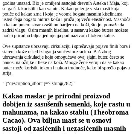
godina unazad. Bio je omiljeni sastojak drevnih Asteka i Maja, koji
su ga čak koristili i kao valutu. Kakao puter je vrsta masti koja
potiče od kakao zrna i koja je veoma bogata masnim kiselinama,
usled čega bogato hidrira kožu i pruža joj veću elastičnost. Masnoća
u kakao puteru stvara zaštitnu barijeru na koži, što joj pomaže da
zadrži vlagu. Osim masnih kiselina, u sastavu kakao butera možete
uočiti prirodna biljna jedinjenja pod nazivom fitokemikalije.
Ove supstance ubrzavaju cirkulaciju i sprečavaju pojavu finih bora i
starenja kože usled izlaganja sunčevim zracima. Baš zbog
ubrzavanja cirkulacije koju omogućava ovaj sjajni buter, često se
nanosi na ožiljke i fleke na koži. Mnoge žene veruju da se kakao
puter može koristiti tokom i nakon trudnoće, kako bi sprečio pojavu
strija.
" ["description_short"]=> string(782) "
Kakao maslac
je
priro
dni
proizvod
dobijen
iz
sa
sušenih semenki
,
koje rastu u
mahunama
,
na kakao stablu
(Theobroma
Cacao)
.
Ova biljna mast se u osnovi
sastoji od zasićenih i nezasić
enih masnih