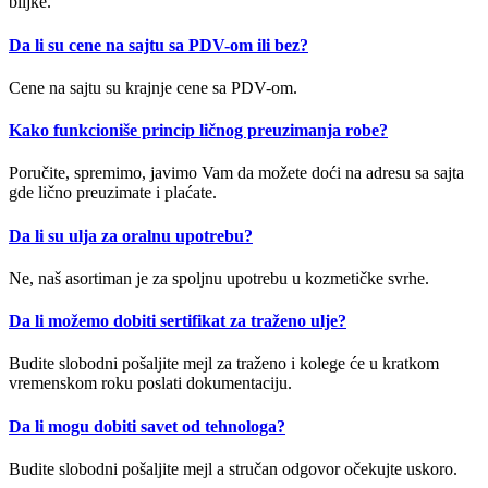
biljke.
Da li su cene na sajtu sa PDV-om ili bez?
Cene na sajtu su krajnje cene sa PDV-om.
Kako funkcioniše princip ličnog preuzimanja robe?
Poručite, spremimo, javimo Vam da možete doći na adresu sa sajta
gde lično preuzimate i plaćate.
Da li su ulja za oralnu upotrebu?
Ne, naš asortiman je za spoljnu upotrebu u kozmetičke svrhe.
Da li možemo dobiti sertifikat za traženo ulje?
Budite slobodni pošaljite mejl za traženo i kolege će u kratkom
vremenskom roku poslati dokumentaciju.
Da li mogu dobiti savet od tehnologa?
Budite slobodni pošaljite mejl a stručan odgovor očekujte uskoro.