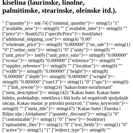
kiselina (laurinske, linolne,
palmitinske
,
stearinske, oleinske
itd.)
.
" ["quantity"]=> int(-74) ["minimal_quantity"]=> string(1) "1" ["available_now"]=> string(0) "" ["available_later"]=> string(0) "" ["price"]=> float(625) ["specificPrice"]=> bool(false) ["additional_shipping_cost"]=> string(4) "0.00" ["wholesale_price"]=> string(8) "0.000000" ["on_sale"]=> string(1) "0" ["online_only"]=> string(1) "0" ["unity"]=> string(0) "" ["unit_price"]=> int(0) ["unit_price_ratio"]=> string(8) "0.000000" ["ecotax"]=> string(8) "0.000000" ["reference"]=> string(0) "" ["supplier_reference"]=> string(0) "" ["location"]=> string(0) "" ["width"]=> string(8) "0.000000" ["height"]=> string(8) "0.000000" ["depth"]=> string(8) "0.000000" ["weight"]=> string(8) "0.000000" ["ean13"]=> string(1) "0" ["upc"]=> string(0) "" ["link_rewrite"]=> string(24) "kakao-buter-nerafinisani" ["meta_description"]=> string(142) "Kakao buter. Kakao buter hidrira, podmlađuje, omekšava i štiti kožu od negativnih spoljašnjih uticaja. Kakao maslac je prirodni proizvod." ["meta_keywords"]=> string(0) "" ["meta_title"]=> string(47) "Kakao buter | Etarska i Biljna ulja | Alekpharm" ["quantity_discount"]=> string(1) "0" ["customizable"]=> string(1) "0" ["new"]=> bool(true) ["uploadable_files"]=> string(1) "0" ["text_fields"]=> string(1) "0" ["active"]=> string(1) "1" ["redirect_type"]=> string(0) "" ["id_product_redirected"]=> string(1) "0" ["available_for_order"]=> string(1) "1" ["available_date"]=> string(10) "0000-00-00" ["condition"]=> string(3) "new" ["show_price"]=> string(1) "1" ["indexed"]=> string(1) "1" ["visibility"]=> string(4) "both" ["date_add"]=> string(19) "2026-03-28 00:06:15" ["date_upd"]=> string(19) "2026-03-28 00:09:45" ["tags"]=> array(1) { [7]=> array(2) { [0]=> string(11) "kakao buter" [1]=> string(12) "nerafinisani" } } ["base_price"]=> string(8) "0.000000" ["id_tax_rules_group"]=> string(2) "54" ["id_color_default"]=> int(0) ["advanced_stock_management"]=> string(1) "0" ["out_of_stock"]=> int(2) ["depends_on_stock"]=> bool(false) ["isFullyLoaded"]=> bool(true) ["cache_is_pack"]=> string(1) "0" ["cache_has_attachments"]=> string(1) "0" ["is_virtual"]=> string(1) "0" ["id_pack_product_attribute"]=> NULL ["cache_default_attribute"]=> string(5) "28719" ["category"]=> string(6) "buteri" ["pack_stock_type"]=> string(1) "3" ["webserviceParameters":protected]=> array(4) { ["objectMethods"]=> array(2) { ["add"]=> string(5) "addWs" ["update"]=> string(8) "updateWs" } ["objectNodeNames"]=> string(8) "products" ["fields"]=> array(12) { ["id_manufacturer"]=> array(1) { ["xlink_resource"]=> string(13) "manufacturers" } ["id_supplier"]=> array(1) { ["xlink_resource"]=> string(9) "suppliers" } ["id_category_default"]=> array(1) { ["xlink_resource"]=> string(10) "categories" } ["new"]=> array(0) { } ["cache_default_attribute"]=> array(0) { } ["id_default_image"]=> array(3) { ["getter"]=> string(10) "getCoverWs" ["setter"]=> string(10) "setCoverWs" ["xlink_resource"]=> array(2) { ["resourceName"]=> string(6) "images" ["subResourceName"]=> string(8) "products" } } ["id_default_combination"]=> array(3) { ["getter"]=> string(23) "getWsDefaultCombination" ["setter"]=> string(23) "setWsDefaultCombination" ["xlink_resource"]=> array(1) { ["resourceName"]=> string(12) "combinations" } } ["id_tax_rules_group"]=> array(1) { ["xlink_resource"]=> array(1) { ["resourceName"]=> string(15) "tax_rule_groups" } } ["position_in_category"]=> array(2) { ["getter"]=> string(23) "getWsPositionInCategory" ["setter"]=> string(23) "setWsPositionInCategory" } ["manufacturer_name"]=> array(2) { ["getter"]=> string(21) "getWsManufacturerName" ["setter"]=> bool(false) } ["quantity"]=> array(2) { ["getter"]=> bool(false) ["setter"]=> bool(false) } ["type"]=> array(2) { ["getter"]=> string(9) "getWsType" ["setter"]=> string(9) "setWsType" } } ["associations"]=> array(9) { ["categories"]=> array(2) { ["resource"]=> string(8) "category" ["fields"]=> array(1) { ["id"]=> array(1) { ["required"]=> bool(true) } } } ["images"]=> array(2) { ["resource"]=> string(5) "image" ["fields"]=> array(1) { ["id"]=> array(0) { } } } ["combinations"]=> array(2) { ["resource"]=> string(11) "combination" ["fields"]=> array(1) { ["id"]=> array(1) { ["required"]=> bool(true) } } } ["product_option_values"]=> array(2) { ["resource"]=> string(20) "product_option_value" ["fields"]=> array(1) { ["id"]=> array(1) { ["required"]=> bool(true) } } } ["product_features"]=> array(2) { ["resource"]=> string(15) "product_feature" ["fields"]=> array(2) { ["id"]=> array(1) { ["required"]=> bool(true) } ["id_feature_value"]=> array(2) { ["required"]=> bool(true) ["xlink_resource"]=> string(22) "product_feature_values" } } } ["tags"]=> array(2) { ["resource"]=> string(3) "tag" ["fields"]=> array(1) { ["id"]=> array(1) { ["required"]=> bool(true) } } } ["stock_availables"]=> array(3) { ["resource"]=> string(15) "stock_available" ["fields"]=> array(2) { ["id"]=> array(1) { ["required"]=> bool(true) } ["id_product_attribute"]=> array(1) { ["required"]=> bool(true) } } ["setter"]=> bool(false) } ["accessories"]=> array(3) { ["resource"]=> string(7) "product" ["api"]=> string(8) "products" ["fields"]=> array(1) { ["id"]=> array(2) { ["required"]=> bool(true) ["xlink_resource"]=> string(7) "product" } } } ["product_bundle"]=> array(3) { ["resource"]=> string(7) "product" ["api"]=> string(8) "products" ["fields"]=> array(2) { ["id"]=> array(1) { ["required"]=> bool(true) } ["quantity"]=> array(0) { } } } } } ["id"]=> int(2331) ["id_lang":protected]=> int(7) ["id_shop":protected]=> int(1) ["id_shop_list"]=> NULL ["get_shop_from_context":protected]=> bool(false) ["table":protected]=> string(7) "product" ["identifier":protected]=> string(10) "id_product" ["fieldsRequired":protected]=> array(1) { [0]=> string(5) "price" } ["fieldsSize":protected]=> array(6) { ["reference"]=> int(200) ["supplier_reference"]=> int(32) ["location"]=> int(64) ["ean13"]=> int(13) ["upc"]=> int(12) ["second_reference"]=> int(200) } ["fieldsValidate":protected]=> array(43) { ["id_shop_default"]=> string(12) "isUnsignedId" ["id_manufacturer"]=> string(12) "isUnsignedId" ["id_supplier"]=> string(12) "isUnsignedId" ["reference"]=> string(11) "isReference" ["supplier_reference"]=> string(11) "isReference" ["location"]=> string(11) "isReference" ["width"]=> string(15) "isUnsignedFloat" ["height"]=> string(15) "isUnsignedFloat" ["depth"]=> string(15) "isUnsignedFloat" ["weight"]=> string(15) "isUnsignedFloat" ["quantity_discount"]=> string(6) "isBool" ["ean13"]=> string(7) "isEan13" ["upc"]=> string(5) "isUpc" ["cache_is_pack"]=> string(6) "isBool" ["cache_has_attachments"]=> string(6) "isBool" ["is_virtual"]=> string(6) "isBool" ["id_category_default"]=> string(12) "isUnsignedId" ["id_tax_rules_group"]=> string(12) "isUnsignedId" ["on_sale"]=> string(6) "isBool" ["online_only"]=> string(6) "isBool" ["ecotax"]=> string(7) "isPrice" ["minimal_quantity"]=> string(13) "isUnsignedInt" ["price"]=> string(7) "isPrice" ["wholesale_price"]=> string(7) "isPrice" ["unity"]=> string(8) "isString" ["additional_shipping_cost"]=> string(7) "isPrice" ["customizable"]=> string(13) "isUnsignedInt" ["text_fields"]=> string(13) "isUnsignedInt" ["uploadable_files"]=> string(13) "isUnsignedInt" ["active"]=> string(6) "isBool" ["redirect_type"]=> string(8) "isString" ["id_product_redirected"]=> string(12) "isUnsignedId" ["available_for_order"]=> string(6) "isBool" ["available_date"]=> string(12) "isDateFormat" ["condition"]=> string(13) "isGenericName" ["show_price"]=> string(6) "isBool" ["indexed"]=> string(6) "isBool" ["visibility"]=> string(19) "isProductVisibility" ["advanced_stock_management"]=> string(6) "isBool" ["date_add"]=> string(6) "isDate" ["date_upd"]=> string(6) "isDate" ["pack_stock_type"]=> string(13) "isUnsignedInt" ["second_reference"]=> string(13) "isGenericName" } ["fieldsRequiredLang":protected]=> array(2) { [0]=> string(12) "link_rewrite" [1]=> string(4) "name" } ["fieldsSizeLang":protected]=> array(7) { ["meta_description"]=> int(255) ["meta_keywords"]=> int(255) ["meta_title"]=> int(128) ["link_rewrite"]=> int(128) ["name"]=> int(128) ["available_now"]=> int(255) ["available_later"]=> int(255) } ["fieldsValidateLang":protected]=> array(9) { ["meta_description"]=> string(13) "isGenericName" ["meta_keywords"]=> string(13) "isGenericName" ["meta_title"]=> string(13) "isGenericName" ["link_rewrite"]=> string(13) "isLinkRewrite" ["name"]=> string(13) "isCatalogName" ["description"]=> string(11) "isCleanHtml" ["description_short"]=> string(11) "isCleanHtml" ["available_now"]=> string(13) "isGenericName" ["available_later"]=> string(13) "IsGenericName" } ["tables":protected]=> array(0) { } ["image_dir":protected]=> NULL ["image_format":protected]=> string(3) "jpg" ["def":protected]=> array(7) { ["table"]=> string(7) "product" ["primary"]=> string(10) "id_product" ["multilang"]=> bool(true) ["multilang_shop"]=> bool(true) ["fields"]=> array(54) { ["id_shop_default"]=> array(2) { ["type"]=> int(1) ["validate"]=> string(12) "isUnsignedId" } ["id_manufacturer"]=> array(2) { ["type"]=> int(1) ["validate"]=> string(12) "isUnsignedId" } ["id_supplier"]=> array(2) { ["type"]=> int(1) ["validate"]=> string(12) "isUnsignedId" } ["reference"]=> array(3) { ["type"]=> int(3) ["validate"]=> string(11) "isReference" ["size"]=> int(200) } ["supplier_reference"]=> array(3) { ["type"]=> int(3) ["validate"]=> string(11) "isReference" ["size"]=> int(32) } ["location"]=> array(3) { ["type"]=> int(3) ["validate"]=> string(11) "isReference" ["size"]=> int(64) } ["width"]=> array(2) { ["type"]=> int(4) ["validate"]=> string(15) "isUnsignedFloat" } ["height"]=> array(2) { ["type"]=> int(4) ["validate"]=> string(15) "isUnsignedFloat" } ["depth"]=> array(2) { ["type"]=> int(4) ["validate"]=> string(15) "isUnsignedFloat" } ["weight"]=> array(2) { ["type"]=> int(4) ["validate"]=> string(15) "isUnsignedFloat" } ["quantity_discount"]=> array(2) { ["type"]=> int(2) ["validate"]=> string(6) "isBool" } ["ean13"]=> array(3) { ["type"]=> int(3) ["validate"]=> stri