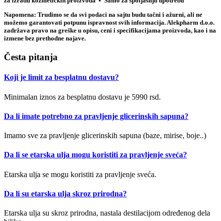
za izradu kozmetičkih proizvoda • Samo za spoljašnju upotrebu
Napomena: Trudimo se da svi podaci na sajtu budu tačni i ažurni, ali ne
možemo garantovati potpunu ispravnost svih informacija. Alekpharm d.o.o.
zadržava pravo na greške u opisu, ceni i specifikacijama proizvoda, kao i na
izmene bez prethodne najave.
Česta pitanja
Koji je limit za besplatnu dostavu?
Minimalan iznos za besplatnu dostavu je 5990 rsd.
Da li imate potrebno za pravljenje glicerinskih sapuna?
Imamo sve za pravljenje glicerinskih sapuna (baze, mirise, boje..)
Da li se etarska ulja mogu koristiti za pravljenje sveća?
Etarska ulja se mogu koristiti za pravljenje sveća.
Da li su etarska ulja skroz prirodna?
Etarska ulja su skroz prirodna, nastala destilacijom određenog dela