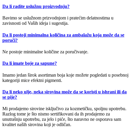
Da li radite uslužnu proizvodnju?
Bavimo se uslužnom prizvodnjom i pratećim delatnostima u
zavisnosti od Vaših ideja i sugestija.
Da li postoji minimalna količina za ambalažu koja može da se
poruči?
Ne postoje minimalne količine za poručivanje.
Da li imate boje za sapune?
Imamo jedan širok asortiman boja koje možete pogledati u posebnoj
kategoriji mice efektni pigmenti.
Da li neko ulje, neka sirovina može da se koristi u ishrani ili da
se pije?
Mi prodajemo sirovine isključivo za kozmetičku, spoljnu upotrebu.
Razlog tome je što nismo sertifikovani da ih prodajemo za
unutrašnju upotrebu, za jelo i piće, što naravno ne osporava sam
kvalitet naših sirovina koji je odličan.