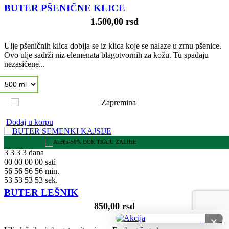
BUTER PŠENIČNE KLICE
1.500,00 rsd
Ulje pšeničnih klica dobija se iz klica koje se nalaze u zrnu pšenice.
Ovo ulje sadrži niz elemenata blagotvornih za kožu. Tu spadaju
nezasićene...
Dodaj u korpu
-50% DOK TRAJU ZALIHE
3
3
3
3
dana
00
00
00
00
sati
56
56
56
56
min.
52
52
52
52
sek.
BUTER LEŠNIK
850,00 rsd
×