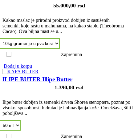
55.000,00 rsd
Kakao maslac je prirodni proizvod dobijen iz sasušenih
semenki, koje rastu u mahunama, na kakao stablu (Theobroma
Cacao). Ova biljna mast se u...
Dodaj u korpu
ILIPE BUTER Illipe Butter
1.390,00 rsd
Ilipe buter dobijen iz semenki drveta Shorea stenoptera, poznat po
visokoj sposobnosti hidratacije i obnavljanja kože. Omekšava, štiti i
poboljšava...