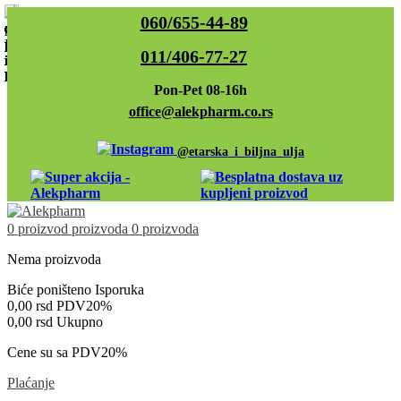
060/655-44-89
011/406-77-27
Pon-Pet 08-16h
office@alekpharm.co.rs
@etarska_i_biljna_ulja
0
proizvod
proizvoda
0 proizvoda
Nema proizvoda
Biće poništeno
Isporuka
0,00 rsd
PDV20%
0,00 rsd
Ukupno
Cene su sa PDV20%
Plaćanje