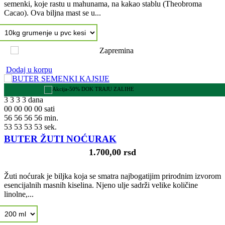
semenki, koje rastu u mahunama, na kakao stablu (Theobroma
Cacao). Ova biljna mast se u...
Dodaj u korpu
-50% DOK TRAJU ZALIHE
3
3
3
3
dana
00
00
00
00
sati
56
56
56
56
min.
52
52
52
52
sek.
BUTER ŽUTI NOĆURAK
1.700,00 rsd
Žuti noćurak je biljka koja se smatra najbogatijim prirodnim izvorom
esencijalnih masnih kiselina. Njeno ulje sadrži velike količine
linolne,...