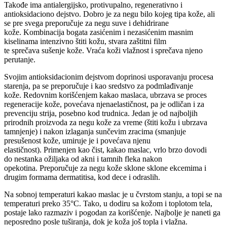
Takođe ima antialergijsko, protivupalno, regenerativno i
antioksidaciono dejstvo. Dobro je za negu bilo kojeg tipa kože, ali
se pre svega preporučuje za negu suve i dehidrirane
kože.
Kombinacija bogata zasićenim i nezasićenim masnim
kiselinama intenzivno štiti kožu, stvara zaštitni film
te
sprečava
sušenje kože
. Vraća koži vlažnost i sprečava njeno
perutanje.
Svojim antioksidacionim dejstvom doprinosi usporavanju procesa
starenja, pa se preporučuje i kao sredstvo za podmlađivanje
kože.
Redovnim korišćenjem kakao maslaca
,
ubrz
ava se proces
r
egeneracije kože, povećava njena
elastičnost,
pa je odličan
i
za
prevenciju strija, posebno kod trudnica.
Jedan je od najboljih
prirodnih proizvoda za negu kože za vreme (štiti kožu i ubrzava
tamnjenje) i nakon iz
laganja sunčevim
zracima (smanjuje
presušenost kože, umiruje je i povećava njenu
elastičnost).
Primenjen kao čist, kakao maslac, vrlo brzo dovodi
do
nestanka ožiljaka
od akni i tamnih fleka nakon
opekotina
.
Preporučuje za
negu kože sklone
sklone ekcemima i
drugim formama dermatitisa, kod dece i odraslih.
Na sobnoj temperaturi kakao maslac je u čvrstom stanju, a topi se na
temperaturi preko
35°C.
Tako, u dodiru sa kožom i toplotom tela,
postaje lako razmaziv i pogodan za korišćenje.
Najbolje je naneti ga
neposredno posle tuširanja, dok je koža još topla i vlažna.