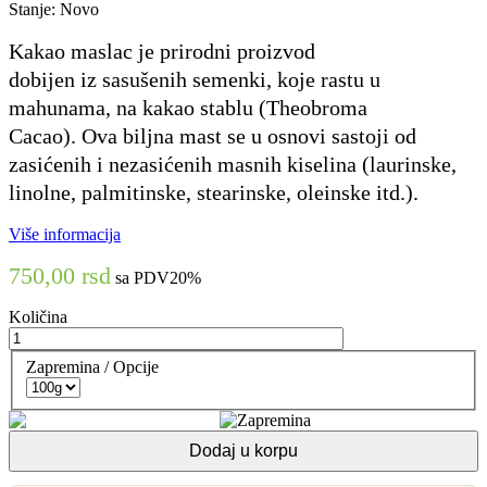
Stanje:
Novo
Kakao maslac
je
priro
dni
proizvod
dobijen
iz
sa
sušenih semenki
,
koje rastu u
mahunama
,
na kakao stablu
(Theobroma
Cacao)
.
Ova biljna mast se u osnovi sastoji od
zasićenih i nezasić
enih masnih kiselina (laurinske,
linolne, palmitinske
,
stearinske, oleinske
itd.)
.
Više informacija
750,00 rsd
sa PDV20%
Količina
Zapremina / Opcije
Dodaj u korpu