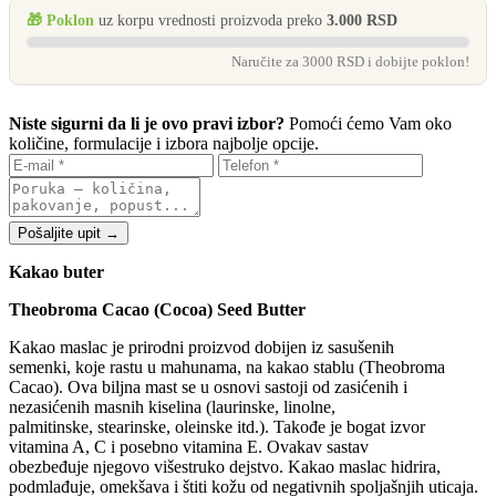
🎁 Poklon
uz korpu vrednosti proizvoda preko
3.000 RSD
Naručite za 3000 RSD i dobijte poklon!
Niste sigurni da li je ovo pravi izbor?
Pomoći ćemo Vam oko
količine, formulacije i izbora najbolje opcije.
Pošaljite upit →
Kakao but
er
Theobroma Cacao (Cocoa) Seed Butter
Kakao maslac
je
priro
dni
proizvod dobijen
iz
sa
sušenih
semenki
,
koje rastu u mahunama
,
na kakao stablu
(Theobroma
Cacao)
.
Ova biljna mast se u osnovi sastoji od zasićenih i
nezasić
enih masnih kiselina (laurinske, linolne,
palmitinske
,
stearinske, oleinske
itd.)
.
Takođe je bogat izvor
vitamina A, C i posebno vitamina E.
Ovakav sastav
obezbeđuje
njegovo
višestruko
dejstvo. Kakao maslac hidrira,
podmlađuje, omekšava i štiti kožu od negativnih spoljašnjih uticaja.