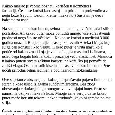
Kakao maslac je
veoma
poznat i korišćen u kozmetici i
farmaciji.
Često se koristi kao sastojak u prirodni
m proizvodima za
n
egu kože (sapuni, losioni, kreme
, mleka itd.
)
Sastavni je deo i
balzama za usne.
Na sam pomen kakao butera, svima su nam u glavi čokolada i slične
poslastice. Ali kakao buter može ponuditi mnogo više zdravstvenih
prednosti nego što ste očekivali. Kakao se koristi u medicini 3.000
godina unazad. Bio je omiljeni sastojak drevnih Asteka i Maja, koji
su ga čak koristili i kao valutu. Kakao puter je vrsta masti koja
potiče od kakao zrna i koja je veoma bogata masnim kiselinama,
usled čega bogato hidrira kožu i pruža joj veću elastičnost. Masnoća
u kakao puteru stvara zaštitnu barijeru na koži, što joj pomaže da
zadrži vlagu. Osim masnih kiselina, u sastavu kakao butera možete
uočiti prirodna biljna jedinjenja pod nazivom fitokemikalije.
Ove supstance ubrzavaju cirkulaciju i sprečavaju pojavu finih bora i
starenja kože usled izlaganja sunčevim zracima. Baš zbog
ubrzavanja cirkulacije koju omogućava ovaj sjajni buter, često se
nanosi na ožiljke i fleke na koži. Mnoge žene veruju da se kakao
puter može koristiti tokom i nakon trudnoće, kako bi sprečio pojavu
strija.
Čuvati na suvom, tamnom i hladnom mestu • Namena: sirovina i ambalaža