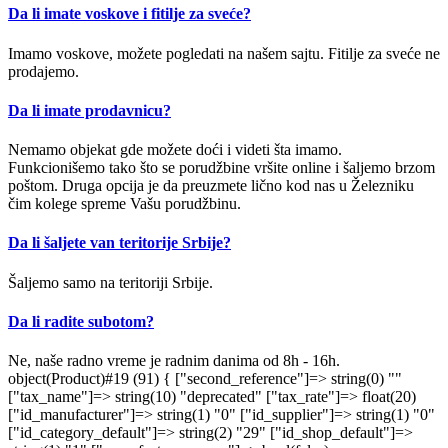
Da li imate voskove i fitilje za sveće?
Imamo voskove, možete pogledati na našem sajtu. Fitilje za sveće ne
prodajemo.
Da li imate prodavnicu?
Nemamo objekat gde možete doći i videti šta imamo.
Funkcionišemo tako što se porudžbine vršite online i šaljemo brzom
poštom. Druga opcija je da preuzmete lično kod nas u Železniku
čim kolege spreme Vašu porudžbinu.
Da li šaljete van teritorije Srbije?
Šaljemo samo na teritoriji Srbije.
Da li radite subotom?
Ne, naše radno vreme je radnim danima od 8h - 16h.
object(Product)#19 (91) { ["second_reference"]=> string(0) ""
["tax_name"]=> string(10) "deprecated" ["tax_rate"]=> float(20)
["id_manufacturer"]=> string(1) "0" ["id_supplier"]=> string(1) "0"
["id_category_default"]=> string(2) "29" ["id_shop_default"]=>