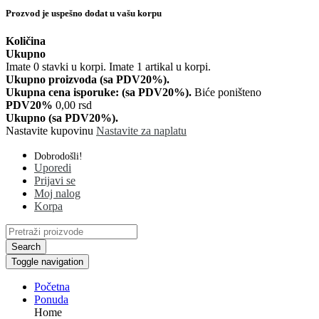
Prozvod je uspešno dodat u vašu korpu
Količina
Ukupno
Imate
0
stavki u korpi.
Imate 1 artikal u korpi.
Ukupno proizvoda (sa PDV20%).
Ukupna cena isporuke: (sa PDV20%).
Biće poništeno
PDV20%
0,00 rsd
Ukupno (sa PDV20%).
Nastavite kupovinu
Nastavite za naplatu
Dobrodošli!
Uporedi
Prijavi se
Moj nalog
Korpa
Search
Toggle navigation
Početna
Ponuda
Home