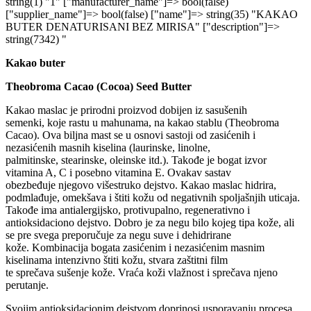
string(1) "1" ["manufacturer_name"]=> bool(false)
["supplier_name"]=> bool(false) ["name"]=> string(35) "KAKAO
BUTER DENATURISANI BEZ MIRISA" ["description"]=>
string(7342) "
Kakao but
er
Theobroma Cacao (Cocoa) Seed Butter
Kakao maslac
je
priro
dni
proizvod dobijen
iz
sa
sušenih
semenki
,
koje rastu u mahunama
,
na kakao stablu
(Theobroma
Cacao)
.
Ova biljna mast se u osnovi sastoji od zasićenih i
nezasić
enih masnih kiselina (laurinske, linolne,
palmitinske
,
stearinske, oleinske
itd.)
.
Takođe je bogat izvor
vitamina A, C i posebno vitamina E.
Ovakav sastav
obezbeđuje
njegovo
višestruko
dejstvo. Kakao maslac hidrira,
podmlađuje, omekšava i štiti kožu od negativnih spoljašnjih uticaja.
Takođe ima antialergijsko, protivupalno, regenerativno i
antioksidaciono dejstvo. Dobro je za negu bilo kojeg tipa kože, ali
se pre svega preporučuje za negu suve i dehidrirane
kože.
Kombinacija bogata zasićenim i nezasićenim masnim
kiselinama intenzivno štiti kožu, stvara zaštitni film
te
sprečava
sušenje kože
. Vraća koži vlažnost i sprečava njeno
perutanje.
Svojim antioksidacionim dejstvom doprinosi usporavanju procesa