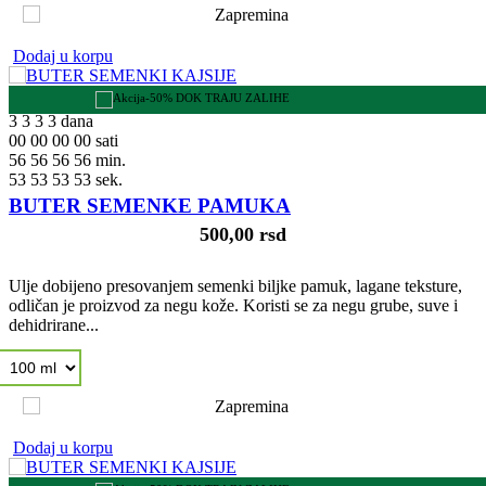
Dodaj u korpu
-50% DOK TRAJU ZALIHE
3
3
3
3
dana
00
00
00
00
sati
56
56
56
56
min.
52
52
52
52
sek.
BUTER SEMENKE PAMUKA
500,00 rsd
Ulje dobijeno presovanjem semenki biljke pamuk, lagane teksture,
odličan je proizvod za negu kože. Koristi se za negu grube, suve i
dehidrirane...
Dodaj u korpu