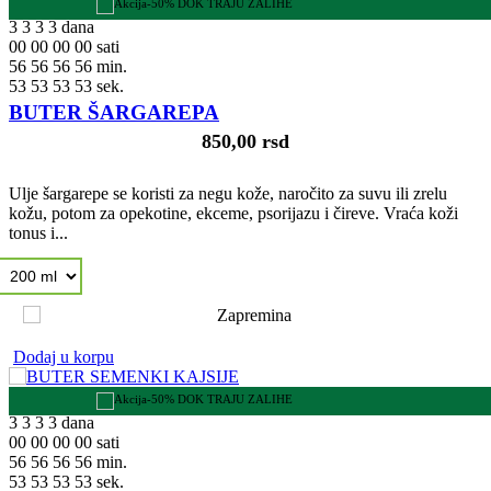
-50% DOK TRAJU ZALIHE
3
3
3
3
dana
00
00
00
00
sati
56
56
56
56
min.
52
52
52
52
sek.
BUTER ŠARGAREPA
850,00 rsd
Ulje šargarepe se koristi za negu kože, naročito za suvu ili zrelu
kožu, potom za opekotine, ekceme, psorijazu i čireve. Vraća koži
tonus i...
Dodaj u korpu
-50% DOK TRAJU ZALIHE
3
3
3
3
dana
00
00
00
00
sati
56
56
56
56
min.
52
52
52
52
sek.