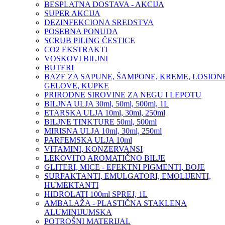
BESPLATNA DOSTAVA - AKCIJA
SUPER AKCIJA
DEZINFEKCIONA SREDSTVA
POSEBNA PONUDA
SCRUB PILING ČESTICE
CO2 EKSTRAKTI
VOSKOVI BILJNI
BUTERI
BAZE ZA SAPUNE, ŠAMPONE, KREME, LOSIONE
GELOVE, KUPKE
PRIRODNE SIROVINE ZA NEGU I LEPOTU
BILJNA ULJA 30ml, 50ml, 500ml, 1L
ETARSKA ULJA 10ml, 30ml, 250ml
BILJNE TINKTURE 50ml, 500ml
MIRISNA ULJA 10ml, 30ml, 250ml
PARFEMSKA ULJA 10ml
VITAMINI, KONZERVANSI
LEKOVITO AROMATIČNO BILJE
GLITERI, MICE - EFEKTNI PIGMENTI, BOJE
SURFAKTANTI, EMULGATORI, EMOLIJENTI,
HUMEKTANTI
HIDROLATI 100ml SPREJ, 1L
AMBALAŽA - PLASTIČNA STAKLENA
ALUMINIJUMSKA
POTROŠNI MATERIJAL