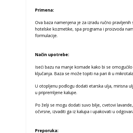
Primena:
Ova baza namenjena je za izradu ručno pravljenih s
hotelske kozmetike, spa programa i proizvoda name
formulacije.
Način upotrebe:
Iseći bazu na manje komade kako bi se omogućilo 
ključanja. Baza se može topiti na pari ili u mikrotal
U otopljenu podlogu dodati etarska ulja, mirisna ulj
u pripremljene kalupe.
Po želji se mogu dodati suvo bilje, cvetovi lavande
očvrsne, izvaditi ga iz kalupa i upakovati u odgova
Preporuka: