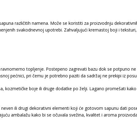
apuna različitih namena. Može se koristiti za proizvodnju dekorativn
njenih svakodnevnoj upotrebi. Zahvaljujući kremastoj boji i teksturi
ravnomerno topljenje. Postepeno zagrevati bazu dok se potpuno ne is
asnoj pećnici, pri čemu je potrebno paziti da sadržaj ne prekipi iz posu
a, kozmetičke boje ili druge dodatke po želji. Lagano promešati kako b
, neven ili drugi dekorativni elementi koji će gotovom sapunu dati po
rajuću ambalažu kako bi se očuvala svežina, kvalitet i aroma proizvoda