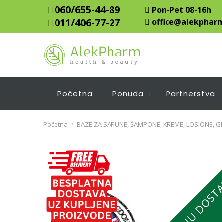
060/655-44-89
Pon-Pet 08-16h
011/406-77-27
office@alekpharm
Početna
Ponuda
Partnerstva
Početna
BAZE ZA SAPUNE, ŠAMPONE, KREME, LOSIONE, G