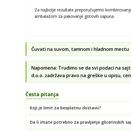
Za najbolje rezultate preporučujemo kombinovanje 
ambalažom za pakovanje gotovih sapuna.
Čuvati na suvom, tamnom i hladnom mestu •
Napomena: Trudimo se da svi podaci na sajt
d.o.o. zadržava pravo na greške u opisu, cen
Česta pitanja
Koji je limit za besplatnu dostavu?
Da li imate potrebno za pravljenje glicerinskih s