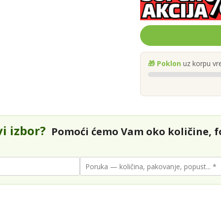
🎁 Poklon
uz korpu vr
vi izbor?
Pomoći ćemo Vam oko količine, fo