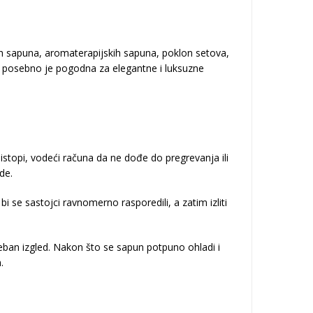
ih sapuna, aromaterapijskih sapuna, poklon setova,
, posebno je pogodna za elegantne i luksuzne
topi, vodeći računa da ne dođe do pregrevanja ili
de.
i se sastojci ravnomerno rasporedili, a zatim izliti
seban izgled. Nakon što se sapun potpuno ohladi i
.