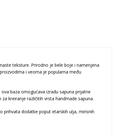
emaste teksture. Prirodno je bele boje i namenjena
m proizvodima i veoma je popularna među
a ova baza omogućava izradu sapuna prijatne
 za kreiranje različitih vrsta handmade sapuna.
o prihvata dodatke poput etarskih ulja, mirisnih