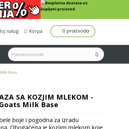
0 proizvoda
oj nalog
Korpa
Milk Base
AZA SA KOZJIM MLEKOM -
Goats Milk Base
bele boje i pogodna za izradu
na. Obogaćena je kozjim mlekom koje