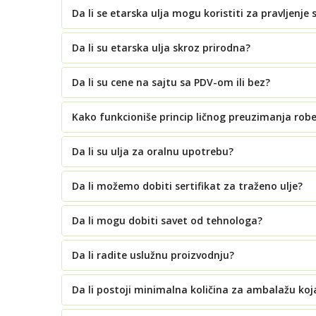
Da li se etarska ulja mogu koristiti za pravljenje 
Da li su etarska ulja skroz prirodna?
Da li su cene na sajtu sa PDV-om ili bez?
Kako funkcioniše princip ličnog preuzimanja rob
Da li su ulja za oralnu upotrebu?
Da li možemo dobiti sertifikat za traženo ulje?
Da li mogu dobiti savet od tehnologa?
Da li radite uslužnu proizvodnju?
Da li postoji minimalna količina za ambalažu koj