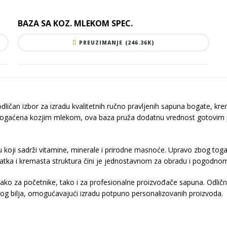
BAZA SA KOZ. MLEKOM SPEC.
PREUZIMANJE (246.36K)
dličan izbor za izradu kvalitetnih ručno pravljenih sapuna bogate, kr
. Obogaćena kozjim mlekom, ova baza pruža dodatnu vrednost gotovi
oji sadrži vitamine, minerale i prirodne masnoće. Upravo zbog tog
latka i kremasta struktura čini je jednostavnom za obradu i pogodnom
kako za početnike, tako i za profesionalne proizvođače sapuna. Odličn
suvog bilja, omogućavajući izradu potpuno personalizovanih proizvoda.