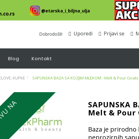
@etarska_i_biljna_ulja
.co.rs
Uporedi
Prijavi se
M
Dobrodošli!
Blog
Kontakt
ELOVE, KUPKE
>
SAPUNSKA BAZA SA KOZJIM MLEKOM - Melt & Pour Goats 
SAPUNSKA B
Melt & Pour 
Baza je prirodno 
neprozirnih sapu