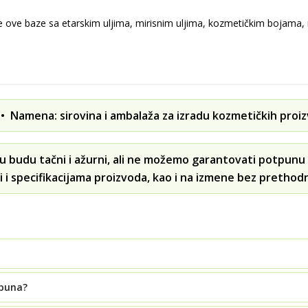
ove baze sa etarskim uljima, mirisnim uljima, kozmetičkim bojama, m
 Namena: sirovina i ambalaža za izradu kozmetičkih proi
u budu tačni i ažurni, ali ne možemo garantovati potpunu 
i i specifikacijama proizvoda, kao i na izmene bez prethod
apuna?