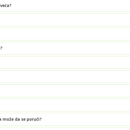
sveća?
e?
a može da se poruči?