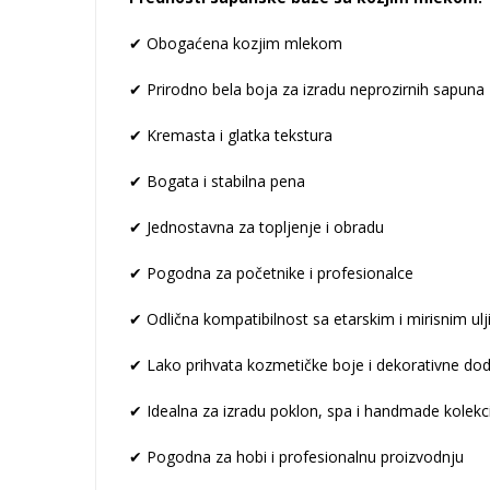
✔ Obogaćena kozjim mlekom
✔ Prirodno bela boja za izradu neprozirnih sapuna
✔ Kremasta i glatka tekstura
✔ Bogata i stabilna pena
✔ Jednostavna za topljenje i obradu
✔ Pogodna za početnike i profesionalce
✔ Odlična kompatibilnost sa etarskim i mirisnim ul
✔ Lako prihvata kozmetičke boje i dekorativne do
✔ Idealna za izradu poklon, spa i handmade kolekc
✔ Pogodna za hobi i profesionalnu proizvodnju