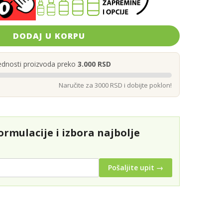
DODAJ U KORPU
ednosti proizvoda preko
3.000 RSD
Naručite za 3000 RSD i dobijte poklon!
rmulacije i izbora najbolje
Pošaljite upit →