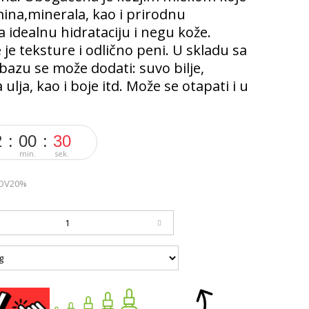
amina,minerala, kao i prirodnu
idealnu hidrataciju i negu kože.
 je teksture i odlično peni. U skladu sa
bazu se može dodati: suvo bilje,
 ulja, kao i boje itd. Može se otapati i u
2
00
28
min.
sek.
DV20%