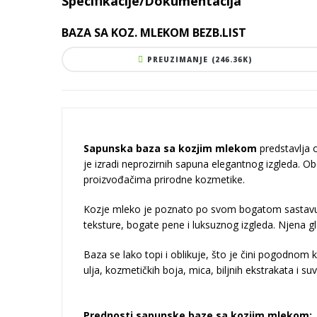
Specifikacije/Dokumentacija
BAZA SA KOZ. MLEKOM BEZB.LIST
PREUZIMANJE (246.36K)
Sapunska baza sa kozjim mlekom
predstavlja o
je izradi neprozirnih sapuna elegantnog izgleda
proizvođačima prirodne kozmetike.
Kozje mleko je poznato po svom bogatom sastavu k
teksture, bogate pene i luksuznog izgleda. Njena g
Baza se lako topi i oblikuje, što je čini pogodnom 
ulja, kozmetičkih boja, mica, biljnih ekstrakata i 
Prednosti sapunske baze sa kozjim mlekom: