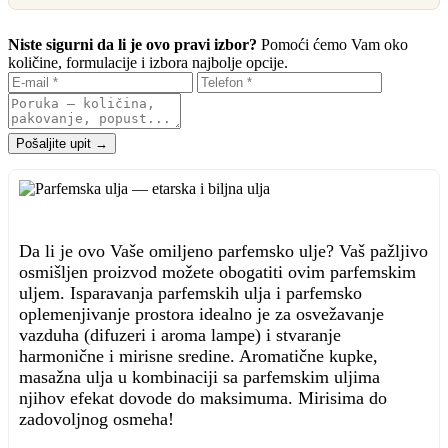
Niste sigurni da li je ovo pravi izbor?
Pomoći ćemo Vam oko
količine, formulacije i izbora najbolje opcije.
Pošaljite upit →
Da li je ovo Vaše omiljeno parfemsko ulje? Vaš pažljivo
osmišljen proizvod možete obogatiti ovim parfemskim
uljem. Isparavanja parfemskih ulja i parfemsko
oplemenjivanje prostora idealno je za osvežavanje
vazduha (difuzeri i aroma lampe) i stvaranje
harmonične i mirisne sredine. Aromatične kupke,
masažna ulja u kombinaciji sa parfemskim uljima
njihov efekat dovode do maksimuma. Mirisima do
zadovoljnog osmeha!