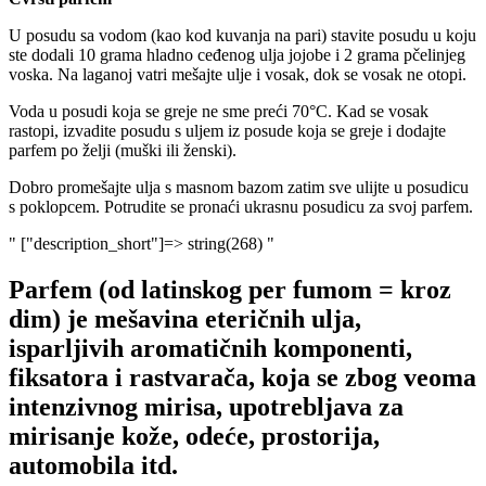
U posudu sa vodom (kao kod kuvanja na pari) stavite posudu u koju
ste dodali 10 grama hladno ceđenog ulja jojobe i 2 grama pčelinjeg
voska. Na laganoj vatri mešajte ulje i vosak, dok se vosak ne otopi.
Voda u posudi koja se greje ne sme preći 70°C. Kad se vosak
rastopi, izvadite posudu s uljem iz posude koja se greje i dodajte
parfem po želji (muški ili ženski).
Dobro promešajte ulja s masnom bazom zatim sve ulijte u posudicu
s poklopcem. Potrudite se pronaći ukrasnu posudicu za svoj parfem.
" ["description_short"]=> string(268) "
Parfem (od latinskog per fumom = kroz
dim) je mešavina eteričnih ulja,
isparljivih aromatičnih komponenti,
fiksatora i rastvarača, koja se zbog veoma
intenzivnog mirisa, upotrebljava za
mirisanje kože, odeće, prostorija,
automobila itd.