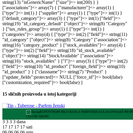
15 sličnih proizvoda u istoj kategoriji
KUPOVINOM BILO KOJA 3 PARFEMSKA ULJA OSVAJAŠ BES
CELOM SHOPU
3
3
3
3
dana
17
17
17
17
sati
06
06
06
06
min.