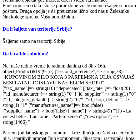
Funkcionišemo tako što se porudžbine vršite online i šaljemo brzom
poštom. Druga opcija je da preuzmete lično kod nas u Železniku
čim kolege spreme Vašu porudžbinu.
Da li šaljete van teritorije Srbije?
Šaljemo samo na teritoriji Srbije.
Da li radite subotom?
Ne, naše radno vreme je radnim danima od 8h - 16h.
object(Product)#19 (91) { ["second_reference"]=> string(78)
"KUPOVINOM BILO KOJA 3 PARFEMSKA ULJA OSVAJAŠ
BESPLATNU DOSTAVU NA CELOM SHOPU"
["tax_name"]=> string(10) "deprecated" ["tax_rate"]=> float(20)
["id_manufacturer"]=> string(1) "0" ["id_supplier"]=> string(1) "0"
["id_category_default"]=> string(2) "62" ["id_shop_default"]=>
string(1) "1" ["manufacturer_name"]=> bool(false)
["supplier_name"]=> bool(false) ["name"]=> string(49) "Tip - La
vie est belle - Lancome - Parfem ženski" ["description"]=>
string(1466) "
Parfem (od latinskog per fumom = kroz dim) je mešavina eteričnih
ulja, isparljivih aromatičnih komponenti, fiksatora i rastvarača, koja