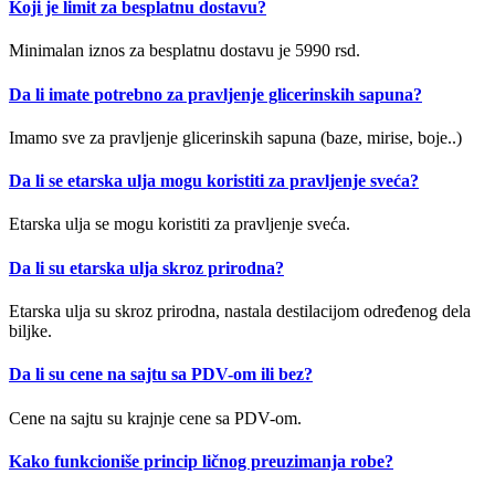
Koji je limit za besplatnu dostavu?
Minimalan iznos za besplatnu dostavu je 5990 rsd.
Da li imate potrebno za pravljenje glicerinskih sapuna?
Imamo sve za pravljenje glicerinskih sapuna (baze, mirise, boje..)
Da li se etarska ulja mogu koristiti za pravljenje sveća?
Etarska ulja se mogu koristiti za pravljenje sveća.
Da li su etarska ulja skroz prirodna?
Etarska ulja su skroz prirodna, nastala destilacijom određenog dela
biljke.
Da li su cene na sajtu sa PDV-om ili bez?
Cene na sajtu su krajnje cene sa PDV-om.
Kako funkcioniše princip ličnog preuzimanja robe?