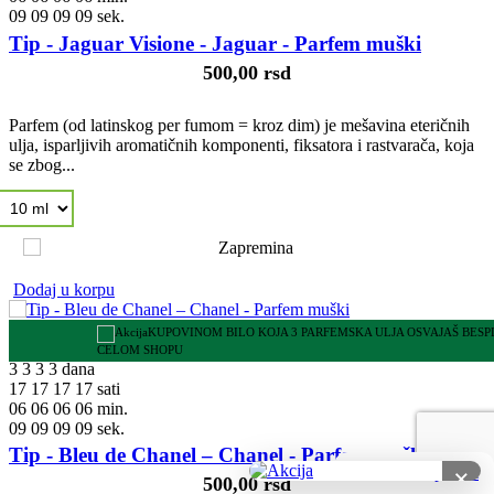
08
08
08
08
sek.
Tip - Jaguar Visione - Jaguar - Parfem muški
500,00 rsd
Parfem (od latinskog per fumom = kroz dim) je mešavina eteričnih
ulja, isparljivih aromatičnih komponenti, fiksatora i rastvarača, koja
se zbog...
Dodaj u korpu
KUPOVINOM BILO KOJA 3 PARFEMSKA ULJA OSVAJAŠ BES
CELOM SHOPU
3
3
3
3
dana
17
17
17
17
sati
06
06
06
06
min.
08
08
08
08
sek.
Tip - Bleu de Chanel – Chanel - Parfem muški
×
500,00 rsd