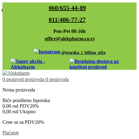
060/655-44-89
011/406-77-27
Pon-Pet 08-16h
office@alekpharm.co.rs
@etarska_i_biljna_ulja
0
proizvod
proizvoda
0 proizvoda
Nema proizvoda
Biće poništeno
Isporuka
0,00 rsd
PDV20%
0,00 rsd
Ukupno
Cene su sa PDV20%
Plaćanje