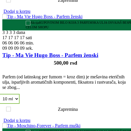
Dodaj u korpu
KUPOVINOM BILO KOJA 3 PARFEMSKA ULJA OSVAJAŠ BES
CELOM SHOPU
3
3
3
3
dana
17
17
17
17
sati
06
06
06
06
min.
08
08
08
08
sek.
Tip - Ma Vie Hugo Boss - Parfem ženski
500,00 rsd
Parfem (od latinskog per fumom = kroz dim) je mešavina eteričnih
ulja, isparljivih aromatičnih komponenti, fiksatora i rastvarača, koja
se zbog...
Dodaj u korpu