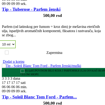
08
08
08
08
sek.
Tip - Tuberose - Parfem ženski
500,00 rsd
Parfem (od latinskog per fumom = kroz dim) je mešavina eteričnih
ulja, isparljivih aromatičnih komponenti, fiksatora i rastvarača, koja
se zbog...
Dodaj u korpu
KUPOVINOM BILO KOJA 3 PARFEMSKA ULJA OSVAJAŠ BES
CELOM SHOPU
3
3
3
3
dana
17
17
17
17
sati
06
06
06
06
min.
08
08
08
08
sek.
Tip - Soleil Blanc Tom Ford - Parfem...
500,00 rsd