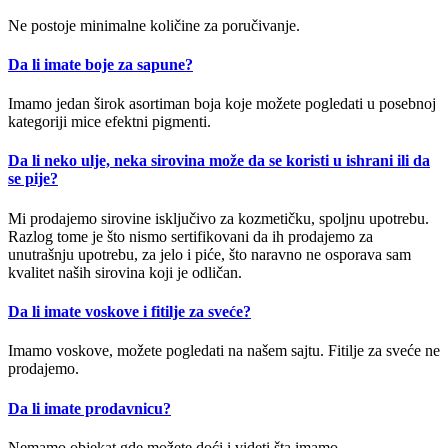
Ne postoje minimalne količine za poručivanje.
Da li imate boje za sapune?
Imamo jedan širok asortiman boja koje možete pogledati u posebnoj
kategoriji mice efektni pigmenti.
Da li neko ulje, neka sirovina može da se koristi u ishrani ili da
se pije?
Mi prodajemo sirovine isključivo za kozmetičku, spoljnu upotrebu.
Razlog tome je što nismo sertifikovani da ih prodajemo za
unutrašnju upotrebu, za jelo i piće, što naravno ne osporava sam
kvalitet naših sirovina koji je odličan.
Da li imate voskove i fitilje za sveće?
Imamo voskove, možete pogledati na našem sajtu. Fitilje za sveće ne
prodajemo.
Da li imate prodavnicu?
Nemamo objekat gde možete doći i videti šta imamo.