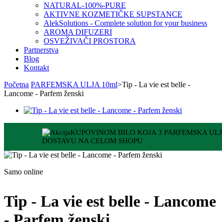
NATURAL-100%-PURE
AKTIVNE KOZMETIČKE SUPSTANCE
AlekSolutions - Complete solution for your business
AROMA DIFUZERI
OSVEŽIVAČI PROSTORA
Partnerstva
Blog
Kontakt
Početna
PARFEMSKA ULJA 10ml
>
Tip - La vie est belle -
Lancome - Parfem ženski
KUPOVINOM BILO KOJA 3 PARFEMSKA ULJ
DOSTAVU NA CELOM SHOPU
Samo online
Tip - La vie est belle - Lancome
- Parfem ženski