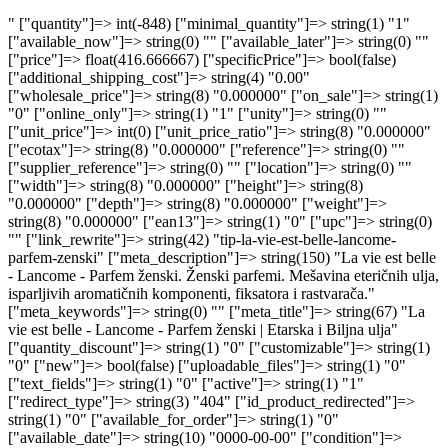
" ["quantity"]=> int(-848) ["minimal_quantity"]=> string(1) "1" ["available_now"]=> string(0) "" ["available_later"]=> string(0) "" ["price"]=> float(416.666667) ["specificPrice"]=> bool(false) ["additional_shipping_cost"]=> string(4) "0.00" ["wholesale_price"]=> string(8) "0.000000" ["on_sale"]=> string(1) "0" ["online_only"]=> string(1) "1" ["unity"]=> string(0) "" ["unit_price"]=> int(0) ["unit_price_ratio"]=> string(8) "0.000000" ["ecotax"]=> string(8) "0.000000" ["reference"]=> string(0) "" ["supplier_reference"]=> string(0) "" ["location"]=> string(0) "" ["width"]=> string(8) "0.000000" ["height"]=> string(8) "0.000000" ["depth"]=> string(8) "0.000000" ["weight"]=> string(8) "0.000000" ["ean13"]=> string(1) "0" ["upc"]=> string(0) "" ["link_rewrite"]=> string(42) "tip-la-vie-est-belle-lancome-parfem-zenski" ["meta_description"]=> string(150) "La vie est belle - Lancome - Parfem ženski. Ženski parfemi. Mešavina eteričnih ulja, isparljivih aromatičnih komponenti, fiksatora i rastvarača." ["meta_keywords"]=> string(0) "" ["meta_title"]=> string(67) "La vie est belle - Lancome - Parfem ženski | Etarska i Biljna ulja" ["quantity_discount"]=> string(1) "0" ["customizable"]=> string(1) "0" ["new"]=> bool(false) ["uploadable_files"]=> string(1) "0" ["text_fields"]=> string(1) "0" ["active"]=> string(1) "1" ["redirect_type"]=> string(3) "404" ["id_product_redirected"]=> string(1) "0" ["available_for_order"]=> string(1) "0" ["available_date"]=> string(10) "0000-00-00" ["condition"]=> string(3) "new" ["show_price"]=> string(1) "0" ["indexed"]=> string(1) "1" ["visibility"]=> string(4) "both" ["date_add"]=> string(19) "2019-09-24 08:13:14" ["date_upd"]=> string(19) "2026-06-05 16:47:25" ["tags"]=> array(1) { [7]=> array(4) { [0]=> string(14) "Parfem ženski" [1]=> string(6) "parfem" [2]=> string(16) "La vie est belle" [3]=> string(7) "Lancome" } } ["base_price"]=> string(8) "0.000000" ["id_tax_rules_group"]=> string(2) "54" ["id_color_default"]=> int(0) ["advanced_stock_management"]=> string(1) "0" ["out_of_stock"]=> int(2) ["depends_on_stock"]=> bool(false) ["isFullyLoaded"]=> bool(true) ["cache_is_pack"]=> string(1) "0" ["cache_has_attachments"]=> string(1) "0" ["is_virtual"]=> string(1) "0" ["id_pack_product_attribute"]=> NULL ["cache_default_attribute"]=> string(4) "5748" ["category"]=> string(19) "parfemska-ulja-10ml" ["pack_stock_type"]=> string(1) "3" ["webserviceParameters":protected]=> array(4) { ["objectMethods"]=> array(2) { ["add"]=> string(5) "addWs" ["update"]=> string(8) "updateWs" } ["objectNodeNames"]=> string(8) "products" ["fields"]=> array(12) { ["id_manufacturer"]=> array(1) { ["xlink_resource"]=> string(13) "manufacturers" } ["id_supplier"]=> array(1) { ["xlink_resource"]=> string(9) "suppliers" } ["id_category_default"]=> array(1) { ["xlink_resource"]=> string(10) "categories" } ["new"]=> array(0) { } ["cache_default_attribute"]=> array(0) { } ["id_default_image"]=> array(3) { ["getter"]=> string(10) "getCoverWs" ["setter"]=> string(10) "setCoverWs" ["xlink_resource"]=> array(2) { ["resourceName"]=> string(6) "images" ["subResourceName"]=> string(8) "products" } } ["id_default_combination"]=> array(3) { ["getter"]=> string(23) "getWsDefaultCombination" ["setter"]=> string(23) "setWsDefaultCombination" ["xlink_resource"]=> array(1) { ["resourceName"]=> string(12) "combinations" } } ["id_tax_rules_group"]=> array(1) { ["xlink_resource"]=> array(1) { ["resourceName"]=> string(15) "tax_rule_groups" } } ["position_in_category"]=> array(2) { ["getter"]=> string(23) "getWsPositionInCategory" ["setter"]=> string(23) "setWsPositionInCategory" } ["manufacturer_name"]=> array(2) { ["getter"]=> string(21) "getWsManufacturerName" ["setter"]=> bool(false) } ["quantity"]=> array(2) { ["getter"]=> bool(false) ["setter"]=> bool(false) } ["type"]=> array(2) { ["getter"]=> string(9) "getWsType" ["setter"]=> string(9) "setWsType" } } ["associations"]=> array(9) { ["categories"]=> array(2) { ["resource"]=> string(8) "category" ["fields"]=> array(1) { ["id"]=> array(1) { ["required"]=> bool(true) } } } ["images"]=> array(2) { ["resource"]=> string(5) "image" ["fields"]=> array(1) { ["id"]=> array(0) { } } } ["combinations"]=> array(2) { ["resource"]=> string(11) "combination" ["fields"]=> array(1) { ["id"]=> array(1) { ["required"]=> bool(true) } } } ["product_option_values"]=> array(2) { ["resource"]=> string(20) "product_option_value" ["fields"]=> array(1) { ["id"]=> array(1) { ["required"]=> bool(true) } } } ["product_features"]=> array(2) { ["resource"]=> string(15) "product_feature" ["fields"]=> array(2) { ["id"]=> array(1) { ["required"]=> bool(true) } ["id_feature_value"]=> array(2) { ["required"]=> bool(true) ["xlink_resource"]=> string(22) "product_feature_values" } } } ["tags"]=> array(2) { ["resource"]=> string(3) "tag" ["fields"]=> array(1) { ["id"]=> array(1) { ["required"]=> bool(true) } } } ["stock_availables"]=> array(3) { ["resource"]=> string(15) "stock_available" ["fields"]=> array(2) { ["id"]=> array(1) { ["required"]=> bool(true) } ["id_product_attribute"]=> array(1) { ["required"]=> bool(true) } } ["setter"]=> bool(false) } ["accessories"]=> array(3) { ["resource"]=> string(7) "product" ["api"]=> string(8) "products" ["fields"]=> array(1) { ["id"]=> array(2) { ["required"]=> bool(true) ["xlink_resource"]=> string(7) "product" } } } ["product_bundle"]=> array(3) { ["resource"]=> string(7) "product" ["api"]=> string(8) "products" ["fields"]=> array(2) { ["id"]=> array(1) { ["required"]=> bool(true) } ["quantity"]=> array(0) { } } } } } ["id"]=> int(1088) ["id_lang":protected]=> int(7) ["id_shop":protected]=> int(1) ["id_shop_list"]=> NULL ["get_shop_from_context":protected]=> bool(false) ["table":protected]=> string(7) "product" ["identifier":protected]=> string(10) "id_product" ["fieldsRequired":protected]=> array(1) { [0]=> string(5) "price" } ["fieldsSize":protected]=> array(6) { ["reference"]=> int(200) ["supplier_reference"]=> int(32) ["location"]=> int(64) ["ean13"]=> int(13) ["upc"]=> int(12) ["second_reference"]=> int(200) } ["fieldsValidate":protected]=> array(43) { ["id_shop_default"]=> string(12) "isUnsignedId" ["id_manufacturer"]=> string(12) "isUnsignedId" ["id_supplier"]=> string(12) "isUnsignedId" ["reference"]=> string(11) "isReference" ["supplier_reference"]=> string(11) "isReference" ["location"]=> string(11) "isReference" ["width"]=> string(15) "isUnsignedFloat" ["height"]=> string(15) "isUnsignedFloat" ["depth"]=> string(15) "isUnsignedFloat" ["weight"]=> string(15) "isUnsignedFloat" ["quantity_discount"]=> string(6) "isBool" ["ean13"]=> string(7) "isEan13" ["upc"]=> string(5) "isUpc" ["cache_is_pack"]=> string(6) "isBool" ["cache_has_attachments"]=> string(6) "isBool" ["is_virtual"]=> string(6) "isBool" ["id_category_default"]=> string(12) "isUnsignedId" ["id_tax_rules_group"]=> string(12) "isUnsignedId" ["on_sale"]=> string(6) "isBool" ["online_only"]=> string(6) "isBool" ["ecotax"]=> string(7) "isPrice" ["minimal_quantity"]=> string(13) "isUnsignedInt" ["price"]=> string(7) "isPrice" ["wholesale_price"]=> string(7) "isPrice" ["unity"]=> string(8) "isString" ["additional_shipping_cost"]=> string(7) "isPrice" ["customizable"]=> string(13) "isUnsignedInt" ["text_fields"]=> string(13) "isUnsignedInt" ["uploadable_files"]=> string(13) "isUnsignedInt" ["active"]=> string(6) "isBool" ["redirect_type"]=> string(8) "isString" ["id_product_redirected"]=> string(12) "isUnsignedId" ["available_for_order"]=> string(6) "isBool" ["available_date"]=> string(12) "isDateFormat" ["condition"]=> string(13) "isGenericName" ["show_price"]=> string(6) "isBool" ["indexed"]=> string(6) "isBool" ["visibility"]=> string(19) "isProductVisibility" ["advanced_stock_management"]=> string(6) "isBool" ["date_add"]=> string(6) "isDate" ["date_upd"]=> string(6) "isDate" ["pack_stock_type"]=> string(13) "isUnsignedInt" ["second_reference"]=> string(13) "isGenericName" } ["fieldsRequiredLang":protected]=> array(2) { [0]=> string(12) "link_rewrite" [1]=> string(4) "name" } ["fieldsSizeLang":protected]=> array(7) { ["meta_description"]=> int(255) ["meta_keywords"]=> int(255) ["meta_title"]=> int(128) ["link_rewrite"]=> int(128) ["name"]=> int(128) ["available_now"]=> int(255) ["available_later"]=> int(255) } ["fieldsValidateLang":protected]=> array(9) { ["meta_description"]=> string(13) "isGenericName" ["meta_keywords"]=> string(13) "isGenericName" ["meta_title"]=> string(13) "isGenericName" ["link_rewrite"]=> string(13) "isLinkRewrite" ["name"]=> string(13) "isCatalogName" ["description"]=> string(11) "isCleanHtml" ["description_short"]=> string(11) "isCleanHtml" ["available_now"]=> string(13) "isGenericName" ["available_later"]=> string(13) "IsGenericName" } ["tables":protected]=> array(0) { } ["image_dir":protected]=> NULL ["image_format":protected]=> string(3) "jpg" ["def":protected]=> array(7) { ["table"]=> string(7) "product" ["primary"]=> string(10) "id_product" ["multilang"]=> bool(true) ["multilang_shop"]=> bool(true) ["fields"]=> array(54) { ["id_shop_default"]=> array(2) { ["type"]=> int(1) ["validate"]=> string(12) "isUnsignedId" } ["id_manufacturer"]=> array(2) { ["type"]=> int(1) ["validate"]=> string(12) "isUnsignedId" } ["id_supplier"]=> array(2) { ["type"]=> int(1) ["validate"]=> string(12) "isUnsignedId" } ["reference"]=> array(3) { ["type"]=> int(3) ["validate"]=> string(11) "isReference" ["size"]=> int(200) } ["supplier_reference"]=> array(3) { ["type"]=> int(3) ["validate"]=> string(11) "isReference" ["size"]=> int(32) } ["location"]=> array(3) { ["type"]=> int(3) ["validate"]=> string(11) "isReference" ["size"]=> int(64) } ["width"]=> array(2) { ["type"]=> int(4) ["validate"]=> string(15) "isUnsignedFloat" } ["height"]=> array(2) { ["type"]=> int(4) ["validate"]=> string(15) "isUnsignedFloat" } ["depth"]=> array(2) { ["type"]=> int(4) ["validate"]=> string(15) "isUnsignedFloat" } ["weight"]=> array(2) { ["type"]=> int(4) ["validate"]=> string(15) "isUnsignedFloat" } ["quantity_discount"]=>