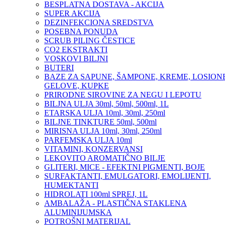
BESPLATNA DOSTAVA - AKCIJA
SUPER AKCIJA
DEZINFEKCIONA SREDSTVA
POSEBNA PONUDA
SCRUB PILING ČESTICE
CO2 EKSTRAKTI
VOSKOVI BILJNI
BUTERI
BAZE ZA SAPUNE, ŠAMPONE, KREME, LOSIONE
GELOVE, KUPKE
PRIRODNE SIROVINE ZA NEGU I LEPOTU
BILJNA ULJA 30ml, 50ml, 500ml, 1L
ETARSKA ULJA 10ml, 30ml, 250ml
BILJNE TINKTURE 50ml, 500ml
MIRISNA ULJA 10ml, 30ml, 250ml
PARFEMSKA ULJA 10ml
VITAMINI, KONZERVANSI
LEKOVITO AROMATIČNO BILJE
GLITERI, MICE - EFEKTNI PIGMENTI, BOJE
SURFAKTANTI, EMULGATORI, EMOLIJENTI,
HUMEKTANTI
HIDROLATI 100ml SPREJ, 1L
AMBALAŽA - PLASTIČNA STAKLENA
ALUMINIJUMSKA
POTROŠNI MATERIJAL