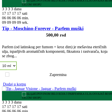
KUPOVINOM BILO KOJA 3 PARFEMSKA ULJA OSVAJAŠ BES
CELOM SHOPU
3
3
3
3
dana
17
17
17
17
sati
06
06
06
06
min.
08
08
08
08
sek.
Tip - Moschino-Forever - Parfem muški
500,00 rsd
Parfem (od latinskog per fumom = kroz dim) je mešavina eteričnih
ulja, isparljivih aromatičnih komponenti, fiksatora i rastvarača, koja
se zbog...
Dodaj u korpu
KUPOVINOM BILO KOJA 3 PARFEMSKA ULJA OSVAJAŠ BES
CELOM SHOPU
3
3
3
3
dana
17
17
17
17
sati
06
06
06
06
min.