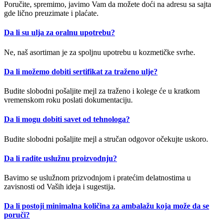
Poručite, spremimo, javimo Vam da možete doći na adresu sa sajta
gde lično preuzimate i plaćate.
Da li su ulja za oralnu upotrebu?
Ne, naš asortiman je za spoljnu upotrebu u kozmetičke svrhe.
Da li možemo dobiti sertifikat za traženo ulje?
Budite slobodni pošaljite mejl za traženo i kolege će u kratkom
vremenskom roku poslati dokumentaciju.
Da li mogu dobiti savet od tehnologa?
Budite slobodni pošaljite mejl a stručan odgovor očekujte uskoro.
Da li radite uslužnu proizvodnju?
Bavimo se uslužnom prizvodnjom i pratećim delatnostima u
zavisnosti od Vaših ideja i sugestija.
Da li postoji minimalna količina za ambalažu koja može da se
poruči?