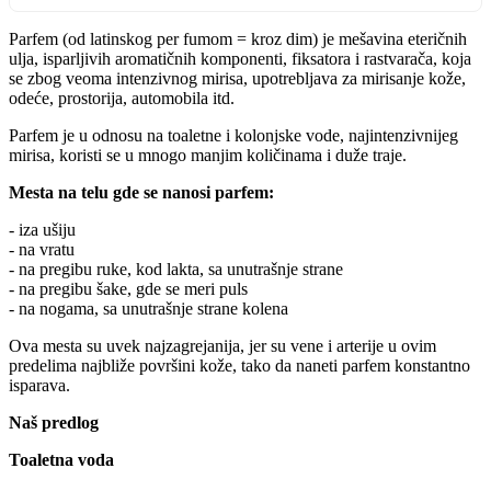
Parfem (od latinskog per fumom = kroz dim) je mešavina eteričnih
ulja, isparljivih aromatičnih komponenti, fiksatora i rastvarača, koja
se zbog veoma intenzivnog mirisa, upotrebljava za mirisanje kože,
odeće, prostorija, automobila itd.
Parfem je u odnosu na toaletne i kolonjske vode, najintenzivnijeg
mirisa, koristi se u mnogo manjim količinama i duže traje.
Mesta na telu gde se nanosi parfem:
- iza ušiju
- na vratu
- na pregibu ruke, kod lakta, sa unutrašnje strane
- na pregibu šake, gde se meri puls
- na nogama, sa unutrašnje strane kolena
Ova mesta su uvek najzagrejanija, jer su vene i arterije u ovim
predelima najbliže površini kože, tako da naneti parfem konstantno
isparava.
Naš predlog
Toaletna voda