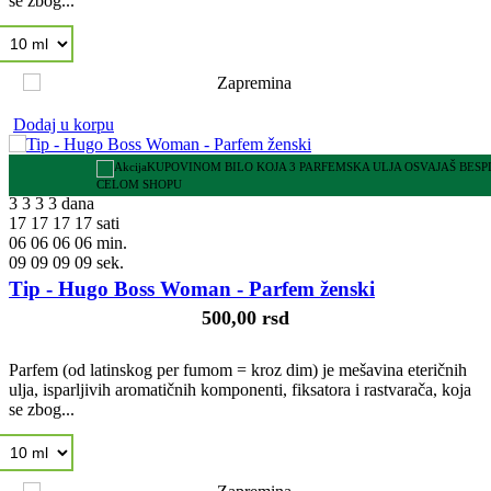
se zbog...
Dodaj u korpu
KUPOVINOM BILO KOJA 3 PARFEMSKA ULJA OSVAJAŠ BES
CELOM SHOPU
3
3
3
3
dana
17
17
17
17
sati
06
06
06
06
min.
08
08
08
08
sek.
Tip - Hugo Boss Woman - Parfem ženski
500,00 rsd
Parfem (od latinskog per fumom = kroz dim) je mešavina eteričnih
ulja, isparljivih aromatičnih komponenti, fiksatora i rastvarača, koja
se zbog...