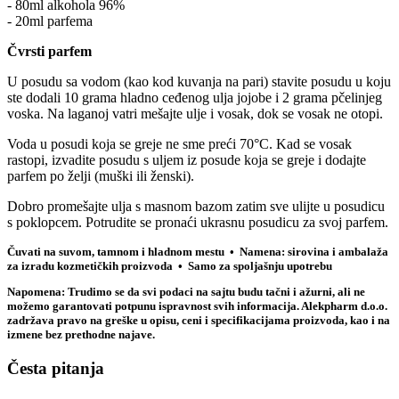
- 80ml alkohola 96%
- 20ml parfema
Čvrsti parfem
U posudu sa vodom (kao kod kuvanja na pari) stavite posudu u koju
ste dodali 10 grama hladno ceđenog ulja jojobe i 2 grama pčelinjeg
voska. Na laganoj vatri mešajte ulje i vosak, dok se vosak ne otopi.
Voda u posudi koja se greje ne sme preći 70°C. Kad se vosak
rastopi, izvadite posudu s uljem iz posude koja se greje i dodajte
parfem po želji (muški ili ženski).
Dobro promešajte ulja s masnom bazom zatim sve ulijte u posudicu
s poklopcem. Potrudite se pronaći ukrasnu posudicu za svoj parfem.
Čuvati na suvom, tamnom i hladnom mestu • Namena: sirovina i ambalaža
za izradu kozmetičkih proizvoda • Samo za spoljašnju upotrebu
Napomena: Trudimo se da svi podaci na sajtu budu tačni i ažurni, ali ne
možemo garantovati potpunu ispravnost svih informacija. Alekpharm d.o.o.
zadržava pravo na greške u opisu, ceni i specifikacijama proizvoda, kao i na
izmene bez prethodne najave.
Česta pitanja