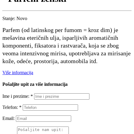
Stanje:
Novo
Parfem (od latinskog per fumom = kroz dim) je
mešavina eteričnih ulja, isparljivih aromatičnih
komponenti, fiksatora i rastvarača, koja se zbog
veoma intenzivnog mirisa, upotrebljava za mirisanje
kože, odeće, prostorija, automobila itd.
Više informacija
Pošaljite upit za više informacija
Ime i prezime: *
Telefon: *
Email: