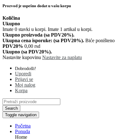
Prozvod je uspešno dodat u vašu korpu
Količina
Ukupno
Imate
0
stavki u korpi.
Imate 1 artikal u korpi.
Ukupno proizvoda (sa PDV20%).
Ukupna cena isporuke: (sa PDV20%).
Biće poništeno
PDV20%
0,00 rsd
Ukupno (sa PDV20%).
Nastavite kupovinu
Nastavite za naplatu
Dobrodošli!
Uporedi
Prijavi se
Moj nalog
Korpa
Search
Toggle navigation
Početna
Ponuda
Home