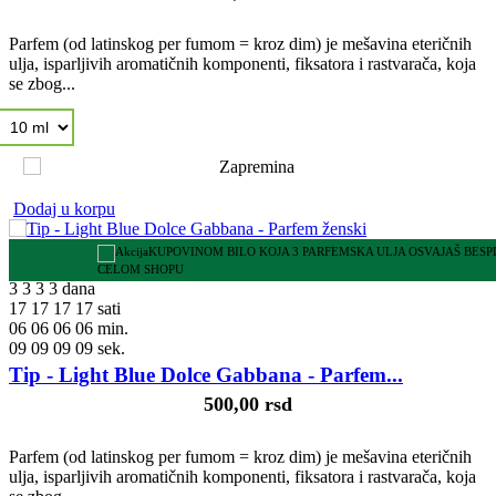
Parfem (od latinskog per fumom = kroz dim) je mešavina eteričnih
ulja, isparljivih aromatičnih komponenti, fiksatora i rastvarača, koja
se zbog...
Dodaj u korpu
KUPOVINOM BILO KOJA 3 PARFEMSKA ULJA OSVAJAŠ BES
CELOM SHOPU
3
3
3
3
dana
17
17
17
17
sati
06
06
06
06
min.
08
08
08
08
sek.
Tip - Light Blue Dolce Gabbana - Parfem...
500,00 rsd
Parfem (od latinskog per fumom = kroz dim) je mešavina eteričnih
ulja, isparljivih aromatičnih komponenti, fiksatora i rastvarača, koja