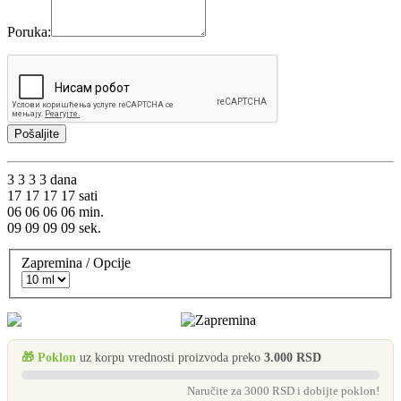
Poruka:
Pošaljite
3
3
3
3
dana
17
17
17
17
sati
06
06
06
06
min.
08
08
08
08
sek.
Zapremina / Opcije
🎁 Poklon
uz korpu vrednosti proizvoda preko
3.000 RSD
Naručite za 3000 RSD i dobijte poklon!