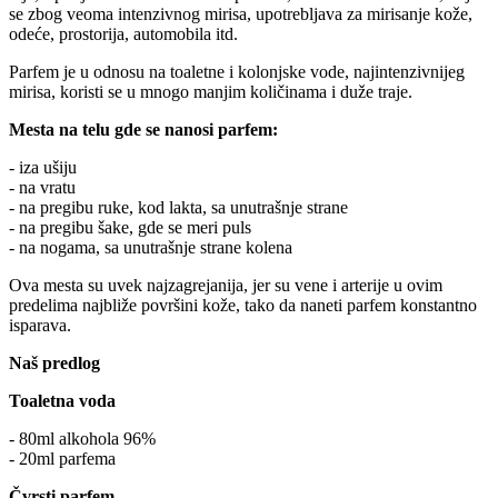
se zbog veoma intenzivnog mirisa, upotrebljava za mirisanje kože,
odeće, prostorija, automobila itd.
Parfem je u odnosu na toaletne i kolonjske vode, najintenzivnijeg
mirisa, koristi se u mnogo manjim količinama i duže traje.
Mesta na telu gde se nanosi parfem:
- iza ušiju
- na vratu
- na pregibu ruke, kod lakta, sa unutrašnje strane
- na pregibu šake, gde se meri puls
- na nogama, sa unutrašnje strane kolena
Ova mesta su uvek najzagrejanija, jer su vene i arterije u ovim
predelima najbliže površini kože, tako da naneti parfem konstantno
isparava.
Naš predlog
Toaletna voda
- 80ml alkohola 96%
- 20ml parfema
Čvrsti parfem